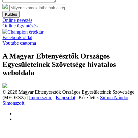
Küldés
Online nevezés
Online ügyintézés
Champion értéktár
Facebook oldal
Youtube csatorna
A Magyar Ebtenyésztők Országos
Egyesületeinek Szövetsége hivatalos
weboldala
© 2026 Magyar Ebtenyésztők Országos Egyesületeinek Szövetsége
(MEOESZ) |
Impresszum
|
Kapcsolat
| Készítette:
Simon Nándor,
Simonszoft