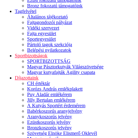
Ezüst fokozatú támogatóink
Bronz fokozatú támogatóink
Tagfelvétel
Általános tájékoztató
Fajtagondozói pályázat
Vidéki szervezet
Fajta egyesület
Sportegyesület
Pártoló tagok szekciója
Belépési nyilatkozatok
Sportbizottságok
SPORTBIZOTTSÁG
Magyar Pásztorkutyák Világszövetsége
Magyar kutyafajták Agility csapata
Díjazottaink
CH értéktár
Korózs András emlékplakett
Puy Aladár emlékérem
Jilly Bertalan emlékérem
A Kutyás Sportért érdemérem
Babérkoszorús aranyjelvény
Aranykoszorús jelvény
Ezüstkoszorús jelvény
Bronzkoszorús jelvény
Szövetség Elnöke Elismerő Oklevél