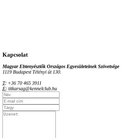
Kapcsolat
Magyar Ebtenyésztők Országos Egyesületeinek Szövetsége
1119 Budapest Tétényi út 130.
T:
+36 70 465 3911
E:
titkarsag@kennelclub.hu