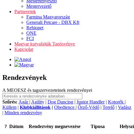
Mestertenyésztő
Mestervezető
Partnereink
Farmina Magyarország
Generali Petcare - DBX Kft
Rebiopet
ONE
FCI
Magyar kutyafajták Tanösvénye
Kapcsolat
Rendezvények
A MEOESZ és tagszervezeteinek rendezvényei
Szűrés:
Agár
|
Agility
|
Dog Dancing
|
Junior Handler
|
Kotorék
|
Küllem
|
Klubkiállítások
|
Obedience
|
Őrző-Védő
|
Terelő
|
Vadász
|
Minden rendezvény
?
Dátum
Rendezvény megnevezése
Típusa
Helysz