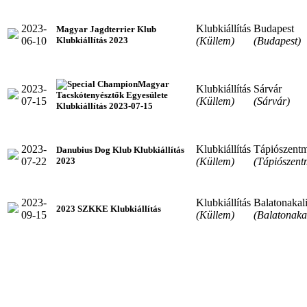
2023-
Klubkiállítás
Budapest
Magyar Jagdterrier Klub
06-10
(Küllem)
(Budapest)
Klubkiállítás 2023
Magyar
2023-
Klubkiállítás
Sárvár
Tacskótenyésztők Egyesülete
07-15
(Küllem)
(Sárvár)
Klubkiállítás 2023-07-15
2023-
Klubkiállítás
Tápiószentm
Danubius Dog Klub Klubkiállítás
07-22
(Küllem)
(Tápiószent
2023
2023-
Klubkiállítás
Balatonakal
2023 SZKKE Klubkiállítás
09-15
(Küllem)
(Balatonakal