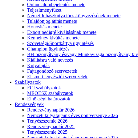
Online alombejelentés menete
Teljesítményfűzet
Német Juhászkutya törzskönyvezésének menete
Tulajdonjog átírás menete
Honosítás menete
Export pedigré kiváltásának menete
Kennelnév kiváltás menete
Szövetségi/Sportkártya ügyintézés
Champion ügyintézés
BH bizonyítvány és/vagy Munkavizsga bizonyítvány kiv
Kiállításra való nevezés
Kutyafajták
Fajtagondozó szervezetek
Elismert tenyésztői szervezetek
Szabályzatok
FCI szabályzatok
MEOESZ szabályzatok
Elnökségi határozatok
Rendezvények
Rendezvénynaptár 2026
Nemzeti kutyafajtaink éves pontversenye 2026
Tenyészszemle 2026
Rendezvénynaptár 2025
Tenyészszemle 2025
Nemzeti kutyafajtaink éves pontversenye 2025