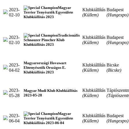
Magyar
2023-
Klubkiállítás
Budapest
Terrier Tenyésztők Egyesülete
02-10
(Küllem)
(Hungexpo)
Klubkiállítás 2023
Tradicionális
2023-
Klubkiállítás
Budapest
Schnauzer Pinscher Klub
02-10
(Küllem)
(Hungexpo)
Klubkiállítás 2023
Magyarországi Hovawart
2023-
Klubkiállítás
Bicske
Ebtenyésztők Országos E.
04-02
(Küllem)
(Bicske)
Klubkiállítás 2023
2023-
Klubkiállítás
Tápiószentm
Magyar Mudi Klub Klubkiállítás
05-28
(Küllem)
(Tápiószent
2023-05-28
Magyar
2023-
Klubkiállítás
Budapest
Terrier Tenyésztők Egyesülete
06-04
(Küllem)
(Hungexpo)
Klubkiállítás 2023-06-04