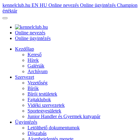
kennelclub.hu
EN
HU
Online nevezés
Online ügyintézés
Champion
értéktár
Online nevezés
Online ügyintézés
Kezdőlap
Kereső
Hírek
Galériák
Archívum
Szervezet
Vezetőség
Bírók
Bírói testületek
Fajtaklubok
Vidéki szervezetek
Sportegyesületek
Junior Handler és Gyermek kutyapár
Ügyintézés
Letölthető dokumentumok
Díjszabás
Alombejelentés menete