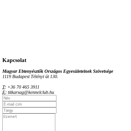
Kapcsolat
Magyar Ebtenyésztők Országos Egyesületeinek Szövetsége
1119 Budapest Tétényi út 130.
T:
+36 70 465 3911
E:
titkarsag@kennelclub.hu