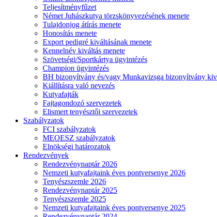
Teljesítményfűzet
Német Juhászkutya törzskönyvezésének menete
Tulajdonjog átírás menete
Honosítás menete
Export pedigré kiváltásának menete
Kennelnév kiváltás menete
Szövetségi/Sportkártya ügyintézés
Champion ügyintézés
BH bizonyítvány és/vagy Munkavizsga bizonyítvány kiv
Kiállításra való nevezés
Kutyafajták
Fajtagondozó szervezetek
Elismert tenyésztői szervezetek
Szabályzatok
FCI szabályzatok
MEOESZ szabályzatok
Elnökségi határozatok
Rendezvények
Rendezvénynaptár 2026
Nemzeti kutyafajtaink éves pontversenye 2026
Tenyészszemle 2026
Rendezvénynaptár 2025
Tenyészszemle 2025
Nemzeti kutyafajtaink éves pontversenye 2025
Rendezvénynaptár 2024