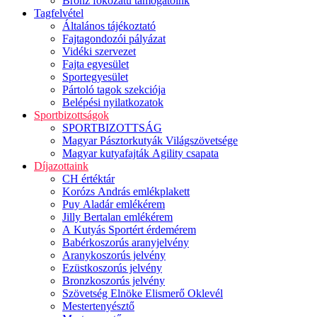
Bronz fokozatú támogatóink
Tagfelvétel
Általános tájékoztató
Fajtagondozói pályázat
Vidéki szervezet
Fajta egyesület
Sportegyesület
Pártoló tagok szekciója
Belépési nyilatkozatok
Sportbizottságok
SPORTBIZOTTSÁG
Magyar Pásztorkutyák Világszövetsége
Magyar kutyafajták Agility csapata
Díjazottaink
CH értéktár
Korózs András emlékplakett
Puy Aladár emlékérem
Jilly Bertalan emlékérem
A Kutyás Sportért érdemérem
Babérkoszorús aranyjelvény
Aranykoszorús jelvény
Ezüstkoszorús jelvény
Bronzkoszorús jelvény
Szövetség Elnöke Elismerő Oklevél
Mestertenyésztő