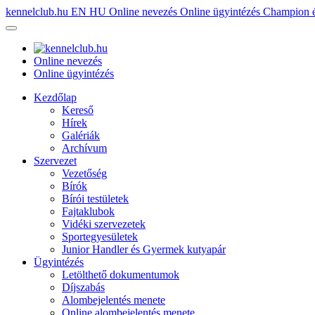
kennelclub.hu
EN
HU
Online nevezés
Online ügyintézés
Champion é
Online nevezés
Online ügyintézés
Kezdőlap
Kereső
Hírek
Galériák
Archívum
Szervezet
Vezetőség
Bírók
Bírói testületek
Fajtaklubok
Vidéki szervezetek
Sportegyesületek
Junior Handler és Gyermek kutyapár
Ügyintézés
Letölthető dokumentumok
Díjszabás
Alombejelentés menete
Online alombejelentés menete