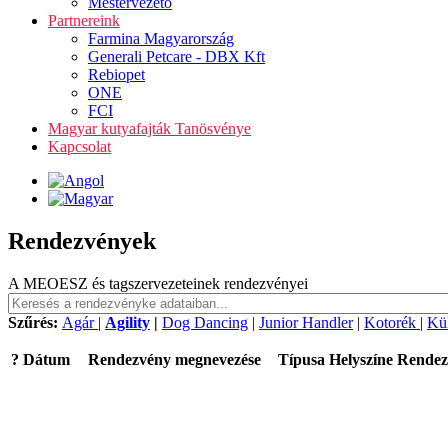
Mestervezető
Partnereink
Farmina Magyarország
Generali Petcare - DBX Kft
Rebiopet
ONE
FCI
Magyar kutyafajták Tanösvénye
Kapcsolat
Rendezvények
A MEOESZ és tagszervezeteinek rendezvényei
Szűrés:
Agár
|
Agility
|
Dog Dancing
|
Junior Handler
|
Kotorék
|
Kü
?
Dátum
Rendezvény megnevezése
Típusa
Helyszíne
Rendez