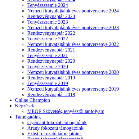
Tenyészszemle 2024
Nemzeti kutyafajtáink éves pontversenye 2024
Rendezvénynaptár 2023
Tenyészszemle 2023
Nemzeti kutyafajtáink éves pontversenye 2023
Rendezvénynaptár 2022
Tenyészszemle 2022
Nemzeti kutyafajtáink éves pontversenye 2022
Rendezvénynaptár 2021
Tenyészszemle 2021
Rendezvénynaptár 2020
Tenyészszemle 2020
Nemzeti kutyafajtáink éves pontversenye 2020
Rendezvénynaptár 2019
Tenyészszemle 2019
Nemzeti kutyafajtáink éves pontversenye 2019
Rendezvénynaptár 2018
Online Champion
Képzések
MEOE Szövetség tenyésztői tanfolyam
Támogatóink
Gyémánt fokozat támogatóink
Arany fokozatú támogatóink
Ezüst fokozatú támogatóink