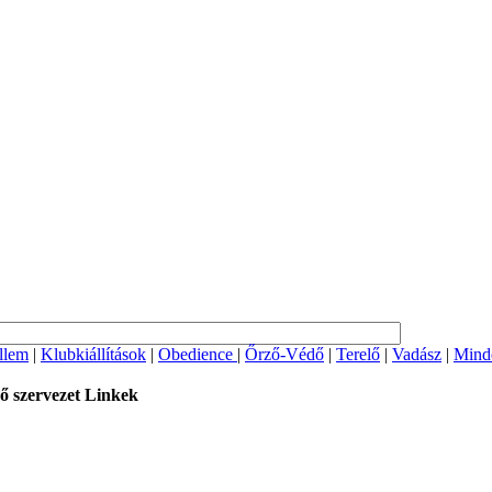
llem
|
Klubkiállítások
|
Obedience
|
Őrző-Védő
|
Terelő
|
Vadász
|
Mind
ő szervezet
Linkek