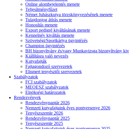
Online alombejelentés menete
Teljesítményfűzet
Német Juhászkutya törzskönyvezésének menete
Tulajdonjog átírás menete
Honosítás menete
Export pedigré kiváltásának menete
Kennelnév kiváltás menete
Szövetségi/Sportkártya ügyintézés
Champion ügyintézés
BH bizonyítvány és/vagy Munkavizsga bizonyítvány kiv
Kiállításra való nevezés
Kutyafajták
Fajtagondozó szervezetek
Elismert tenyésztői szervezetek
Szabályzatok
FCI szabályzatok
MEOESZ szabályzatok
Elnökségi határozatok
Rendezvények
Rendezvénynaptár 2026
Nemzeti kutyafajtaink éves pontversenye 2026
Tenyészszemle 2026
Rendezvénynaptár 2025
Tenyészszemle 2025
Nemzeti kutyafajtaink éves pontversenye 2025