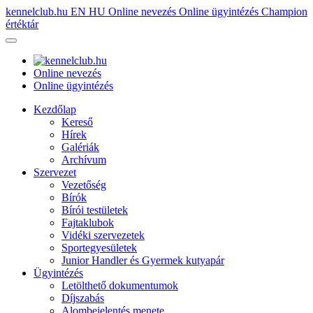
kennelclub.hu
EN
HU
Online nevezés
Online ügyintézés
Champion
értéktár
Online nevezés
Online ügyintézés
Kezdőlap
Kereső
Hírek
Galériák
Archívum
Szervezet
Vezetőség
Bírók
Bírói testületek
Fajtaklubok
Vidéki szervezetek
Sportegyesületek
Junior Handler és Gyermek kutyapár
Ügyintézés
Letölthető dokumentumok
Díjszabás
Alombejelentés menete