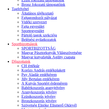
Ezüst fokozatú támogatóink
Bronz fokozatú támogatóink
Tagfelvétel
Általános tájékoztató
Fajtagondozói pályázat
Vidéki szervezet
Fajta egyesület
Sportegyesület
Pártoló tagok szekciója
Belépési nyilatkozatok
Sportbizottságok
SPORTBIZOTTSÁG
Magyar Pásztorkutyák Világszövetsége
Magyar kutyafajták Agility csapata
Díjazottaink
CH értéktár
Korózs András emlékplakett
Puy Aladár emlékérem
Jilly Bertalan emlékérem
A Kutyás Sportért érdemérem
Babérkoszorús aranyjelvény
Aranykoszorús jelvény
Ezüstkoszorús jelvény
Bronzkoszorús jelvény
Szövetség Elnöke Elismerő Oklevél