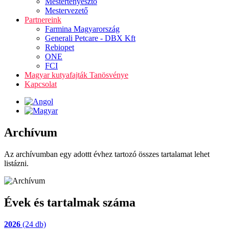
Mestertenyésztő
Mestervezető
Partnereink
Farmina Magyarország
Generali Petcare - DBX Kft
Rebiopet
ONE
FCI
Magyar kutyafajták Tanösvénye
Kapcsolat
Archívum
Az archívumban egy adottt évhez tartozó összes tartalamat lehet
listázni.
Évek és tartalmak száma
2026
(24 db)