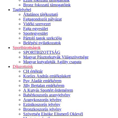
Ezüst fokozatú támogatóink
Bronz fokozatú támogatóink
Tagfelvétel
Általános tájékoztató
Fajtagondozói pályázat
Vidéki szervezet
Fajta egyesület
Sportegyesület
Pártoló tagok szekciója
Belépési nyilatkozatok
Sportbizottságok
SPORTBIZOTTSÁG
Magyar Pásztorkutyák Világszövetsége
Magyar kutyafajták Agility csapata
Díjazottaink
CH értéktár
Korózs András emlékplakett
Puy Aladár emlékérem
Jilly Bertalan emlékérem
A Kutyás Sportért érdemérem
Babérkoszorús aranyjelvény
Aranykoszorús jelvény
Ezüstkoszorús jelvény
Bronzkoszorús jelvény
Szövetség Elnöke Elismerő Oklevél