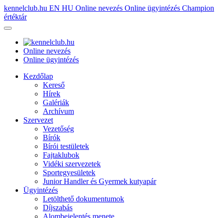
kennelclub.hu
EN
HU
Online nevezés
Online ügyintézés
Champion
értéktár
Online nevezés
Online ügyintézés
Kezdőlap
Kereső
Hírek
Galériák
Archívum
Szervezet
Vezetőség
Bírók
Bírói testületek
Fajtaklubok
Vidéki szervezetek
Sportegyesületek
Junior Handler és Gyermek kutyapár
Ügyintézés
Letölthető dokumentumok
Díjszabás
Alombejelentés menete