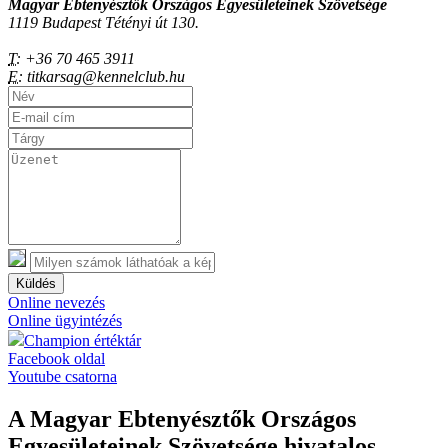
Magyar Ebtenyésztők Országos Egyesületeinek Szövetsége
1119 Budapest Tétényi út 130.
T:
+36 70 465 3911
E:
titkarsag@kennelclub.hu
Küldés
Online nevezés
Online ügyintézés
Champion értéktár
Facebook oldal
Youtube csatorna
A Magyar Ebtenyésztők Országos
Egyesületeinek Szövetsége hivatalos