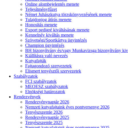
Online alombejelentés menete
Teljesítményfűzet
Német Juhászkutya törzskönyvezésének menete
Tulajdonjog átírás menete
Honosítás menete
Export pedigré kiváltásának menete
Kennelnév kiváltás menete
Szövetségi/Sportkártya ügyintézés
Champion ügyintézés
BH bizonyítvány és/vagy Munkavizsga bizonyítvány kiv
Kiállításra való nevezés
Kutyafajták
Fajtagondozó szervezetek
Elismert tenyésztői szervezetek
Szabályzatok
FCI szabályzatok
MEOESZ szabályzatok
Elnökségi határozatok
Rendezvények
Rendezvénynaptár 2026
Nemzeti kutyafajtaink éves pontversenye 2026
Tenyészszemle 2026
Rendezvénynaptár 2025
Tenyészszemle 2025
Nemzeti kutyafajtaink éves pontversenye 2025