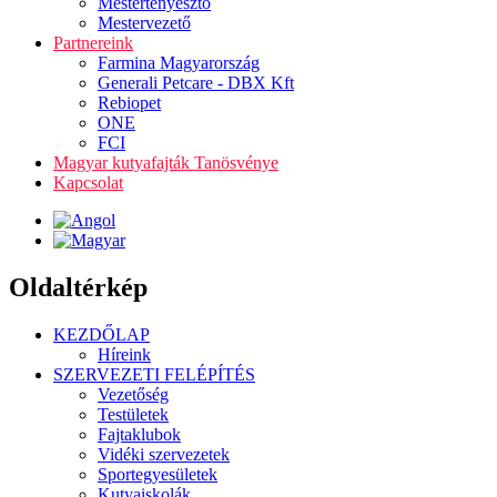
Mestertenyésztő
Mestervezető
Partnereink
Farmina Magyarország
Generali Petcare - DBX Kft
Rebiopet
ONE
FCI
Magyar kutyafajták Tanösvénye
Kapcsolat
Oldaltérkép
KEZDŐLAP
Híreink
SZERVEZETI FELÉPÍTÉS
Vezetőség
Testületek
Fajtaklubok
Vidéki szervezetek
Sportegyesületek
Kutyaiskolák