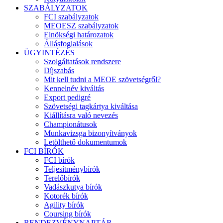
SZABÁLYZATOK
FCI szabályzatok
MEOESZ szabályzatok
Elnökségi határozatok
Állásfoglalások
ÜGYINTÉZÉS
Szolgáltatások rendszere
Díjszabás
Mit kell tudni a MEOE szövetségről?
Kennelnév kiváltás
Export pedigré
Szövetségi tagkártya kiváltása
Kiállításra való nevezés
Championátusok
Munkavizsga bizonyítványok
Letölthető dokumentumok
FCI BÍRÓK
FCI bírók
Teljesítménybírók
Terelőbírók
Vadászkutya bírók
Kotorék bírók
Agility bírók
Coursing bírók
RENDEZVÉNYNAPTÁR