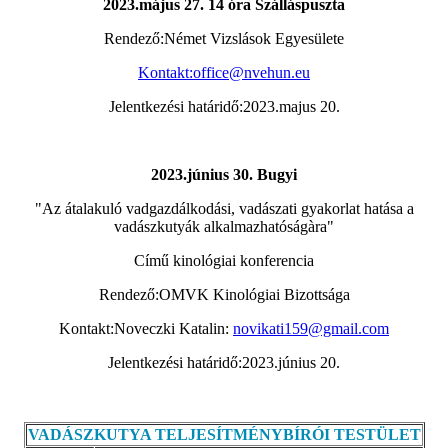
2023.május 27. 14 óra Szálláspuszta
Rendező:Német Vizslások Egyesülete
Kontakt:office@nvehun.eu
Jelentkezési határidő:2023.majus 20.
2023.június 30. Bugyi
"Az átalakuló vadgazdálkodási, vadászati gyakorlat hatása a
vadászkutyák alkalmazhatóságàra"
Című kinológiai konferencia
Rendező:OMVK Kinológiai Bizottsága
Kontakt:Noveczki Katalin:
novikati159@gmail.com
Jelentkezési határidő:2023.június 20.
VADÁSZKUTYA TELJESÍTMÉNYBÍRÓI TESTÜLET