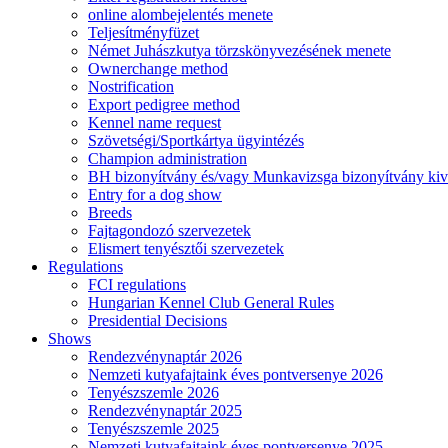
online alombejelentés menete
Teljesítményfüzet
Német Juhászkutya törzskönyvezésének menete
Ownerchange method
Nostrification
Export pedigree method
Kennel name request
Szövetségi/Sportkártya ügyintézés
Champion administration
BH bizonyítvány és/vagy Munkavizsga bizonyítvány kiv
Entry for a dog show
Breeds
Fajtagondozó szervezetek
Elismert tenyésztői szervezetek
Regulations
FCI regulations
Hungarian Kennel Club General Rules
Presidential Decisions
Shows
Rendezvénynaptár 2026
Nemzeti kutyafajtaink éves pontversenye 2026
Tenyészszemle 2026
Rendezvénynaptár 2025
Tenyészszemle 2025
Nemzeti kutyafajtaink éves pontversenye 2025