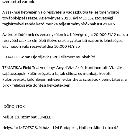
szeretettel várunk!
A szakmai hétvégén való részvétel a vadászkutya teljesítménybírói
továbbképzés része. Az érvényes 2023. évi MEOESZ szövetségi
tagkártyával rendelkező munka teljesítménybíróknak INGYENES.
Az érdeklődőknek és versenyzőknek a hétvége díja: 20.000 Ft/ 2 nap, a
részvétel csak az elméleti illetve csak a gyakorlati napon is lehetséges,
egy napon való részvétel díja 10.000 Ft/nap
ELŐADÓ: Goran Djordjevic (SRB) elismert munkabíró
TEMATIKA: Field Trial verseny- Angol Vizslák és Kontinentális Vizslák-,
sajátosságok, különbségek, a fajták stílusa és munkája közötti
különbségek, különleges nehezen eldönthető szituációk bemutatása, a
bírók felelőssége döntési helyzetekben.
IDŐPONTOK
Május 13. szombat ELMÉLET
Helyszín: MEOESZ Székház 1194 Budapest, Hofherr Albert utca 42.