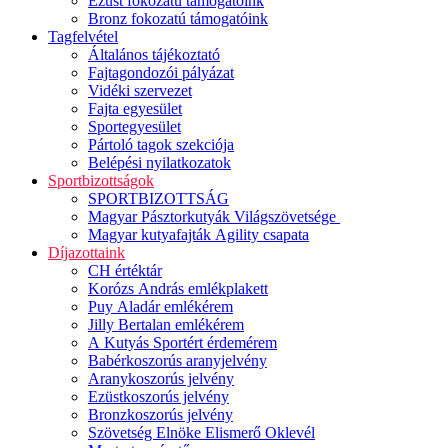
Ezüst fokozatú támogatóink
Bronz fokozatú támogatóink
Tagfelvétel
Általános tájékoztató
Fajtagondozói pályázat
Vidéki szervezet
Fajta egyesület
Sportegyesület
Pártoló tagok szekciója
Belépési nyilatkozatok
Sportbizottságok
SPORTBIZOTTSÁG
Magyar Pásztorkutyák Világszövetsége
Magyar kutyafajták Agility csapata
Díjazottaink
CH értéktár
Korózs András emlékplakett
Puy Aladár emlékérem
Jilly Bertalan emlékérem
A Kutyás Sportért érdemérem
Babérkoszorús aranyjelvény
Aranykoszorús jelvény
Ezüstkoszorús jelvény
Bronzkoszorús jelvény
Szövetség Elnöke Elismerő Oklevél