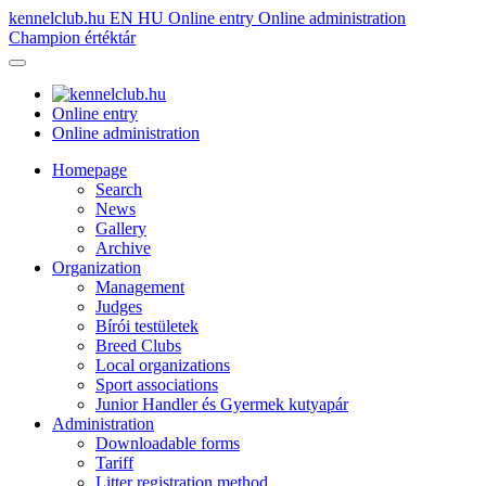
kennelclub.hu
EN
HU
Online entry
Online administration
Champion értéktár
Online entry
Online administration
Homepage
Search
News
Gallery
Archive
Organization
Management
Judges
Bírói testületek
Breed Clubs
Local organizations
Sport associations
Junior Handler és Gyermek kutyapár
Administration
Downloadable forms
Tariff
Litter registration method