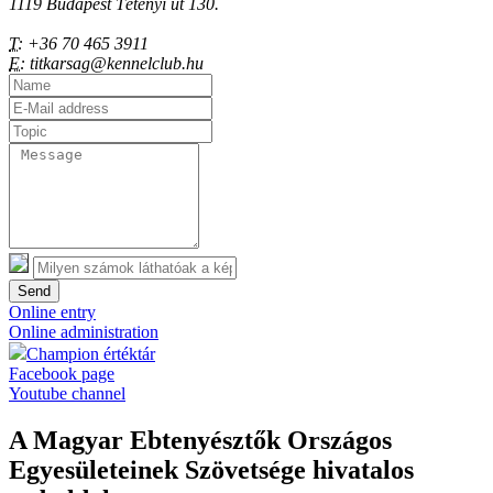
1119 Budapest Tétényi út 130.
T:
+36 70 465 3911
E:
titkarsag@kennelclub.hu
Send
Online entry
Online administration
Champion értéktár
Facebook page
Youtube channel
A Magyar Ebtenyésztők Országos
Egyesületeinek Szövetsége hivatalos