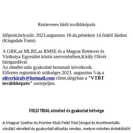
Retrieveres bírói továbbképzés
Időpont,helyszín: 2023.augusztus 18-án,pénteken 14 órától Jásdon
(Kingsdale Farm)
A GRK,az MLRE,az RMSE és a Magyar Retriever és
Vizikutya Egyesület közös szervezésében,Király Olivér
házigazdával.
Az elmélet után gyakorlati bemutató következik.
Előzetes regisztráció szükséges 2023. augusztus 5-ig a
oliverkiraly@hotmail.com
címre,tárgyban a
"VTBT
továbbképzés"
szerepeljen.
FIELD TRIAL elmélet és gyakorlat hétvége
A Magyar Szetter és Pointer Klub Field Trial (Angol és Kontinentális
vizslák) elméleti és gyakorlati előadás rendez, melyre minden érdeklődőt