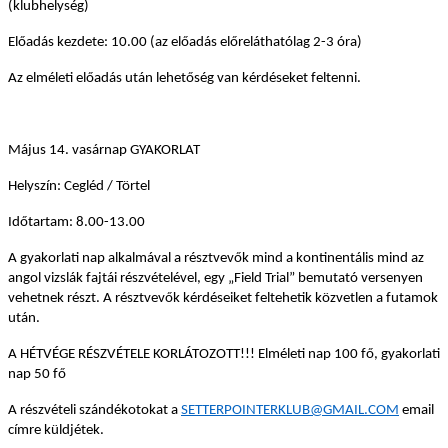
(klubhelység)
Előadás kezdete: 10.00 (az előadás előreláthatólag 2-3 óra)
Az elméleti előadás után lehetőség van kérdéseket feltenni.
Május 14. vasárnap GYAKORLAT
Helyszín: Cegléd / Törtel
Időtartam: 8.00-13.00
A gyakorlati nap alkalmával a résztvevők mind a kontinentális mind az
angol vizslák fajtái részvételével, egy „Field Trial” bemutató versenyen
vehetnek részt. A résztvevők kérdéseiket feltehetik közvetlen a futamok
után.
A HÉTVÉGE RÉSZVÉTELE KORLÁTOZOTT!!! Elméleti nap 100 fő, gyakorlati
nap 50 fő
A részvételi szándékotokat a
SETTERPOINTERKLUB@GMAIL.COM
email
címre küldjétek.