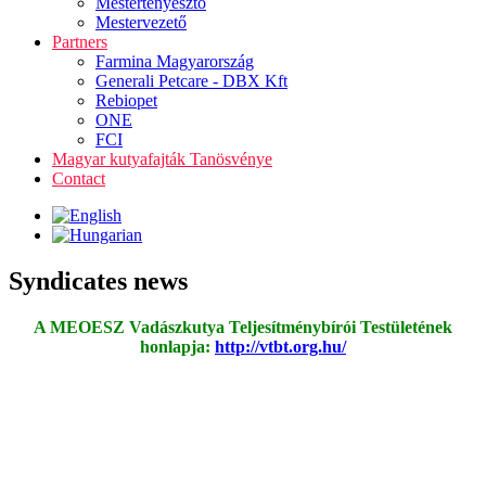
Mestertenyésztő
Mestervezető
Partners
Farmina Magyarország
Generali Petcare - DBX Kft
Rebiopet
ONE
FCI
Magyar kutyafajták Tanösvénye
Contact
Syndicates news
A MEOESZ Vadászkutya Teljesítménybírói Testületének
honlapja:
http://vtbt.org.hu/