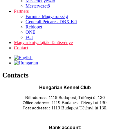
Mestertenyésztő
Mestervezető
Partners
Farmina Magyarország
Generali Petcare - DBX Kft
Rebiopet
ONE
FCI
Magyar kutyafajták Tanösvénye
Contact
Contacts
Hungarian Kennel Club
Bill address: 1119 Budapest, Tétényi út 130
1119 Budapest Tétényi út 130.
Office address:
1119 Budapest Tétényi út 130.
Post address: :
Bank account: