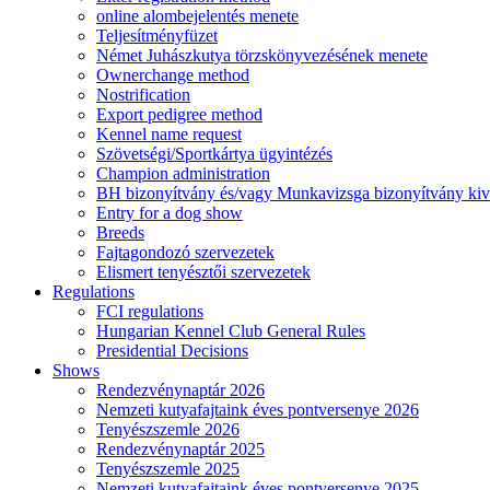
online alombejelentés menete
Teljesítményfüzet
Német Juhászkutya törzskönyvezésének menete
Ownerchange method
Nostrification
Export pedigree method
Kennel name request
Szövetségi/Sportkártya ügyintézés
Champion administration
BH bizonyítvány és/vagy Munkavizsga bizonyítvány kiv
Entry for a dog show
Breeds
Fajtagondozó szervezetek
Elismert tenyésztői szervezetek
Regulations
FCI regulations
Hungarian Kennel Club General Rules
Presidential Decisions
Shows
Rendezvénynaptár 2026
Nemzeti kutyafajtaink éves pontversenye 2026
Tenyészszemle 2026
Rendezvénynaptár 2025
Tenyészszemle 2025
Nemzeti kutyafajtaink éves pontversenye 2025