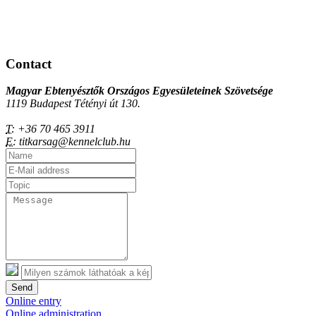
Contact
Magyar Ebtenyésztők Országos Egyesületeinek Szövetsége
1119 Budapest Tétényi út 130.
T:
+36 70 465 3911
E:
titkarsag@kennelclub.hu
Send
Online entry
Online administration