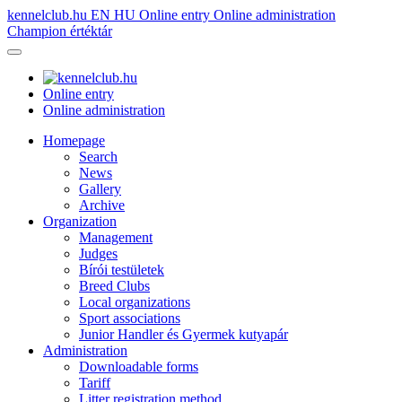
kennelclub.hu
EN
HU
Online entry
Online administration
Champion értéktár
Online entry
Online administration
Homepage
Search
News
Gallery
Archive
Organization
Management
Judges
Bírói testületek
Breed Clubs
Local organizations
Sport associations
Junior Handler és Gyermek kutyapár
Administration
Downloadable forms
Tariff
Litter registration method