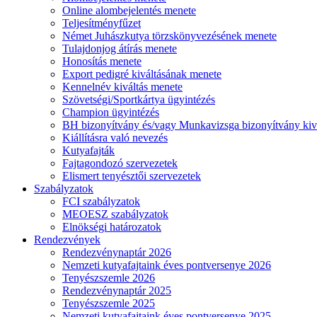
Online alombejelentés menete
Teljesítményfűzet
Német Juhászkutya törzskönyvezésének menete
Tulajdonjog átírás menete
Honosítás menete
Export pedigré kiváltásának menete
Kennelnév kiváltás menete
Szövetségi/Sportkártya ügyintézés
Champion ügyintézés
BH bizonyítvány és/vagy Munkavizsga bizonyítvány kiv
Kiállításra való nevezés
Kutyafajták
Fajtagondozó szervezetek
Elismert tenyésztői szervezetek
Szabályzatok
FCI szabályzatok
MEOESZ szabályzatok
Elnökségi határozatok
Rendezvények
Rendezvénynaptár 2026
Nemzeti kutyafajtaink éves pontversenye 2026
Tenyészszemle 2026
Rendezvénynaptár 2025
Tenyészszemle 2025
Nemzeti kutyafajtaink éves pontversenye 2025