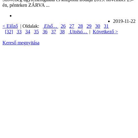
én, pénteken ZÁRVA ...
2019-11-22
< Előző
| Oldalak:
Első…
26
27
28
29
30
31
[32]
33
34
35
36
37
38
Utolsó…
|
Következő >
Kereső megnyitása