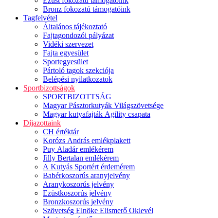
Ezüst fokozatú támogatóink
Bronz fokozatú támogatóink
Tagfelvétel
Általános tájékoztató
Fajtagondozói pályázat
Vidéki szervezet
Fajta egyesület
Sportegyesület
Pártoló tagok szekciója
Belépési nyilatkozatok
Sportbizottságok
SPORTBIZOTTSÁG
Magyar Pásztorkutyák Világszövetsége
Magyar kutyafajták Agility csapata
Díjazottaink
CH értéktár
Korózs András emlékplakett
Puy Aladár emlékérem
Jilly Bertalan emlékérem
A Kutyás Sportért érdemérem
Babérkoszorús aranyjelvény
Aranykoszorús jelvény
Ezüstkoszorús jelvény
Bronzkoszorús jelvény
Szövetség Elnöke Elismerő Oklevél