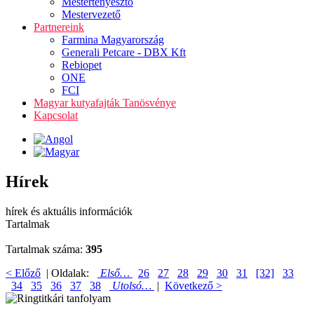
Mestertenyésztő
Mestervezető
Partnereink
Farmina Magyarország
Generali Petcare - DBX Kft
Rebiopet
ONE
FCI
Magyar kutyafajták Tanösvénye
Kapcsolat
Hírek
hírek és aktuális információk
Tartalmak
Tartalmak száma:
395
< Előző
| Oldalak:
Első…
26
27
28
29
30
31
[32]
33
34
35
36
37
38
Utolsó…
|
Következő >