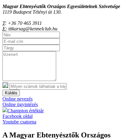
Magyar Ebtenyésztők Országos Egyesületeinek Szövetsége
1119 Budapest Tétényi út 130.
T:
+36 70 465 3911
E:
titkarsag@kennelclub.hu
Küldés
Online nevezés
Online ügyintézés
Champion értéktár
Facebook oldal
Youtube csatorna
A Magyar Ebtenyésztők Országos