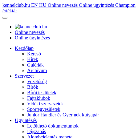
kennelclub.hu
EN
HU
Online nevezés
Online ügyintézés
Champion
értéktár
Online nevezés
Online ügyintézés
Kezdőlap
Kereső
Hírek
Galériák
Archívum
Szervezet
Vezetőség
Bírók
Bírói testületek
Fajtaklubok
Vidéki szervezetek
Sportegyesületek
Junior Handler és Gyermek kutyapár
Ügyintézés
Letölthető dokumentumok
Díjszabás
Alombejelentés menete