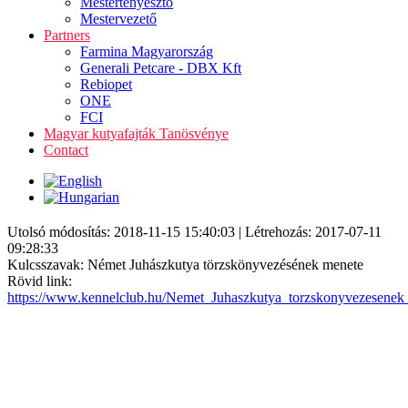
Mestertenyésztő
Mestervezető
Partners
Farmina Magyarország
Generali Petcare - DBX Kft
Rebiopet
ONE
FCI
Magyar kutyafajták Tanösvénye
Contact
Utolsó módosítás: 2018-11-15 15:40:03 | Létrehozás: 2017-07-11
09:28:33
Kulcsszavak: Német Juhászkutya törzskönyvezésének menete
Rövid link:
https://www.kennelclub.hu/Nemet_Juhaszkutya_torzskonyvezesenek