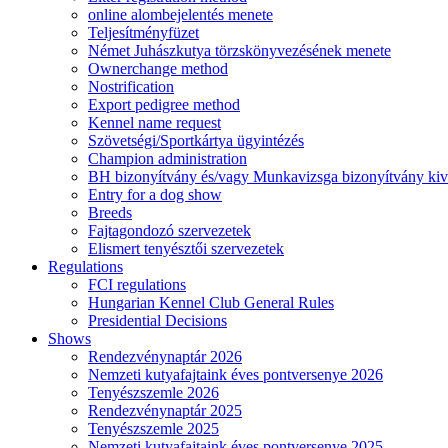
online alombejelentés menete
Teljesítményfüzet
Német Juhászkutya törzskönyvezésének menete
Ownerchange method
Nostrification
Export pedigree method
Kennel name request
Szövetségi/Sportkártya ügyintézés
Champion administration
BH bizonyítvány és/vagy Munkavizsga bizonyítvány kiv
Entry for a dog show
Breeds
Fajtagondozó szervezetek
Elismert tenyésztői szervezetek
Regulations
FCI regulations
Hungarian Kennel Club General Rules
Presidential Decisions
Shows
Rendezvénynaptár 2026
Nemzeti kutyafajtaink éves pontversenye 2026
Tenyészszemle 2026
Rendezvénynaptár 2025
Tenyészszemle 2025
Nemzeti kutyafajtaink éves pontversenye 2025