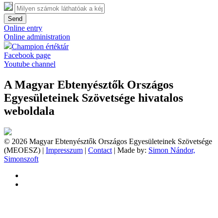
Send
Online entry
Online administration
Champion értéktár
Facebook page
Youtube channel
A Magyar Ebtenyésztők Országos
Egyesületeinek Szövetsége hivatalos
weboldala
© 2026 Magyar Ebtenyésztők Országos Egyesületeinek Szövetsége
(MEOESZ) |
Impresszum
|
Contact
| Made by:
Simon Nándor,
Simonszoft