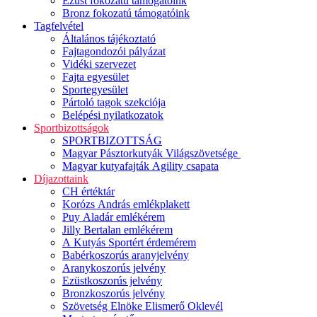
Ezüst fokozatú támogatóink
Bronz fokozatú támogatóink
Tagfelvétel
Általános tájékoztató
Fajtagondozói pályázat
Vidéki szervezet
Fajta egyesület
Sportegyesület
Pártoló tagok szekciója
Belépési nyilatkozatok
Sportbizottságok
SPORTBIZOTTSÁG
Magyar Pásztorkutyák Világszövetsége
Magyar kutyafajták Agility csapata
Díjazottaink
CH értéktár
Korózs András emlékplakett
Puy Aladár emlékérem
Jilly Bertalan emlékérem
A Kutyás Sportért érdemérem
Babérkoszorús aranyjelvény
Aranykoszorús jelvény
Ezüstkoszorús jelvény
Bronzkoszorús jelvény
Szövetség Elnöke Elismerő Oklevél