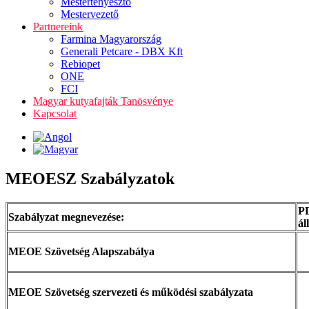
Mestertenyésztő
Mestervezető
Partnereink
Farmina Magyarország
Generali Petcare - DBX Kft
Rebiopet
ONE
FCI
Magyar kutyafajták Tanösvénye
Kapcsolat
MEOESZ Szabályzatok
P
Szabályzat megnevezése:
ál
MEOE Szövetség Alapszabálya
MEOE Szövetség szervezeti és működési szabályzata