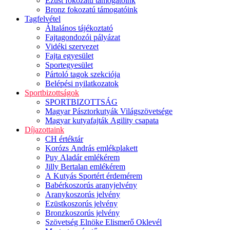
Ezüst fokozatú támogatóink
Bronz fokozatú támogatóink
Tagfelvétel
Általános tájékoztató
Fajtagondozói pályázat
Vidéki szervezet
Fajta egyesület
Sportegyesület
Pártoló tagok szekciója
Belépési nyilatkozatok
Sportbizottságok
SPORTBIZOTTSÁG
Magyar Pásztorkutyák Világszövetsége
Magyar kutyafajták Agility csapata
Díjazottaink
CH értéktár
Korózs András emlékplakett
Puy Aladár emlékérem
Jilly Bertalan emlékérem
A Kutyás Sportért érdemérem
Babérkoszorús aranyjelvény
Aranykoszorús jelvény
Ezüstkoszorús jelvény
Bronzkoszorús jelvény
Szövetség Elnöke Elismerő Oklevél