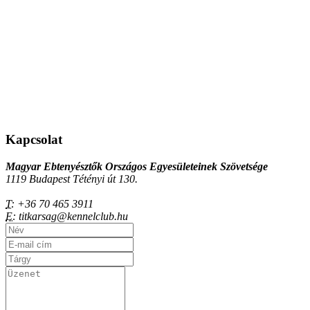
Kapcsolat
Magyar Ebtenyésztők Országos Egyesületeinek Szövetsége
1119 Budapest Tétényi út 130.
T:
+36 70 465 3911
E:
titkarsag@kennelclub.hu