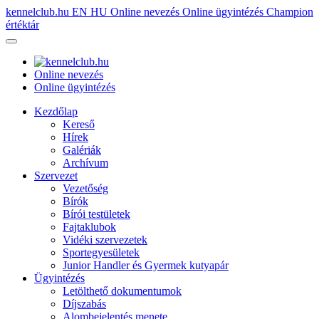
kennelclub.hu
EN
HU
Online nevezés
Online ügyintézés
Champion
értéktár
Online nevezés
Online ügyintézés
Kezdőlap
Kereső
Hírek
Galériák
Archívum
Szervezet
Vezetőség
Bírók
Bírói testületek
Fajtaklubok
Vidéki szervezetek
Sportegyesületek
Junior Handler és Gyermek kutyapár
Ügyintézés
Letölthető dokumentumok
Díjszabás
Alombejelentés menete