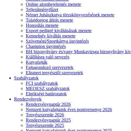
Online alombejelentés menete
Teljesítményfűzet
Német Juhászkutya törzskönyvezésének menete
Tulajdonjog átírás menete
Honosítás menete
Export pedigré kiváltásának menete
Kennelnév kiváltás menete
Szövetségi/Sportkártya ügyintézés
Champion ügyintézés
BH bizonyítvány és/vagy Munkavizsga bizonyítvány kiv
Kiállításra való nevezés
Kutyafajták
Fajtagondozó szervezetek
Elismert tenyésztői szervezetek
Szabályzatok
FCI szabályzatok
MEOESZ szabályzatok
Elnökségi határozatok
Rendezvények
Rendezvénynaptár 2026
Nemzeti kutyafajtaink éves pontversenye 2026
Tenyészszemle 2026
Rendezvénynaptár 2025
Tenyészszemle 2025
Nemzeti kutyafajtaink éves pontversenye 2025