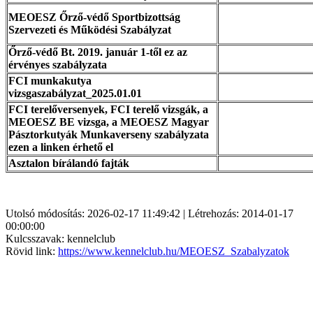
MEOESZ Őrző-védő Sportbizottság
Szervezeti és Működési Szabályzat
Őrző-védő Bt. 2019. január 1-től ez az
érvényes szabályzata
FCI munkakutya
vizsgaszabályzat_2025.01.01
FCI terelőversenyek, FCI terelő vizsgák, a
MEOESZ BE vizsga, a MEOESZ Magyar
Pásztorkutyák Munkaverseny szabályzata
ezen a linken érhető el
Asztalon bírálandó fajták
Utolsó módosítás: 2026-02-17 11:49:42 | Létrehozás: 2014-01-17
00:00:00
Kulcsszavak: kennelclub
Rövid link:
https://www.kennelclub.hu/MEOESZ_Szabalyzatok