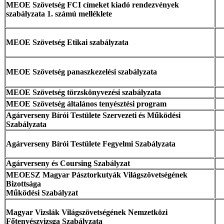
MEOE Szövetség FCI címeket kiadó rendezvények
szabályzata 1. számú melléklete
MEOE Szövetség Etikai szabályzata
MEOE Szövetség panaszkezelési szabályzata
MEOE Szövetség törzskönyvezési szabályzata
MEOE Szövetség általános tenyésztési program
Agárverseny Bírói Testülete Szervezeti és Működési
Szabályzata
Agárverseny Bírói Testülete Fegyelmi Szabályzata
Agárverseny és Coursing Szabályzat
MEOESZ Magyar Pásztorkutyák Világszövetségének
Bizottsága
Működési Szabályzat
Magyar Vizslák Világszövetségének Nemzetközi
Főtenyészvizsga Szabályzata