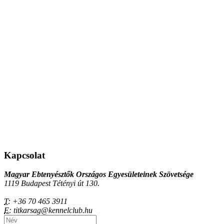
Kapcsolat
Magyar Ebtenyésztők Országos Egyesületeinek Szövetsége
1119 Budapest Tétényi út 130.
T:
+36 70 465 3911
E:
titkarsag@kennelclub.hu