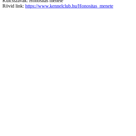
Kulcsszavak: Honosítás menete
Rövid link:
https://www.kennelclub.hu/Honositas_menete