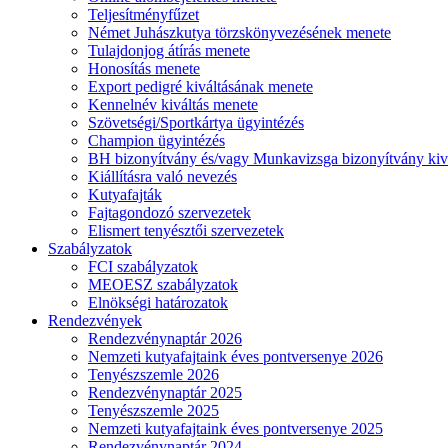
Teljesítményfűzet
Német Juhászkutya törzskönyvezésének menete
Tulajdonjog átírás menete
Honosítás menete
Export pedigré kiváltásának menete
Kennelnév kiváltás menete
Szövetségi/Sportkártya ügyintézés
Champion ügyintézés
BH bizonyítvány és/vagy Munkavizsga bizonyítvány kiv
Kiállításra való nevezés
Kutyafajták
Fajtagondozó szervezetek
Elismert tenyésztői szervezetek
Szabályzatok
FCI szabályzatok
MEOESZ szabályzatok
Elnökségi határozatok
Rendezvények
Rendezvénynaptár 2026
Nemzeti kutyafajtaink éves pontversenye 2026
Tenyészszemle 2026
Rendezvénynaptár 2025
Tenyészszemle 2025
Nemzeti kutyafajtaink éves pontversenye 2025
Rendezvénynaptár 2024