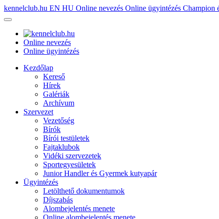
kennelclub.hu
EN
HU
Online nevezés
Online ügyintézés
Champion é
Online nevezés
Online ügyintézés
Kezdőlap
Kereső
Hírek
Galériák
Archívum
Szervezet
Vezetőség
Bírók
Bírói testületek
Fajtaklubok
Vidéki szervezetek
Sportegyesületek
Junior Handler és Gyermek kutyapár
Ügyintézés
Letölthető dokumentumok
Díjszabás
Alombejelentés menete
Online alombejelentés menete