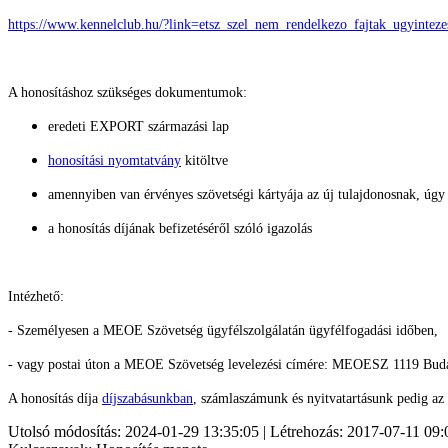
https://www.kennelclub.hu/?link=etsz_szel_nem_rendelkezo_fajtak_ugyinte
A honosításhoz szükséges dokumentumok:
eredeti EXPORT származási lap
honosítási nyomtatvány
kitöltve
amennyiben van érvényes szövetségi kártyája az új tulajdonosnak, úgy
a honosítás díjának befizetéséről szóló igazolás
Intézhető:
- Személyesen a MEOE Szövetség ügyfélszolgálatán ügyfélfogadási időben,
- vagy postai úton a MEOE Szövetség levelezési címére: MEOESZ 1119 Buda
A honosítás díja
díjszabásunkban
, számlaszámunk és nyitvatartásunk pedig az
Utolsó módosítás: 2024-01-29 13:35:05 | Létrehozás: 2017-07-11 09: