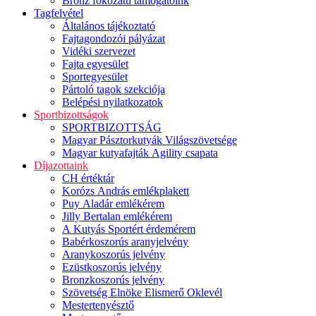
Bronz fokozatú támogatóink
Tagfelvétel
Általános tájékoztató
Fajtagondozói pályázat
Vidéki szervezet
Fajta egyesület
Sportegyesület
Pártoló tagok szekciója
Belépési nyilatkozatok
Sportbizottságok
SPORTBIZOTTSÁG
Magyar Pásztorkutyák Világszövetsége
Magyar kutyafajták Agility csapata
Díjazottaink
CH értéktár
Korózs András emlékplakett
Puy Aladár emlékérem
Jilly Bertalan emlékérem
A Kutyás Sportért érdemérem
Babérkoszorús aranyjelvény
Aranykoszorús jelvény
Ezüstkoszorús jelvény
Bronzkoszorús jelvény
Szövetség Elnöke Elismerő Oklevél
Mestertenyésztő