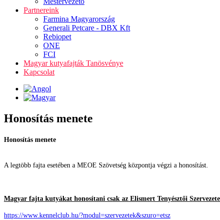
Mestervezető
Partnereink
Farmina Magyarország
Generali Petcare - DBX Kft
Rebiopet
ONE
FCI
Magyar kutyafajták Tanösvénye
Kapcsolat
Honosítás menete
Honosítás menete
A legtöbb fajta esetében a MEOE Szövetség központja végzi a honosítást.
Magyar fajta kutyákat honosítani csak az Elismert Tenyésztői Szervezete
https://www.kennelclub.hu/?modul=szervezetek&szuro=etsz