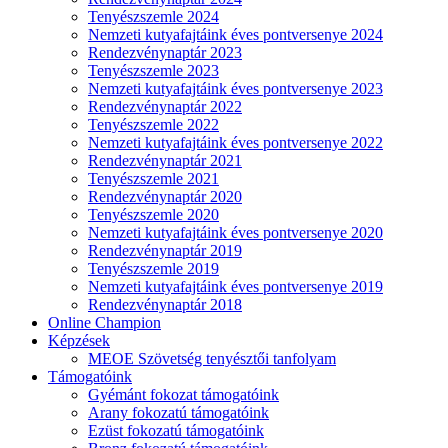
Tenyészszemle 2024
Nemzeti kutyafajtáink éves pontversenye 2024
Rendezvénynaptár 2023
Tenyészszemle 2023
Nemzeti kutyafajtáink éves pontversenye 2023
Rendezvénynaptár 2022
Tenyészszemle 2022
Nemzeti kutyafajtáink éves pontversenye 2022
Rendezvénynaptár 2021
Tenyészszemle 2021
Rendezvénynaptár 2020
Tenyészszemle 2020
Nemzeti kutyafajtáink éves pontversenye 2020
Rendezvénynaptár 2019
Tenyészszemle 2019
Nemzeti kutyafajtáink éves pontversenye 2019
Rendezvénynaptár 2018
Online Champion
Képzések
MEOE Szövetség tenyésztői tanfolyam
Támogatóink
Gyémánt fokozat támogatóink
Arany fokozatú támogatóink
Ezüst fokozatú támogatóink