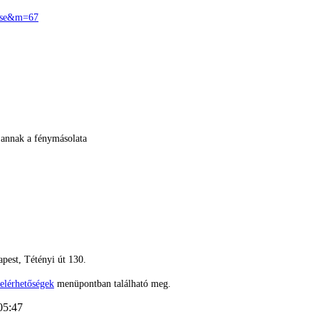
zese&m=67
 annak a fénymásolata
pest, Tétényi út 130.
elérhetőségek
menüpontban található meg.
05:47