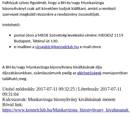
Felhívjuk szíves figyelmét, hogy a BH és/vagy Munkavizsga
bizonyítványt csak azt követően tudjuk kiállítani, amint a rendező
szervezet megküldi részünkre a rendezvény összesítőjét.
Intézhető:
postai úton a MEOE Szövetség levelezési címére: MEOESZ 1119
Budapest, Tétényi út 130.
e-mailben a
vizsgabiz@kennelclub.hu
e-mail címre
A BH és/vagy Munkavizsga bizonyítvány kiváltásának díja
díjszabásunkban, számlaszámunk pedig az
elérhetőségek
menüpontban
található
meg.
Utolsó módosítás: 2017-07-11 09:32:25 | Létrehozás: 2017-07-11
09:31:04
Kulcsszavak: Munkavizsga bizonyítvány kiváltásának menete
Rövid link:
https://www.kennelclub.hu/Munkavizsga_bizonyitvany_kivaltasanak