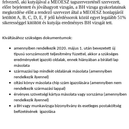
felvezető, aki kutyájával a MEOESZ tagszervezeténél szervezett,
előre bejelentett és jóváhagyott vizsgán, a BH vizsga gyakorlatainak
megkezdése előtt a rendező szervezet által a MEOESZ honlapjáról
letöltött A, B, C, D, E, F jelű kérdéssorok közül egyet legalább 51%
sikerességgel kitöltött és kutyája eredményes BH vizsgát tett.
Kiváltásához szükséges dokumentumok:
amennyiben rendelkezik 2020. május 1. után bevezetett új
típusú sorszámozott teljesítmény füzettel, akkor a szükséges
eredményeket igazoló oldalak, ennek hiányában a bírálati lap
másolata
származási lap mindkét oldalának másolata (amennyiben
rendelkezik ilyennel)
oltási könyv másolata chip szám igazolására (amennyiben nem
rendelkezik származási lappal)
érvényes szövetségi kártya másolata vagy sorszáma (amennyiben
rendelkezik ilyennel)
a BH vagy munkavizsga bizonyítvány
és esetleges postaköltség
befizetésének
igazolása