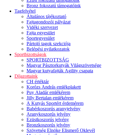
Ezüst fokozatú támogatóink
Bronz fokozatú támogatóink
Tagfelvétel
Általános tájékoztató
Fajtagondozói pályázat
Vidéki szervezet
Fajta egyesület
Sportegyesület
Pártoló tagok szekciója
Belépési nyilatkozatok
Sportbizottságok
SPORTBIZOTTSÁG
Magyar Pásztorkutyák Világszövetsége
Magyar kutyafajták Agility csapata
Díjazottaink
CH értéktár
Korózs András emlékplakett
Puy Aladár emlékérem
Jilly Bertalan emlékérem
A Kutyás Sportért érdemérem
Babérkoszorús aranyjelvény
Aranykoszorús jelvény
Ezüstkoszorús jelvény
Bronzkoszorús jelvény
Szövetség Elnöke Elismerő Oklevél