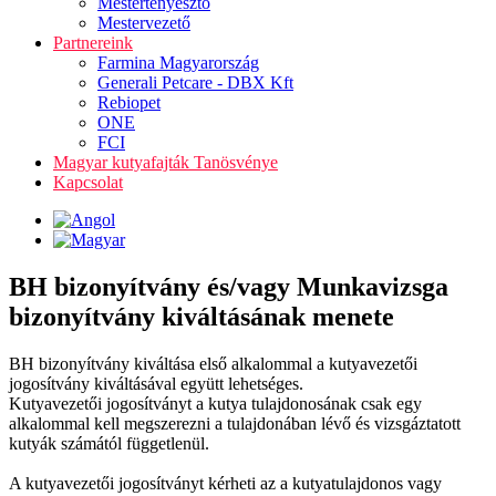
Mestertenyésztő
Mestervezető
Partnereink
Farmina Magyarország
Generali Petcare - DBX Kft
Rebiopet
ONE
FCI
Magyar kutyafajták Tanösvénye
Kapcsolat
BH bizonyítvány és/vagy Munkavizsga
bizonyítvány kiváltásának menete
BH bizonyítvány kiváltása első alkalommal a kutyavezetői
jogosítvány kiváltásával együtt lehetséges.
Kutyavezetői jogosítványt a kutya tulajdonosának csak egy
alkalommal kell megszerezni a tulajdonában lévő és vizsgáztatott
kutyák számától függetlenül.
A kutyavezetői jogosítványt kérheti az a kutyatulajdonos vagy