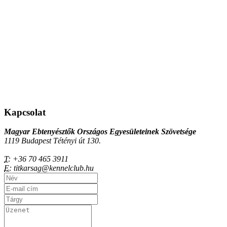
Kapcsolat
Magyar Ebtenyésztők Országos Egyesületeinek Szövetsége
1119 Budapest Tétényi út 130.
T:
+36 70 465 3911
E:
titkarsag@kennelclub.hu