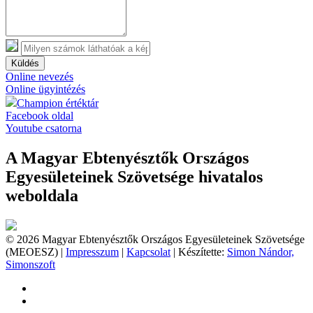
Küldés
Online nevezés
Online ügyintézés
Champion értéktár
Facebook oldal
Youtube csatorna
A Magyar Ebtenyésztők Országos
Egyesületeinek Szövetsége hivatalos
weboldala
© 2026 Magyar Ebtenyésztők Országos Egyesületeinek Szövetsége
(MEOESZ) |
Impresszum
|
Kapcsolat
| Készítette:
Simon Nándor,
Simonszoft