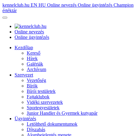
kennelclub.hu
EN
HU
Online nevezés
Online ügyintézés
Champion
értéktár
Online nevezés
Online ügyintézés
Kezdőlap
Kereső
Hírek
Galériák
Archívum
Szervezet
Vezetőség
Bírók
Bírói testületek
Fajtaklubok
Vidéki szervezetek
Sportegyesületek
Junior Handler és Gyermek kutyapár
Ügyintézés
Letölthető dokumentumok
Díjszabás
Alombejelentés menete