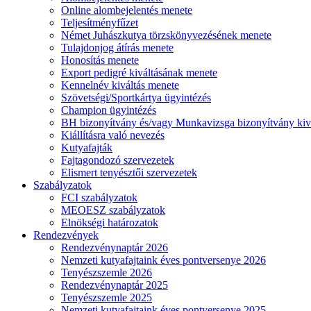
Online alombejelentés menete
Teljesítményfűzet
Német Juhászkutya törzskönyvezésének menete
Tulajdonjog átírás menete
Honosítás menete
Export pedigré kiváltásának menete
Kennelnév kiváltás menete
Szövetségi/Sportkártya ügyintézés
Champion ügyintézés
BH bizonyítvány és/vagy Munkavizsga bizonyítvány kiv
Kiállításra való nevezés
Kutyafajták
Fajtagondozó szervezetek
Elismert tenyésztői szervezetek
Szabályzatok
FCI szabályzatok
MEOESZ szabályzatok
Elnökségi határozatok
Rendezvények
Rendezvénynaptár 2026
Nemzeti kutyafajtaink éves pontversenye 2026
Tenyészszemle 2026
Rendezvénynaptár 2025
Tenyészszemle 2025
Nemzeti kutyafajtaink éves pontversenye 2025