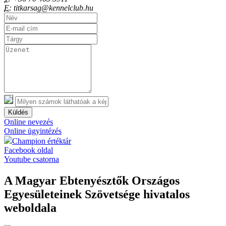
E:
titkarsag@kennelclub.hu
Küldés
Online nevezés
Online ügyintézés
Champion értéktár
Facebook oldal
Youtube csatorna
A Magyar Ebtenyésztők Országos
Egyesületeinek Szövetsége hivatalos
weboldala