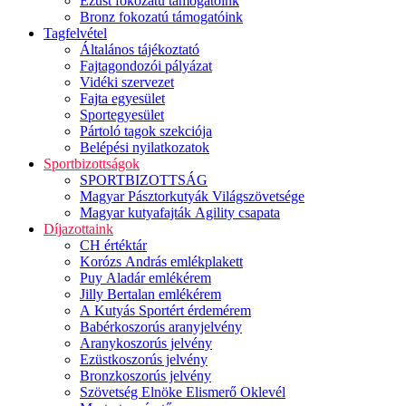
Ezüst fokozatú támogatóink
Bronz fokozatú támogatóink
Tagfelvétel
Általános tájékoztató
Fajtagondozói pályázat
Vidéki szervezet
Fajta egyesület
Sportegyesület
Pártoló tagok szekciója
Belépési nyilatkozatok
Sportbizottságok
SPORTBIZOTTSÁG
Magyar Pásztorkutyák Világszövetsége
Magyar kutyafajták Agility csapata
Díjazottaink
CH értéktár
Korózs András emlékplakett
Puy Aladár emlékérem
Jilly Bertalan emlékérem
A Kutyás Sportért érdemérem
Babérkoszorús aranyjelvény
Aranykoszorús jelvény
Ezüstkoszorús jelvény
Bronzkoszorús jelvény
Szövetség Elnöke Elismerő Oklevél