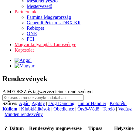
Mestertenyésztő
Mestervezető
Partnereink
Farmina Magyarország
Generali Petcare - DBX Kft
Rebiopet
ONE
FCI
Magyar kutyafajták Tanösvénye
Kapcsolat
Rendezvények
A MEOESZ és tagszervezeteinek rendezvényei
Szűrés:
Agár
|
Agility
|
Dog Dancing
|
Junior Handler
|
Kotorék
|
Küllem
|
Klubkiállítások
|
Obedience
|
Őrző-Védő
|
Terelő
|
Vadász
|
Minden rendezvény
?
Dátum
Rendezvény megnevezése
Típusa
Helyszíne