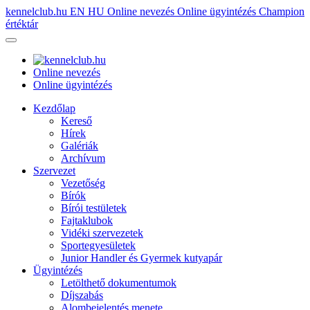
kennelclub.hu
EN
HU
Online nevezés
Online ügyintézés
Champion
értéktár
Online nevezés
Online ügyintézés
Kezdőlap
Kereső
Hírek
Galériák
Archívum
Szervezet
Vezetőség
Bírók
Bírói testületek
Fajtaklubok
Vidéki szervezetek
Sportegyesületek
Junior Handler és Gyermek kutyapár
Ügyintézés
Letölthető dokumentumok
Díjszabás
Alombejelentés menete