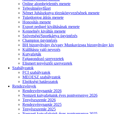
Online alombejelentés menete
Teljesítményfűzet
Német Juhászkutya törzskönyvezésének menete
Tulajdonjog átírás menete
Honosítás menete
Export pedigré kiváltásának menete
Kennelnév kiváltás menete
Szövetségi/Sportkártya ügyintézés
Champion ügyintézés
BH bizonyítvány és/vagy Munkavizsga bizonyítvány kiv
Kiállításra való nevezés
Kutyafajták
Fajtagondozó szervezetek
Elismert tenyésztői szervezetek
Szabályzatok
FCI szabályzatok
MEOESZ szabályzatok
Elnökségi határozatok
Rendezvények
Rendezvénynaptár 2026
Nemzeti kutyafajtaink éves pontversenye 2026
Tenyészszemle 2026
Rendezvénynaptár 2025
Tenyészszemle 2025
Nemzeti kutyafajtaink éves pontversenye 2025