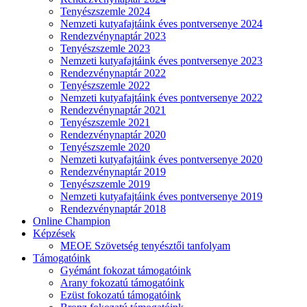
Tenyészszemle 2024
Nemzeti kutyafajtáink éves pontversenye 2024
Rendezvénynaptár 2023
Tenyészszemle 2023
Nemzeti kutyafajtáink éves pontversenye 2023
Rendezvénynaptár 2022
Tenyészszemle 2022
Nemzeti kutyafajtáink éves pontversenye 2022
Rendezvénynaptár 2021
Tenyészszemle 2021
Rendezvénynaptár 2020
Tenyészszemle 2020
Nemzeti kutyafajtáink éves pontversenye 2020
Rendezvénynaptár 2019
Tenyészszemle 2019
Nemzeti kutyafajtáink éves pontversenye 2019
Rendezvénynaptár 2018
Online Champion
Képzések
MEOE Szövetség tenyésztői tanfolyam
Támogatóink
Gyémánt fokozat támogatóink
Arany fokozatú támogatóink
Ezüst fokozatú támogatóink