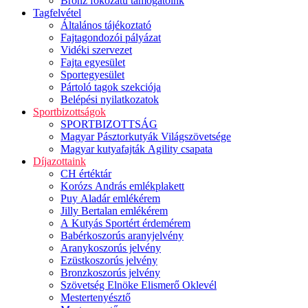
Bronz fokozatú támogatóink
Tagfelvétel
Általános tájékoztató
Fajtagondozói pályázat
Vidéki szervezet
Fajta egyesület
Sportegyesület
Pártoló tagok szekciója
Belépési nyilatkozatok
Sportbizottságok
SPORTBIZOTTSÁG
Magyar Pásztorkutyák Világszövetsége
Magyar kutyafajták Agility csapata
Díjazottaink
CH értéktár
Korózs András emlékplakett
Puy Aladár emlékérem
Jilly Bertalan emlékérem
A Kutyás Sportért érdemérem
Babérkoszorús aranyjelvény
Aranykoszorús jelvény
Ezüstkoszorús jelvény
Bronzkoszorús jelvény
Szövetség Elnöke Elismerő Oklevél
Mestertenyésztő