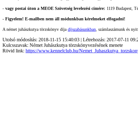
-
vagy postai úton a MEOE Szövetség levelezési címére:
1119 Budapest, Té
- Figyelem! E-mailben nem áll módunkban kérelmeket elfogadni!
A német juhászkutya törzskönyv díja
díjszabásunkban
, számlaszámunk és nyit
Utolsó módosítás: 2018-11-15 15:40:03 | Létrehozás: 2017-07-11 09:
Kulcsszavak: Német Juhászkutya törzskönyvezésének menete
Rövid link:
https://www.kennelclub.hu/Nemet_Juhaszkutya_torzsko