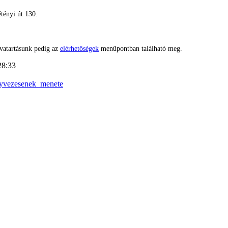
tényi út 130.
vatartásunk pedig az
elérhetőségek
menüpontban található meg.
28:33
nyvezesenek_menete