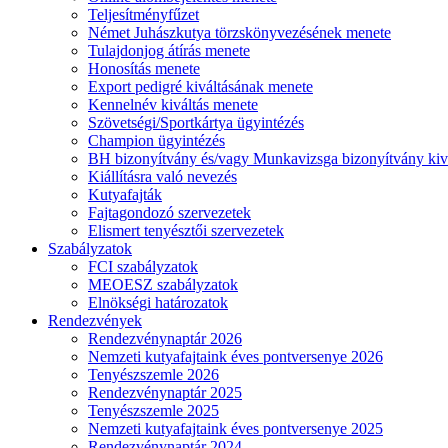
Teljesítményfűzet
Német Juhászkutya törzskönyvezésének menete
Tulajdonjog átírás menete
Honosítás menete
Export pedigré kiváltásának menete
Kennelnév kiváltás menete
Szövetségi/Sportkártya ügyintézés
Champion ügyintézés
BH bizonyítvány és/vagy Munkavizsga bizonyítvány kiv
Kiállításra való nevezés
Kutyafajták
Fajtagondozó szervezetek
Elismert tenyésztői szervezetek
Szabályzatok
FCI szabályzatok
MEOESZ szabályzatok
Elnökségi határozatok
Rendezvények
Rendezvénynaptár 2026
Nemzeti kutyafajtaink éves pontversenye 2026
Tenyészszemle 2026
Rendezvénynaptár 2025
Tenyészszemle 2025
Nemzeti kutyafajtaink éves pontversenye 2025
Rendezvénynaptár 2024