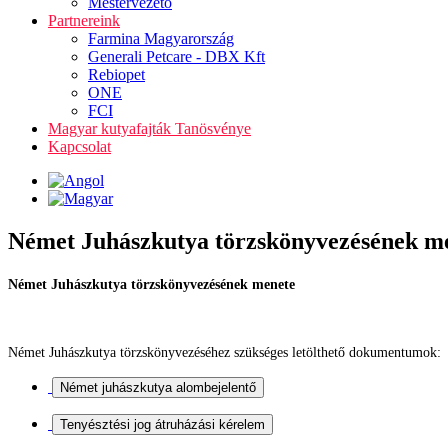
Mestervezető
Partnereink
Farmina Magyarország
Generali Petcare - DBX Kft
Rebiopet
ONE
FCI
Magyar kutyafajták Tanösvénye
Kapcsolat
Német Juhászkutya törzskönyvezésének m
Német Juhászkutya törzskönyvezésének menete
Német Juhászkutya törzskönyvezéséhez szükséges letölthető dokumentumok: