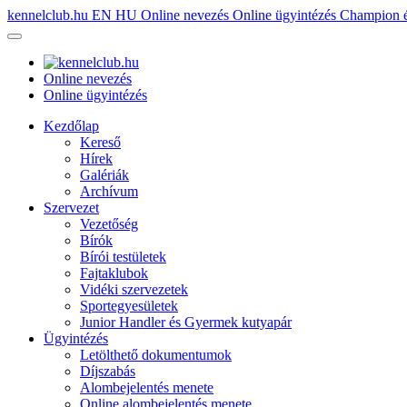
kennelclub.hu
EN
HU
Online nevezés
Online ügyintézés
Champion é
Online nevezés
Online ügyintézés
Kezdőlap
Kereső
Hírek
Galériák
Archívum
Szervezet
Vezetőség
Bírók
Bírói testületek
Fajtaklubok
Vidéki szervezetek
Sportegyesületek
Junior Handler és Gyermek kutyapár
Ügyintézés
Letölthető dokumentumok
Díjszabás
Alombejelentés menete
Online alombejelentés menete