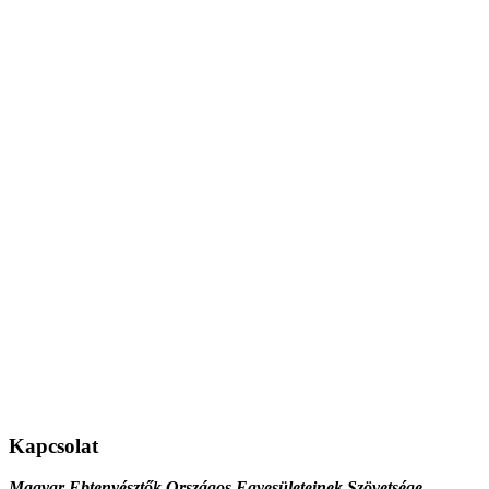
Kapcsolat
Magyar Ebtenyésztők Országos Egyesületeinek Szövetsége