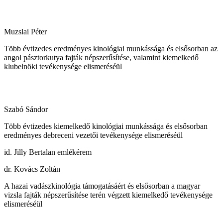
Muzslai Péter
Több évtizedes eredményes kinológiai munkássága és elsősorban az
angol pásztorkutya fajták népszerűsítése, valamint kiemelkedő
klubelnöki tevékenysége elismeréséül
Szabó Sándor
Több évtizedes kiemelkedő kinológiai munkássága és elsősorban
eredményes debreceni vezetői tevékenysége elismeréséül
id. Jilly Bertalan emlékérem
dr. Kovács Zoltán
A hazai vadászkinológia támogatásáért és elsősorban a magyar
vizsla fajták népszerűsítése terén végzett kiemelkedő tevékenysége
elismeréséül