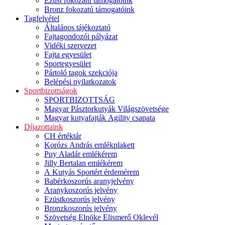
Ezüst fokozatú támogatóink
Bronz fokozatú támogatóink
Tagfelvétel
Általános tájékoztató
Fajtagondozói pályázat
Vidéki szervezet
Fajta egyesület
Sportegyesület
Pártoló tagok szekciója
Belépési nyilatkozatok
Sportbizottságok
SPORTBIZOTTSÁG
Magyar Pásztorkutyák Világszövetsége
Magyar kutyafajták Agility csapata
Díjazottaink
CH értéktár
Korózs András emlékplakett
Puy Aladár emlékérem
Jilly Bertalan emlékérem
A Kutyás Sportért érdemérem
Babérkoszorús aranyjelvény
Aranykoszorús jelvény
Ezüstkoszorús jelvény
Bronzkoszorús jelvény
Szövetség Elnöke Elismerő Oklevél