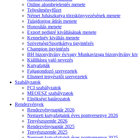
Online alombejelentés menete
Teljesítményfűzet
Német Juhászkutya törzskönyvezésének menete
Tulajdonjog átírás menete
Honosítás menete
Export pedigré kiváltásának menete
Kennelnév kiváltás menete
Szövetségi/Sportkártya ügyintézés
Champion ügyintézés
BH bizonyítvány és/vagy Munkavizsga bizonyítvány kiv
Kiállításra való nevezés
Kutyafajták
Fajtagondozó szervezetek
Elismert tenyésztői szervezetek
Szabályzatok
FCI szabályzatok
MEOESZ szabályzatok
Elnökségi határozatok
Rendezvények
Rendezvénynaptár 2026
Nemzeti kutyafajtaink éves pontversenye 2026
Tenyészszemle 2026
Rendezvénynaptár 2025
Tenyészszemle 2025
Nemzeti kutyafajtaink éves pontversenye 2025