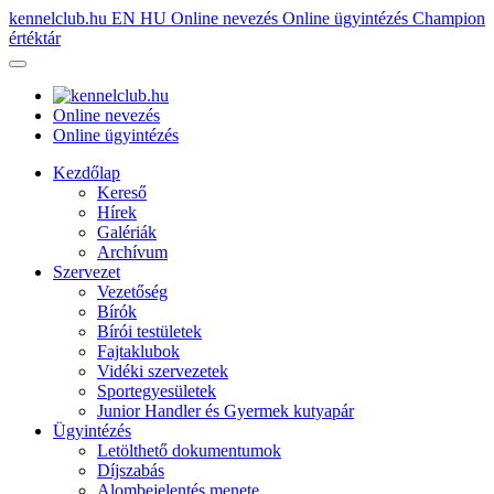
kennelclub.hu
EN
HU
Online nevezés
Online ügyintézés
Champion
értéktár
Online nevezés
Online ügyintézés
Kezdőlap
Kereső
Hírek
Galériák
Archívum
Szervezet
Vezetőség
Bírók
Bírói testületek
Fajtaklubok
Vidéki szervezetek
Sportegyesületek
Junior Handler és Gyermek kutyapár
Ügyintézés
Letölthető dokumentumok
Díjszabás
Alombejelentés menete