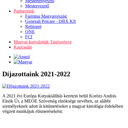
Mestertenyésztő
Mestervezető
Partnereink
Farmina Magyarország
Generali Petcare - DBX Kft
Rebiopet
ONE
FCI
Magyar kutyafajták Tanösvénye
Kapcsolat
Díjazottaink 2021-2022
A 2021 évi Európa Kutyakiállítás keretein belül Korózs András
Elnök Úr, a MEOE Szövetség elnöksége nevében, az alábbi
személyeknek adott át kitüntetéseket a magyar kinológia érdekében
végzett munkájuk elismeréseként: