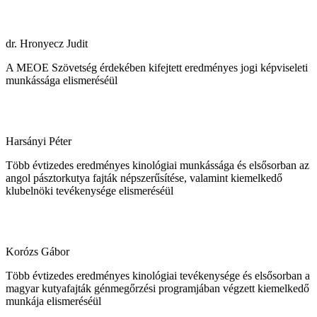
dr. Hronyecz Judit
A MEOE Szövetség érdekében kifejtett eredményes jogi képviseleti
munkássága elismeréséül
Harsányi Péter
Több évtizedes eredményes kinológiai munkássága és elsősorban az
angol pásztorkutya fajták népszerűsítése, valamint kiemelkedő
klubelnöki tevékenysége elismeréséül
Korózs Gábor
Több évtizedes eredményes kinológiai tevékenysége és elsősorban a
magyar kutyafajták génmegőrzési programjában végzett kiemelkedő
munkája elismeréséül