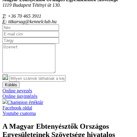
1119 Budapest Tétényi út 130.
T:
+36 70 465 3911
E:
titkarsag@kennelclub.hu
Küldés
Online nevezés
Online ügyintézés
Champion értéktár
Facebook oldal
Youtube csatorna
A Magyar Ebtenyésztők Országos
Egyesületeinek Szövetsége hivatalos