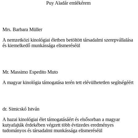
Puy Aladár emlékérem
Mrs. Barbara Müller
A nemzetközi kinológiai életben betöltött társadalmi szerepvállalása
és kiemelkedő munkássága elismeréséül
Mr. Massimo Espedito Muto
A magyar kinológia támogatása terén tett elévülhetetlen segítségéért
dr. Simicskó István
A hazai kinológiai élet támogatásáért és elsősorban a magyar
kutyafajták érdekében végzett több évtizedes eredményes
tudományos és társadalmi munkássága elismeréséül