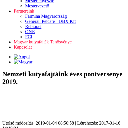
Mestertenyésztő
Mestervezető
Partnereink
Farmina Magyarország
Generali Petcare - DBX Kft
Rebiopet
ONE
FCI
Magyar kutyafajták Tanösvénye
Kapcsolat
Nemzeti kutyafajtáink éves pontversenye
2019.
Utolsó módosítás: 2019-01-04 08:50:58 | Létrehozás: 2017-01-16