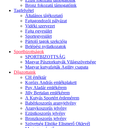
Ezüst fokozatú támogatóink
Bronz fokozatú támogatóink
Tagfelvétel
Általános tájékoztató
Fajtagondozói pályázat
Vidéki szervezet
Fajta egyesület
Sportegyesület
Pártoló tagok szekciója
Belépési nyilatkozatok
Sportbizottságok
SPORTBIZOTTSÁG
Magyar Pásztorkutyák Világszövetsége
Magyar kutyafajták Agility csapata
Díjazottaink
CH értéktár
Korózs András emlékplakett
Puy Aladár emlékérem
Jilly Bertalan emlékérem
A Kutyás Sportért érdemérem
Babérkoszorús aranyjelvény
Aranykoszorús jelvény
Ezüstkoszorús jelvény
Bronzkoszorús jelvény
Szövetség Elnöke Elismerő Oklevél