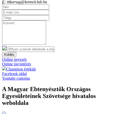
E:
titkarsag@kennelclub.hu
Küldés
Online nevezés
Online ügyintézés
Champion értéktár
Facebook oldal
Youtube csatorna
A Magyar Ebtenyésztők Országos
Egyesületeinek Szövetsége hivatalos
weboldala