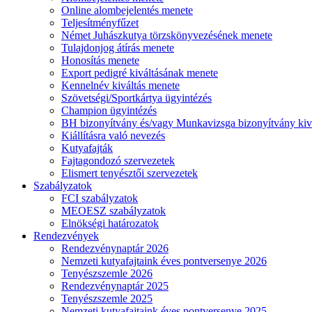
Online alombejelentés menete
Teljesítményfűzet
Német Juhászkutya törzskönyvezésének menete
Tulajdonjog átírás menete
Honosítás menete
Export pedigré kiváltásának menete
Kennelnév kiváltás menete
Szövetségi/Sportkártya ügyintézés
Champion ügyintézés
BH bizonyítvány és/vagy Munkavizsga bizonyítvány kiv
Kiállításra való nevezés
Kutyafajták
Fajtagondozó szervezetek
Elismert tenyésztői szervezetek
Szabályzatok
FCI szabályzatok
MEOESZ szabályzatok
Elnökségi határozatok
Rendezvények
Rendezvénynaptár 2026
Nemzeti kutyafajtaink éves pontversenye 2026
Tenyészszemle 2026
Rendezvénynaptár 2025
Tenyészszemle 2025
Nemzeti kutyafajtaink éves pontversenye 2025