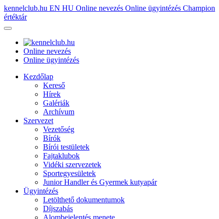
kennelclub.hu
EN
HU
Online nevezés
Online ügyintézés
Champion
értéktár
Online nevezés
Online ügyintézés
Kezdőlap
Kereső
Hírek
Galériák
Archívum
Szervezet
Vezetőség
Bírók
Bírói testületek
Fajtaklubok
Vidéki szervezetek
Sportegyesületek
Junior Handler és Gyermek kutyapár
Ügyintézés
Letölthető dokumentumok
Díjszabás
Alombejelentés menete