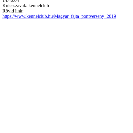
14:40:04
Kulcsszavak: kennelclub
Rövid link:
https://www.kennelclub.hu/Magyar_fajta_pontverseny_2019