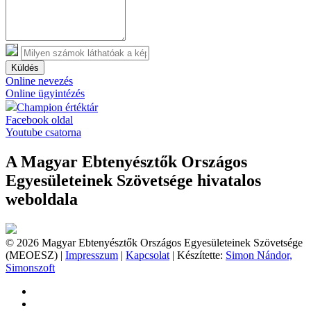
Küldés
Online nevezés
Online ügyintézés
Champion értéktár
Facebook oldal
Youtube csatorna
A Magyar Ebtenyésztők Országos
Egyesületeinek Szövetsége hivatalos
weboldala
© 2026 Magyar Ebtenyésztők Országos Egyesületeinek Szövetsége
(MEOESZ) |
Impresszum
|
Kapcsolat
| Készítette:
Simon Nándor,
Simonszoft