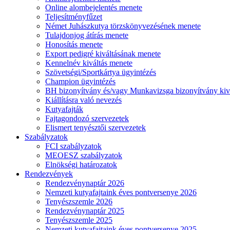
Online alombejelentés menete
Teljesítményfűzet
Német Juhászkutya törzskönyvezésének menete
Tulajdonjog átírás menete
Honosítás menete
Export pedigré kiváltásának menete
Kennelnév kiváltás menete
Szövetségi/Sportkártya ügyintézés
Champion ügyintézés
BH bizonyítvány és/vagy Munkavizsga bizonyítvány kiv
Kiállításra való nevezés
Kutyafajták
Fajtagondozó szervezetek
Elismert tenyésztői szervezetek
Szabályzatok
FCI szabályzatok
MEOESZ szabályzatok
Elnökségi határozatok
Rendezvények
Rendezvénynaptár 2026
Nemzeti kutyafajtaink éves pontversenye 2026
Tenyészszemle 2026
Rendezvénynaptár 2025
Tenyészszemle 2025
Nemzeti kutyafajtaink éves pontversenye 2025