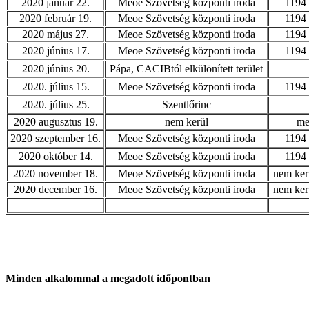
2020 január 22.
Meoe Szövetség központi iroda
1194 
2020 február 19.
Meoe Szövetség központi iroda
1194 
2020 május 27.
Meoe Szövetség központi iroda
1194 
2020 június 17.
Meoe Szövetség központi iroda
1194 
2020 június 20.
Pápa, CACIBtól elkülönített terület
2020. július 15.
Meoe Szövetség központi iroda
1194 
2020. július 25.
Szentlőrinc
2020 augusztus 19.
nem kerül
me
2020 szeptember 16.
Meoe Szövetség központi iroda
1194 
2020 október 14.
Meoe Szövetség központi iroda
1194 
2020 november 18.
Meoe Szövetség központi iroda
nem ker
2020 december 16.
Meoe Szövetség központi iroda
nem ker
Minden alkalommal a megadott időpontban