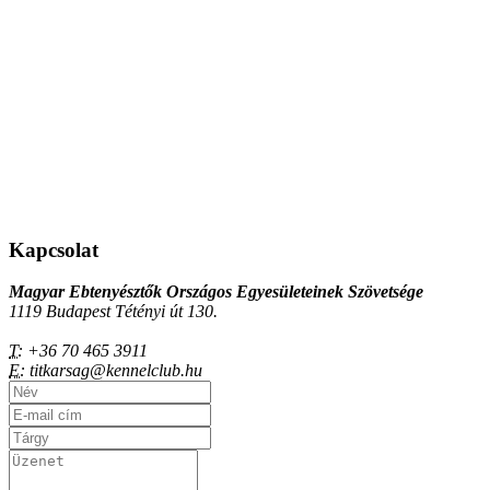
Kapcsolat
Magyar Ebtenyésztők Országos Egyesületeinek Szövetsége
1119 Budapest Tétényi út 130.
T:
+36 70 465 3911
E:
titkarsag@kennelclub.hu