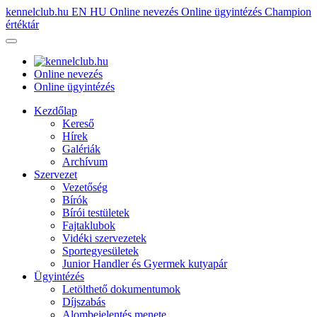
kennelclub.hu
EN
HU
Online nevezés
Online ügyintézés
Champion
értéktár
Online nevezés
Online ügyintézés
Kezdőlap
Kereső
Hírek
Galériák
Archívum
Szervezet
Vezetőség
Bírók
Bírói testületek
Fajtaklubok
Vidéki szervezetek
Sportegyesületek
Junior Handler és Gyermek kutyapár
Ügyintézés
Letölthető dokumentumok
Díjszabás
Alombejelentés menete