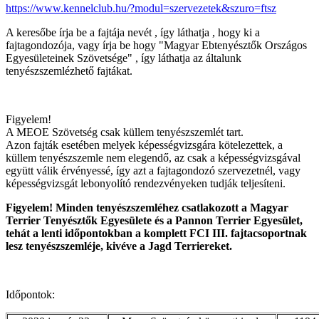
https://www.kennelclub.hu/?modul=szervezetek&szuro=ftsz
A keresőbe írja be a fajtája nevét , így láthatja , hogy ki a
fajtagondozója, vagy írja be hogy "Magyar Ebtenyésztők Országos
Egyesületeinek Szövetsége" , így láthatja az általunk
tenyészszemlézhető fajtákat.
Figyelem!
A MEOE Szövetség csak küllem tenyészszemlét tart.
Azon fajták esetében melyek képességvizsgára kötelezettek, a
küllem tenyészszemle nem elegendő, az csak a képességvizsgával
együtt válik érvényessé, így azt a fajtagondozó szervezetnél, vagy
képességvizsgát lebonyolító rendezvényeken tudják teljesíteni.
Figyelem! Minden tenyészszemléhez csatlakozott a Magyar
Terrier Tenyésztők Egyesülete és a Pannon Terrier Egyesület,
tehát a lenti időpontokban a komplett FCI III. fajtacsoportnak
lesz tenyészszemléje, kivéve a Jagd Terriereket.
Időpontok: