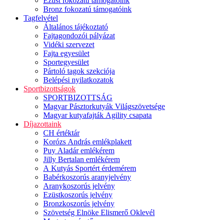
Ezüst fokozatú támogatóink
Bronz fokozatú támogatóink
Tagfelvétel
Általános tájékoztató
Fajtagondozói pályázat
Vidéki szervezet
Fajta egyesület
Sportegyesület
Pártoló tagok szekciója
Belépési nyilatkozatok
Sportbizottságok
SPORTBIZOTTSÁG
Magyar Pásztorkutyák Világszövetsége
Magyar kutyafajták Agility csapata
Díjazottaink
CH értéktár
Korózs András emlékplakett
Puy Aladár emlékérem
Jilly Bertalan emlékérem
A Kutyás Sportért érdemérem
Babérkoszorús aranyjelvény
Aranykoszorús jelvény
Ezüstkoszorús jelvény
Bronzkoszorús jelvény
Szövetség Elnöke Elismerő Oklevél