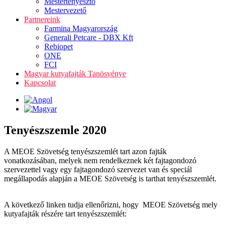
Mestertenyésztő
Mestervezető
Partnereink
Farmina Magyarország
Generali Petcare - DBX Kft
Rebiopet
ONE
FCI
Magyar kutyafajták Tanösvénye
Kapcsolat
Tenyészszemle 2020
A MEOE Szövetség tenyészszemlét tart azon fajták
vonatkozásában, melyek nem rendelkeznek két fajtagondozó
szervezettel vagy egy fajtagondozó szervezet van és speciál
megállapodás alapján a MEOE Szövetség is tarthat tenyészszemlét.
A következő linken tudja ellenőrizni, hogy MEOE Szövetség mely
kutyafajták részére tart tenyészszemlét: