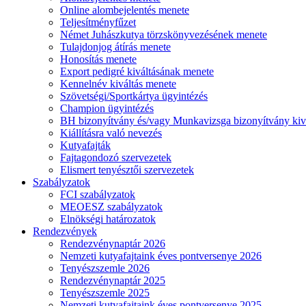
Online alombejelentés menete
Teljesítményfűzet
Német Juhászkutya törzskönyvezésének menete
Tulajdonjog átírás menete
Honosítás menete
Export pedigré kiváltásának menete
Kennelnév kiváltás menete
Szövetségi/Sportkártya ügyintézés
Champion ügyintézés
BH bizonyítvány és/vagy Munkavizsga bizonyítvány kiv
Kiállításra való nevezés
Kutyafajták
Fajtagondozó szervezetek
Elismert tenyésztői szervezetek
Szabályzatok
FCI szabályzatok
MEOESZ szabályzatok
Elnökségi határozatok
Rendezvények
Rendezvénynaptár 2026
Nemzeti kutyafajtaink éves pontversenye 2026
Tenyészszemle 2026
Rendezvénynaptár 2025
Tenyészszemle 2025
Nemzeti kutyafajtaink éves pontversenye 2025