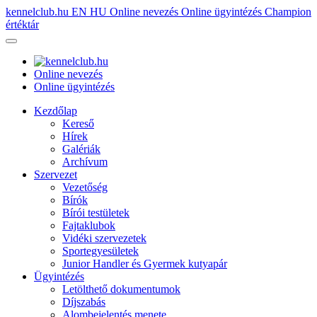
kennelclub.hu
EN
HU
Online nevezés
Online ügyintézés
Champion
értéktár
Online nevezés
Online ügyintézés
Kezdőlap
Kereső
Hírek
Galériák
Archívum
Szervezet
Vezetőség
Bírók
Bírói testületek
Fajtaklubok
Vidéki szervezetek
Sportegyesületek
Junior Handler és Gyermek kutyapár
Ügyintézés
Letölthető dokumentumok
Díjszabás
Alombejelentés menete