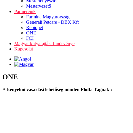
Mestertenyésztő
Mestervezető
Partnereink
Farmina Magyarország
Generali Petcare - DBX Kft
Rebiopet
ONE
FCI
Magyar kutyafajták Tanösvénye
Kapcsolat
ONE
A
kényelmi vásárlási lehetőség minden Flotta Tagnak :