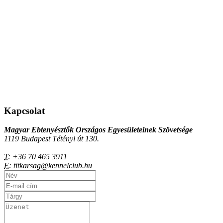
Kapcsolat
Magyar Ebtenyésztők Országos Egyesületeinek Szövetsége
1119 Budapest Tétényi út 130.
T:
+36 70 465 3911
E:
titkarsag@kennelclub.hu