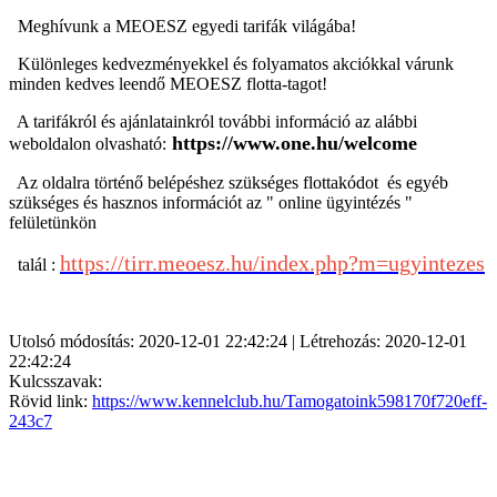
Meghívunk a
MEOESZ egyedi tarifák világába!
Különleges kedvezményekkel és folyamatos akciókkal várunk
minden kedves leendő MEOESZ flotta-tagot!
A tarifákról és ajánlatainkról további információ az alábbi
https://www.one.hu/welcome
weboldalon olvasható:
Az oldalra történő belépéshez szükséges
flottakódot és egyéb
szükséges és hasznos információt az " online ügyintézés "
felületünkön
https://tirr.meoesz.hu/index.php?m=ugyintezes
talál :
Utolsó módosítás: 2020-12-01 22:42:24 | Létrehozás: 2020-12-01
22:42:24
Kulcsszavak:
Rövid link:
https://www.kennelclub.hu/Tamogatoink598170f720eff-
243c7