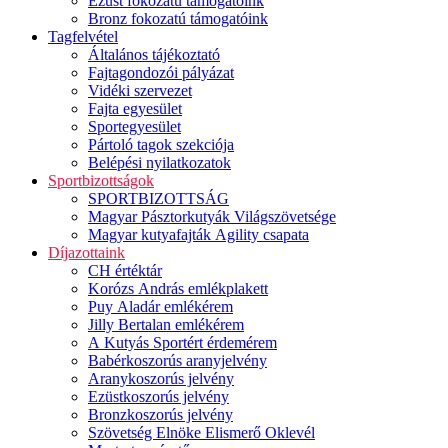
Ezüst fokozatú támogatóink
Bronz fokozatú támogatóink
Tagfelvétel
Általános tájékoztató
Fajtagondozói pályázat
Vidéki szervezet
Fajta egyesület
Sportegyesület
Pártoló tagok szekciója
Belépési nyilatkozatok
Sportbizottságok
SPORTBIZOTTSÁG
Magyar Pásztorkutyák Világszövetsége
Magyar kutyafajták Agility csapata
Díjazottaink
CH értéktár
Korózs András emlékplakett
Puy Aladár emlékérem
Jilly Bertalan emlékérem
A Kutyás Sportért érdemérem
Babérkoszorús aranyjelvény
Aranykoszorús jelvény
Ezüstkoszorús jelvény
Bronzkoszorús jelvény
Szövetség Elnöke Elismerő Oklevél