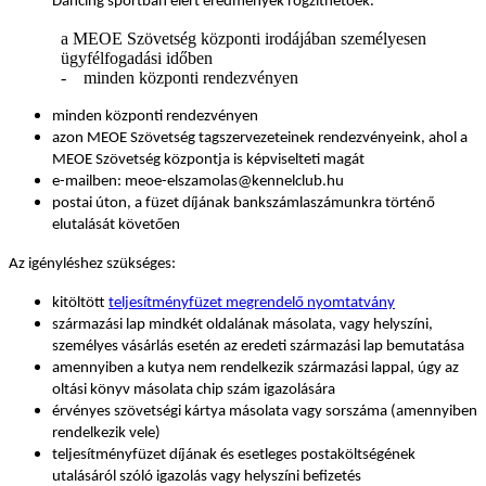
Dancing sportban elért eredmények rögzíthetőek.
a MEOE Szövetség központi irodájában személyesen
ügyfélfogadási időben
- minden központi rendezvényen
minden központi rendezvényen
azon MEOE Szövetség tagszervezeteinek rendezvényeink, ahol a
MEOE Szövetség központja is képviselteti magát
e-mailben: meoe-elszamolas@kennelclub.hu
postai úton, a füzet díjának bankszámlaszámunkra történő
elutalását követően
Az igényléshez szükséges:
kitöltött
teljesítményfüzet megrendelő nyomtatvány
származási lap mindkét oldalának másolata, vagy helyszíni,
személyes vásárlás esetén az eredeti származási lap bemutatása
amennyiben a kutya nem rendelkezik származási lappal, úgy az
oltási könyv másolata chip szám igazolására
érvényes szövetségi kártya másolata vagy sorszáma (amennyiben
rendelkezik vele)
teljesítményfüzet díjának és esetleges postaköltségének
utalásáról szóló igazolás vagy helyszíni befizetés