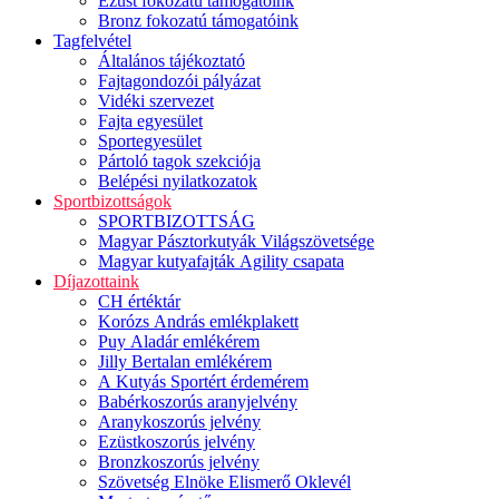
Ezüst fokozatú támogatóink
Bronz fokozatú támogatóink
Tagfelvétel
Általános tájékoztató
Fajtagondozói pályázat
Vidéki szervezet
Fajta egyesület
Sportegyesület
Pártoló tagok szekciója
Belépési nyilatkozatok
Sportbizottságok
SPORTBIZOTTSÁG
Magyar Pásztorkutyák Világszövetsége
Magyar kutyafajták Agility csapata
Díjazottaink
CH értéktár
Korózs András emlékplakett
Puy Aladár emlékérem
Jilly Bertalan emlékérem
A Kutyás Sportért érdemérem
Babérkoszorús aranyjelvény
Aranykoszorús jelvény
Ezüstkoszorús jelvény
Bronzkoszorús jelvény
Szövetség Elnöke Elismerő Oklevél