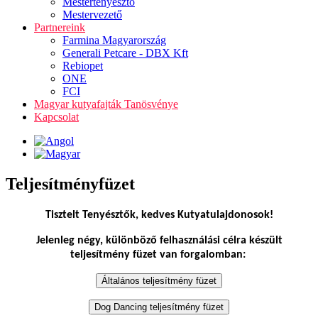
Mestertenyésztő
Mestervezető
Partnereink
Farmina Magyarország
Generali Petcare - DBX Kft
Rebiopet
ONE
FCI
Magyar kutyafajták Tanösvénye
Kapcsolat
Teljesítményfüzet
Tisztelt Tenyésztők, kedves Kutyatulajdonosok!
Jelenleg négy, különböző felhasználási célra készült
teljesítmény füzet van forgalomban: