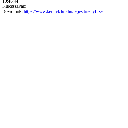
10:46:44
Kulcsszavak:
Rövid link:
https://www.kennelclub.hu/teljesitmenyfuzet