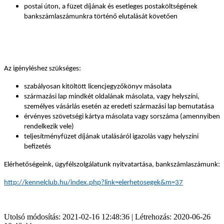
postai úton, a füzet díjának
és esetleges postaköltségének
bankszámlaszámunkra történő elutalását követően
Az igényléshez szükséges:
szabályosan kitöltött licencjegyzőkönyv másolata
származási lap mindkét oldalának másolata, vagy helyszíni,
személyes vásárlás esetén az eredeti származási lap bemutatása
érvényes szövetségi kártya másolata vagy sorszáma (amennyiben
rendelkezik vele)
teljesítményfüzet díjának utalásáról igazolás vagy helyszíni
befizetés
Elérhetőségeink, ügyfélszolgálatunk nyitvatartása, bankszámlaszámunk:
http://kennelclub.hu/index.php?link=elerhetosegek&m=37
Utolsó módosítás: 2021-02-16 12:48:36 | Létrehozás: 2020-06-26