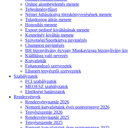
Online alombejelentés menete
Teljesítményfűzet
Német Juhászkutya törzskönyvezésének menete
Tulajdonjog átírás menete
Honosítás menete
Export pedigré kiváltásának menete
Kennelnév kiváltás menete
Szövetségi/Sportkártya ügyintézés
Champion ügyintézés
BH bizonyítvány és/vagy Munkavizsga bizonyítvány kiv
Kiállításra való nevezés
Kutyafajták
Fajtagondozó szervezetek
Elismert tenyésztői szervezetek
Szabályzatok
FCI szabályzatok
MEOESZ szabályzatok
Elnökségi határozatok
Rendezvények
Rendezvénynaptár 2026
Nemzeti kutyafajtaink éves pontversenye 2026
Tenyészszemle 2026
Rendezvénynaptár 2025
Tenyészszemle 2025
Nemzeti kutyafajtaink éves pontversenye 2025