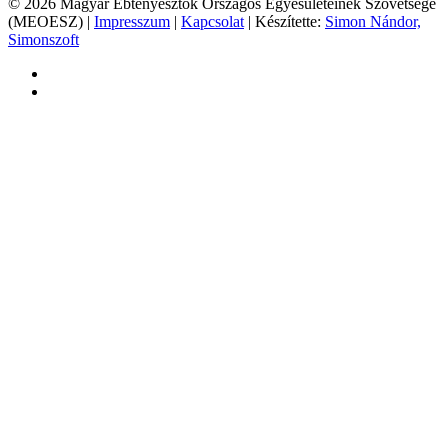
© 2026 Magyar Ebtenyésztők Országos Egyesületeinek Szövetsége
(MEOESZ) |
Impresszum
|
Kapcsolat
| Készítette:
Simon Nándor,
Simonszoft