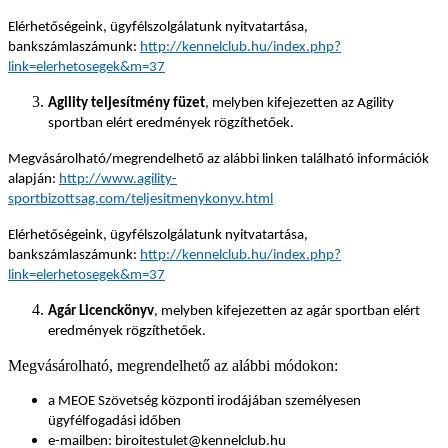
Elérhetőségeink, ügyfélszolgálatunk nyitvatartása,
bankszámlaszámunk:
http://kennelclub.hu/index.php?
link=elerhetosegek&m=37
Agility teljesítmény füzet
, melyben kifejezetten az Agility
sportban elért eredmények rögzíthetőek.
Megvásárolható/megrendelhető az alábbi linken található információk
alapján:
http://www.agility-
sportbizottsag.com/teljesitmenykonyv.html
Elérhetőségeink, ügyfélszolgálatunk nyitvatartása,
bankszámlaszámunk:
http://kennelclub.hu/index.php?
link=elerhetosegek&m=37
Agár Licenckönyv
, melyben kifejezetten az agár sportban elért
eredmények rögzíthetőek.
Megvásárolható, megrendelhető az alábbi módokon:
a MEOE Szövetség központi irodájában személyesen
ügyfélfogadási időben
e-mailben: biroitestulet@kennelclub.hu