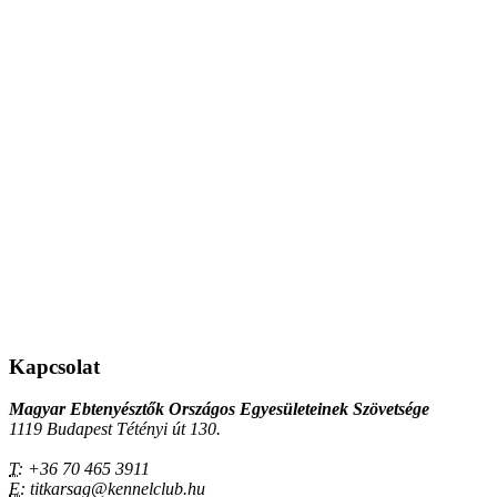
Kapcsolat
Magyar Ebtenyésztők Országos Egyesületeinek Szövetsége
1119 Budapest Tétényi út 130.
T:
+36 70 465 3911
E:
titkarsag@kennelclub.hu