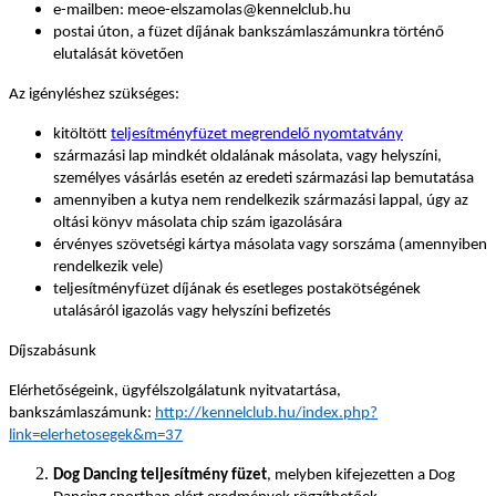
e-mailben: meoe-elszamolas@kennelclub.hu
postai úton, a füzet díjának bankszámlaszámunkra történő
elutalását követően
Az igényléshez szükséges:
kitöltött
teljesítményfüzet megrendelő nyomtatvány
származási lap mindkét oldalának másolata, vagy helyszíni,
személyes vásárlás esetén az eredeti származási lap bemutatása
amennyiben a kutya nem rendelkezik származási lappal, úgy az
oltási könyv másolata chip szám igazolására
érvényes szövetségi kártya másolata vagy sorszáma (amennyiben
rendelkezik vele)
teljesítményfüzet díjának és esetleges postakötségének
utalásáról igazolás vagy helyszíni befizetés
Díjszabásunk
Elérhetőségeink, ügyfélszolgálatunk nyitvatartása,
bankszámlaszámunk:
http://kennelclub.hu/index.php?
link=elerhetosegek&m=37
Dog Dancing teljesítmény füzet
, melyben kifejezetten a Dog