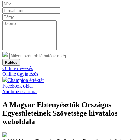
Küldés
Online nevezés
Online ügyintézés
Champion értéktár
Facebook oldal
Youtube csatorna
A Magyar Ebtenyésztők Országos
Egyesületeinek Szövetsége hivatalos
weboldala