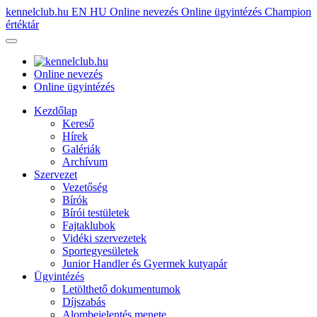
kennelclub.hu
EN
HU
Online nevezés
Online ügyintézés
Champion
értéktár
Online nevezés
Online ügyintézés
Kezdőlap
Kereső
Hírek
Galériák
Archívum
Szervezet
Vezetőség
Bírók
Bírói testületek
Fajtaklubok
Vidéki szervezetek
Sportegyesületek
Junior Handler és Gyermek kutyapár
Ügyintézés
Letölthető dokumentumok
Díjszabás
Alombejelentés menete