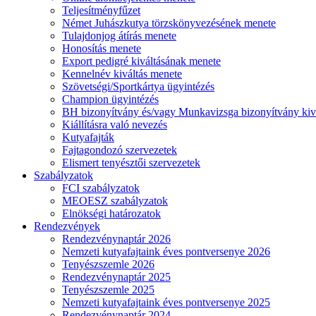
Teljesítményfűzet
Német Juhászkutya törzskönyvezésének menete
Tulajdonjog átírás menete
Honosítás menete
Export pedigré kiváltásának menete
Kennelnév kiváltás menete
Szövetségi/Sportkártya ügyintézés
Champion ügyintézés
BH bizonyítvány és/vagy Munkavizsga bizonyítvány kiv
Kiállításra való nevezés
Kutyafajták
Fajtagondozó szervezetek
Elismert tenyésztői szervezetek
Szabályzatok
FCI szabályzatok
MEOESZ szabályzatok
Elnökségi határozatok
Rendezvények
Rendezvénynaptár 2026
Nemzeti kutyafajtaink éves pontversenye 2026
Tenyészszemle 2026
Rendezvénynaptár 2025
Tenyészszemle 2025
Nemzeti kutyafajtaink éves pontversenye 2025
Rendezvénynaptár 2024