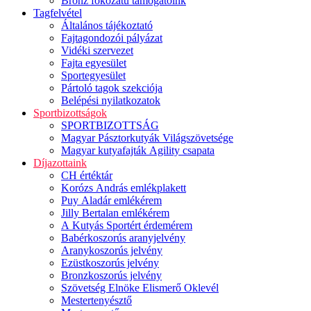
Bronz fokozatú támogatóink
Tagfelvétel
Általános tájékoztató
Fajtagondozói pályázat
Vidéki szervezet
Fajta egyesület
Sportegyesület
Pártoló tagok szekciója
Belépési nyilatkozatok
Sportbizottságok
SPORTBIZOTTSÁG
Magyar Pásztorkutyák Világszövetsége
Magyar kutyafajták Agility csapata
Díjazottaink
CH értéktár
Korózs András emlékplakett
Puy Aladár emlékérem
Jilly Bertalan emlékérem
A Kutyás Sportért érdemérem
Babérkoszorús aranyjelvény
Aranykoszorús jelvény
Ezüstkoszorús jelvény
Bronzkoszorús jelvény
Szövetség Elnöke Elismerő Oklevél
Mestertenyésztő