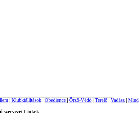
llem
|
Klubkiállítások
|
Obedience
|
Őrző-Védő
|
Terelő
|
Vadász
|
Mind
ő szervezet
Linkek