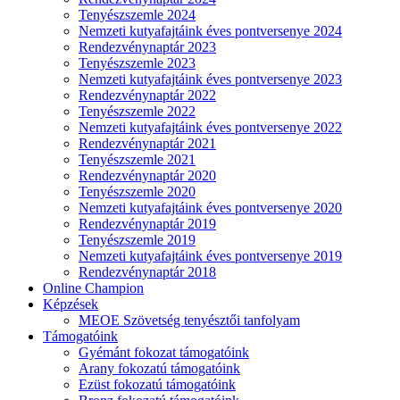
Tenyészszemle 2024
Nemzeti kutyafajtáink éves pontversenye 2024
Rendezvénynaptár 2023
Tenyészszemle 2023
Nemzeti kutyafajtáink éves pontversenye 2023
Rendezvénynaptár 2022
Tenyészszemle 2022
Nemzeti kutyafajtáink éves pontversenye 2022
Rendezvénynaptár 2021
Tenyészszemle 2021
Rendezvénynaptár 2020
Tenyészszemle 2020
Nemzeti kutyafajtáink éves pontversenye 2020
Rendezvénynaptár 2019
Tenyészszemle 2019
Nemzeti kutyafajtáink éves pontversenye 2019
Rendezvénynaptár 2018
Online Champion
Képzések
MEOE Szövetség tenyésztői tanfolyam
Támogatóink
Gyémánt fokozat támogatóink
Arany fokozatú támogatóink
Ezüst fokozatú támogatóink