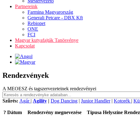
Mestervezető
Partnereink
Farmina Magyarország
Generali Petcare - DBX Kft
Rebiopet
ONE
FCI
Magyar kutyafajták Tanösvénye
Kapcsolat
Rendezvények
A MEOESZ és tagszervezeteinek rendezvényei
Szűrés:
Agár
|
Agility
|
Dog Dancing
|
Junior Handler
|
Kotorék
|
Kü
?
Dátum
Rendezvény megnevezése
Típusa
Helyszíne
Rendez