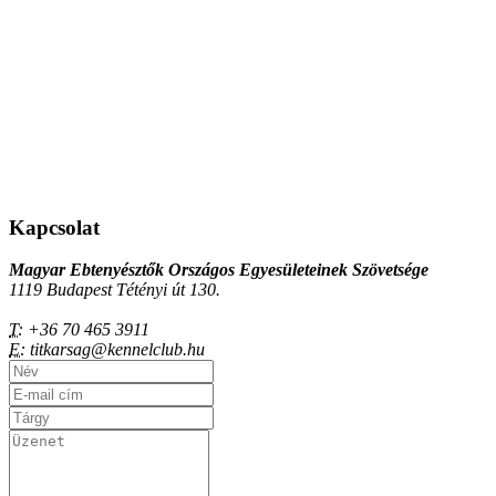
Kapcsolat
Magyar Ebtenyésztők Országos Egyesületeinek Szövetsége
1119 Budapest Tétényi út 130.
T:
+36 70 465 3911
E:
titkarsag@kennelclub.hu