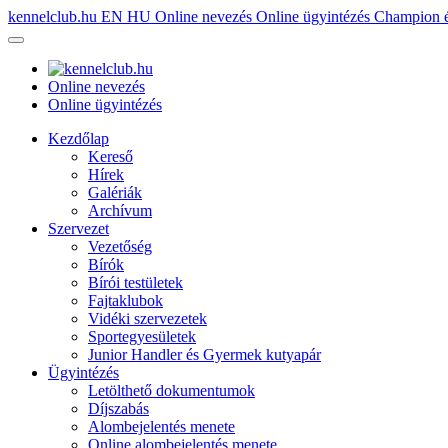
kennelclub.hu
EN
HU
Online nevezés
Online ügyintézés
Champion é
Online nevezés
Online ügyintézés
Kezdőlap
Kereső
Hírek
Galériák
Archívum
Szervezet
Vezetőség
Bírók
Bírói testületek
Fajtaklubok
Vidéki szervezetek
Sportegyesületek
Junior Handler és Gyermek kutyapár
Ügyintézés
Letölthető dokumentumok
Díjszabás
Alombejelentés menete
Online alombejelentés menete