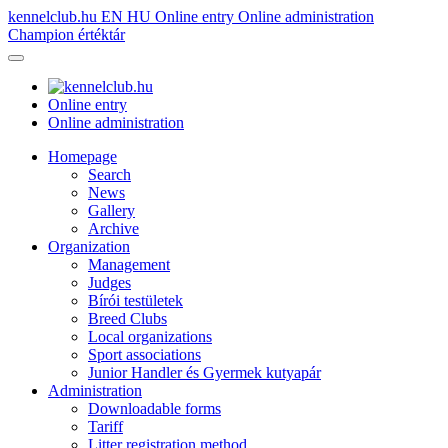
kennelclub.hu
EN
HU
Online entry
Online administration
Champion értéktár
Online entry
Online administration
Homepage
Search
News
Gallery
Archive
Organization
Management
Judges
Bírói testületek
Breed Clubs
Local organizations
Sport associations
Junior Handler és Gyermek kutyapár
Administration
Downloadable forms
Tariff
Litter registration method