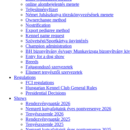
online alombejelentés menete
Teljesítményfüzet
Német Juhászkutya törzskönyvezésének menete
Ownerchange method
Nostrification
Export pedigree method
Kennel name request
Szövetségi/Sportkártya ügyintézés
Champion administration
BH bizonyítvány és/vagy Munkavizsga bizonyítvány kiv
Entry for a dog show
Breeds
Fajtagondozó szervezetek
Elismert tenyésztői szervezetek
Regulations
FCI regulations
Hungarian Kennel Club General Rules
Presidential Decisions
Shows
Rendezvénynaptár 2026
Nemzeti kutyafajtaink éves pontversenye 2026
Tenyészszemle 2026
Rendezvénynaptár 2025
Tenyészszemle 2025
Nemzeti kutyafajtaink éves pontversenye 2025