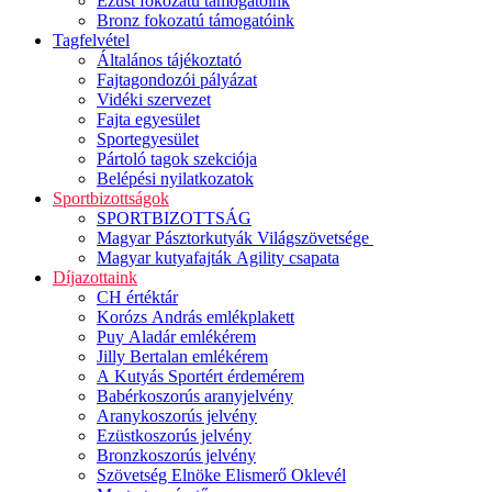
Ezüst fokozatú támogatóink
Bronz fokozatú támogatóink
Tagfelvétel
Általános tájékoztató
Fajtagondozói pályázat
Vidéki szervezet
Fajta egyesület
Sportegyesület
Pártoló tagok szekciója
Belépési nyilatkozatok
Sportbizottságok
SPORTBIZOTTSÁG
Magyar Pásztorkutyák Világszövetsége
Magyar kutyafajták Agility csapata
Díjazottaink
CH értéktár
Korózs András emlékplakett
Puy Aladár emlékérem
Jilly Bertalan emlékérem
A Kutyás Sportért érdemérem
Babérkoszorús aranyjelvény
Aranykoszorús jelvény
Ezüstkoszorús jelvény
Bronzkoszorús jelvény
Szövetség Elnöke Elismerő Oklevél