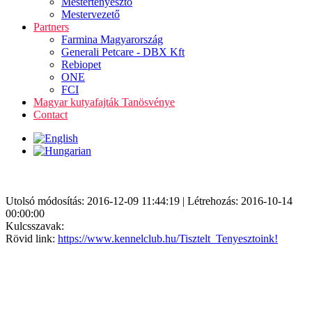
Mestertenyésztő
Mestervezető
Partners
Farmina Magyarország
Generali Petcare - DBX Kft
Rebiopet
ONE
FCI
Magyar kutyafajták Tanösvénye
Contact
Utolsó módosítás: 2016-12-09 11:44:19 | Létrehozás: 2016-10-14
00:00:00
Kulcsszavak:
Rövid link:
https://www.kennelclub.hu/Tisztelt_Tenyesztoink!