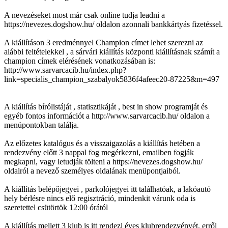
A nevezéseket most már csak online tudja leadni a
https://nevezes.dogshow.hu/ oldalon azonnali bankkártyás fizetéssel.
A kiállításon 3 eredménnyel Champion címet lehet szerezni az
alábbi feltételekkel , a sárvári kiállítás központi kiállításnak számít a
champion címek elérésének vonatkozásában is:
http://www.sarvarcacib.hu/index.php?
link=specialis_champion_szabalyok5836f4afeec20-87225&m=497
A kiállítás bírólistáját , statisztikáját , best in show programját és
egyéb fontos információt a http://www.sarvarcacib.hu/ oldalon a
menüpontokban találja.
Az előzetes katalógus és a visszaigazolás a kiállítás hetében a
rendezvény előtt 3 nappal fog megérkezni, emailben fogják
megkapni, vagy letudják tölteni a https://nevezes.dogshow.hu/
oldalról a nevező személyes oldalának menüpontjaiból.
A kiállítás belépőjegyei , parkolójegyei itt találhatóak, a lakóautó
hely bérlésre nincs elő regisztráció, mindenkit várunk oda is
szeretettel csütörtök 12:00 órától
A kiállítás mellett 3 klub is itt rendezi éves klubrendezvényét, erről