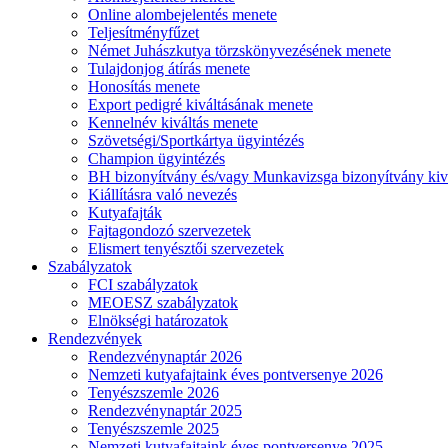
Online alombejelentés menete
Teljesítményfűzet
Német Juhászkutya törzskönyvezésének menete
Tulajdonjog átírás menete
Honosítás menete
Export pedigré kiváltásának menete
Kennelnév kiváltás menete
Szövetségi/Sportkártya ügyintézés
Champion ügyintézés
BH bizonyítvány és/vagy Munkavizsga bizonyítvány kiv
Kiállításra való nevezés
Kutyafajták
Fajtagondozó szervezetek
Elismert tenyésztői szervezetek
Szabályzatok
FCI szabályzatok
MEOESZ szabályzatok
Elnökségi határozatok
Rendezvények
Rendezvénynaptár 2026
Nemzeti kutyafajtaink éves pontversenye 2026
Tenyészszemle 2026
Rendezvénynaptár 2025
Tenyészszemle 2025
Nemzeti kutyafajtaink éves pontversenye 2025