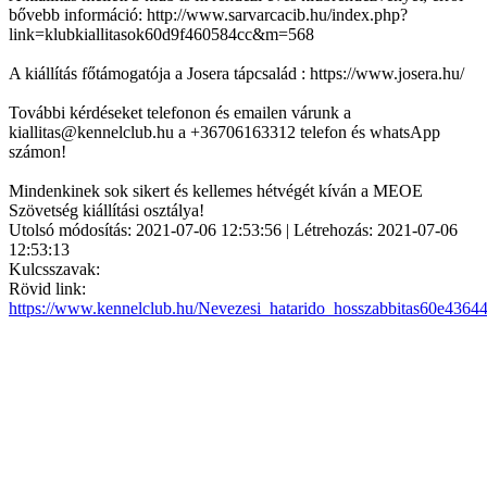
bővebb információ: http://www.sarvarcacib.hu/index.php?
link=klubkiallitasok60d9f460584cc&m=568
A kiállítás főtámogatója a Josera tápcsalád : https://www.josera.hu/
További kérdéseket telefonon és emailen várunk a
kiallitas@kennelclub.hu a +36706163312 telefon és whatsApp
számon!
Mindenkinek sok sikert és kellemes hétvégét kíván a MEOE
Szövetség kiállítási osztálya!
Utolsó módosítás: 2021-07-06 12:53:56 | Létrehozás: 2021-07-06
12:53:13
Kulcsszavak:
Rövid link:
https://www.kennelclub.hu/Nevezesi_hatarido_hosszabbitas60e43644