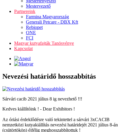
Mestertenyésztő
Mestervezető
Partnereink
Farmina Magyarország
Generali Petcare - DBX Kft
Rebiopet
ONE
FCI
Magyar kutyafajták Tanösvénye
Kapcsolat
Nevezési határidő hosszabbítás
Sárvári cacib 2021 július 8 ig nevezhető !!!
Kedves kiállítóink ! - Dear Exhibitors !
Az óriási érdeklődésre való tekintettel a sárvári 3xCACIB
nemzetközi kutyakiállítás nevezési határidejét 2021 július 8-án
(csütörtökön) éjfélig meghosszabbítottuk !