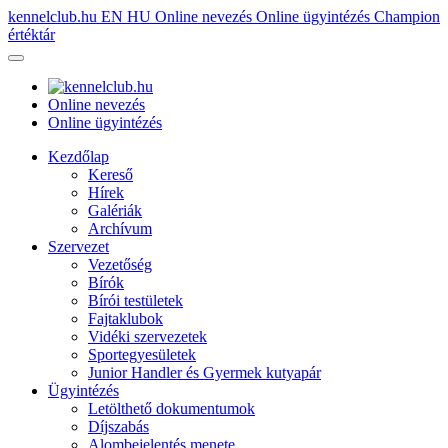
kennelclub.hu
EN
HU
Online nevezés
Online ügyintézés
Champion
értéktár
Online nevezés
Online ügyintézés
Kezdőlap
Kereső
Hírek
Galériák
Archívum
Szervezet
Vezetőség
Bírók
Bírói testületek
Fajtaklubok
Vidéki szervezetek
Sportegyesületek
Junior Handler és Gyermek kutyapár
Ügyintézés
Letölthető dokumentumok
Díjszabás
Alombejelentés menete