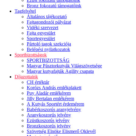
Ezüst fokozatú támogatóink
Bronz fokozatú támogatóink
Tagfelvétel
Általános tájékoztató
Fajtagondozói pályázat
Vidéki szervezet
Fajta egyesület
Sportegyesület
Pártoló tagok szekciója
Belépési nyilatkozatok
Sportbizottságok
SPORTBIZOTTSÁG
Magyar Pásztorkutyák Világszövetsége
Magyar kutyafajták Agility csapata
Díjazottaink
CH értéktár
Korózs András emlékplakett
Puy Aladár emlékérem
Jilly Bertalan emlékérem
A Kutyás Sportért érdemérem
Babérkoszorús aranyjelvény
Aranykoszorús jelvény
Ezüstkoszorús jelvény
Bronzkoszorús jelvény
Szövetség Elnöke Elismerő Oklevél