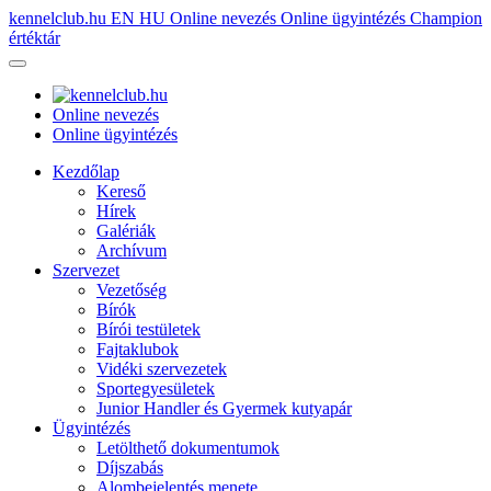
kennelclub.hu
EN
HU
Online nevezés
Online ügyintézés
Champion
értéktár
Online nevezés
Online ügyintézés
Kezdőlap
Kereső
Hírek
Galériák
Archívum
Szervezet
Vezetőség
Bírók
Bírói testületek
Fajtaklubok
Vidéki szervezetek
Sportegyesületek
Junior Handler és Gyermek kutyapár
Ügyintézés
Letölthető dokumentumok
Díjszabás
Alombejelentés menete