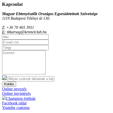
Kapcsolat
Magyar Ebtenyésztők Országos Egyesületeinek Szövetsége
1119 Budapest Tétényi út 130.
T:
+36 70 465 3911
E:
titkarsag@kennelclub.hu
Küldés
Online nevezés
Online ügyintézés
Champion értéktár
Facebook oldal
Youtube csatorna