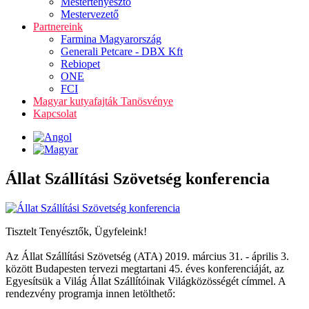
Mestertenyésztő
Mestervezető
Partnereink
Farmina Magyarország
Generali Petcare - DBX Kft
Rebiopet
ONE
FCI
Magyar kutyafajták Tanösvénye
Kapcsolat
Állat Szállítási Szövetség konferencia
Tisztelt Tenyésztők, Ügyfeleink!
Az Állat Szállítási Szövetség (ATA) 2019. március 31. - április 3.
között Budapesten tervezi megtartani 45. éves konferenciáját, az
Egyesítsük a Világ Állat Szállítóinak Világközösségét címmel. A
rendezvény programja innen letölthető: