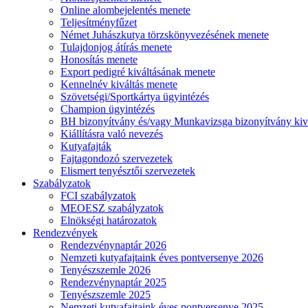
Online alombejelentés menete
Teljesítményfűzet
Német Juhászkutya törzskönyvezésének menete
Tulajdonjog átírás menete
Honosítás menete
Export pedigré kiváltásának menete
Kennelnév kiváltás menete
Szövetségi/Sportkártya ügyintézés
Champion ügyintézés
BH bizonyítvány és/vagy Munkavizsga bizonyítvány kiv
Kiállításra való nevezés
Kutyafajták
Fajtagondozó szervezetek
Elismert tenyésztői szervezetek
Szabályzatok
FCI szabályzatok
MEOESZ szabályzatok
Elnökségi határozatok
Rendezvények
Rendezvénynaptár 2026
Nemzeti kutyafajtaink éves pontversenye 2026
Tenyészszemle 2026
Rendezvénynaptár 2025
Tenyészszemle 2025
Nemzeti kutyafajtaink éves pontversenye 2025