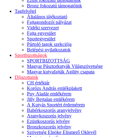
Ezüst fokozatú támogatóink
Bronz fokozatú támogatóink
Tagfelvétel
Általános tájékoztató
Fajtagondozói pályázat
Vidéki szervezet
Fajta egyesület
Sportegyesület
Pártoló tagok szekciója
Belépési nyilatkozatok
Sportbizottságok
SPORTBIZOTTSÁG
Magyar Pásztorkutyák Világszövetsége
Magyar kutyafajták Agility csapata
Díjazottaink
CH értéktár
Korózs András emlékplakett
Puy Aladár emlékérem
Jilly Bertalan emlékérem
A Kutyás Sportért érdemérem
Babérkoszorús aranyjelvény
Aranykoszorús jelvény
Ezüstkoszorús jelvény
Bronzkoszorús jelvény
Szövetség Elnöke Elismerő Oklevél