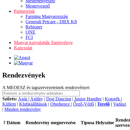
Mestertenyésztő
Mestervezető
Partnereink
Farmina Magyarország
Generali Petcare - DBX Kft
Rebiopet
ONE
FCI
Magyar kutyafajták Tanösvénye
Kapcsolat
Rendezvények
A MEOESZ és tagszervezeteinek rendezvényei
Szűrés:
Agár
|
Agility
|
Dog Dancing
|
Junior Handler
|
Kotorék
|
Küllem
|
Klubkiállítások
|
Obedience
|
Őrző-Védő
|
Terelő
|
Vadász
|
Minden rendezvény
Rende
?
Dátum
Rendezvény megnevezése
Típusa
Helyszíne
szervez