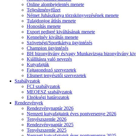
Online alombejelentés menete
Teljesítményfűzet
Német Juhászkutya törzskönyvezésének menete
Tulajdonjog átírás menete
Honosítás menete
Export pedigré kiváltásának menete
Kennelnév kiváltás menete
Szövetségi/Sportkártya ügyintézés
Champion ügyintézés
BH bizonyítvány és/vagy Munkavizsga bizonyítvány kiv
Kiállításra való nevezés
Kutyafajták
Fajtagondozó szervezetek
Elismert tenyésztői szervezetek
Szabályzatok
FCI szabályzatok
MEOESZ szabályzatok
Elnökségi határozatok
Rendezvények
Rendezvénynaptár 2026
Nemzeti kutyafajtaink éves pontversenye 2026
Tenyészszemle 2026
Rendezvénynaptár 2025
Tenyészszemle 2025
Nemzeti kutyafajtaink éves pontversenye 2025