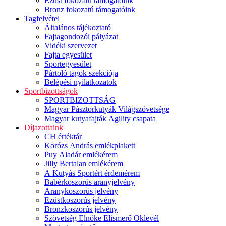
Ezüst fokozatú támogatóink
Bronz fokozatú támogatóink
Tagfelvétel
Általános tájékoztató
Fajtagondozói pályázat
Vidéki szervezet
Fajta egyesület
Sportegyesület
Pártoló tagok szekciója
Belépési nyilatkozatok
Sportbizottságok
SPORTBIZOTTSÁG
Magyar Pásztorkutyák Világszövetsége
Magyar kutyafajták Agility csapata
Díjazottaink
CH értéktár
Korózs András emlékplakett
Puy Aladár emlékérem
Jilly Bertalan emlékérem
A Kutyás Sportért érdemérem
Babérkoszorús aranyjelvény
Aranykoszorús jelvény
Ezüstkoszorús jelvény
Bronzkoszorús jelvény
Szövetség Elnöke Elismerő Oklevél