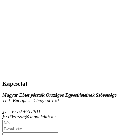
Kapcsolat
Magyar Ebtenyésztők Országos Egyesületeinek Szövetsége
1119 Budapest Tétényi út 130.
T:
+36 70 465 3911
E:
titkarsag@kennelclub.hu