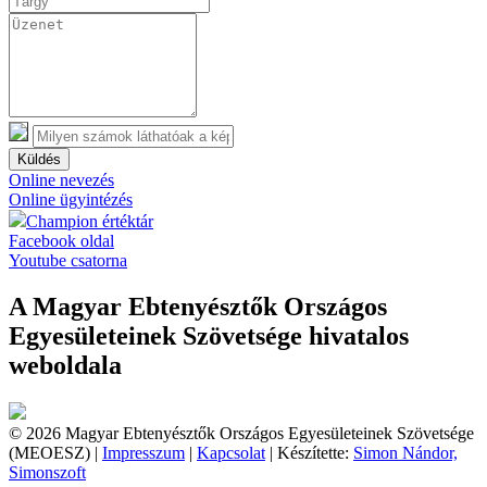
Küldés
Online nevezés
Online ügyintézés
Champion értéktár
Facebook oldal
Youtube csatorna
A Magyar Ebtenyésztők Országos
Egyesületeinek Szövetsége hivatalos
weboldala
© 2026 Magyar Ebtenyésztők Országos Egyesületeinek Szövetsége
(MEOESZ) |
Impresszum
|
Kapcsolat
| Készítette:
Simon Nándor,
Simonszoft