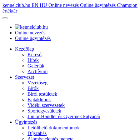
kennelclub.hu
EN
HU
Online nevezés
Online ügyintézés
Champion
értéktár
Online nevezés
Online ügyintézés
Kezdőlap
Kereső
Hírek
Galériák
Archívum
Szervezet
Vezetőség
Bírók
Bírói testületek
Fajtaklubok
Vidéki szervezetek
Sportegyesületek
Junior Handler és Gyermek kutyapár
Ügyintézés
Letölthető dokumentumok
Díjszabás
Alombejelentés menete