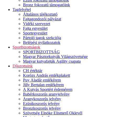
Ezüst fokozatú támogatóink
Bronz fokozatú támogatóink
Tagfelvétel
Általános tájékoztató
Fajtagondozói pályázat
Vidéki szervezet
Fajta egyesület
Sportegyesület
Pártoló tagok szekciója
Belépési nyilatkozatok
Sportbizottságok
SPORTBIZOTTSÁG
Magyar Pásztorkutyák Világszövetsége
Magyar kutyafajták Agility csapata
Díjazottaink
CH értéktár
Korózs András emlékplakett
Puy Aladár emlékérem
Jilly Bertalan emlékérem
A Kutyás Sportért érdemérem
Babérkoszorús aranyjelvény
Aranykoszorús jelvény
Ezüstkoszorús jelvény
Bronzkoszorús jelvény
Szövetség Elnöke Elismerő Oklevél