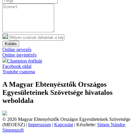
Küldés
Online nevezés
Online ügyintézés
Champion értéktár
Facebook oldal
Youtube csatorna
A Magyar Ebtenyésztők Országos
Egyesületeinek Szövetsége hivatalos
weboldala
© 2026 Magyar Ebtenyésztők Országos Egyesületeinek Szövetsége
(MEOESZ) |
Impresszum
|
Kapcsolat
| Készítette:
Simon Nándor,
Simonszoft