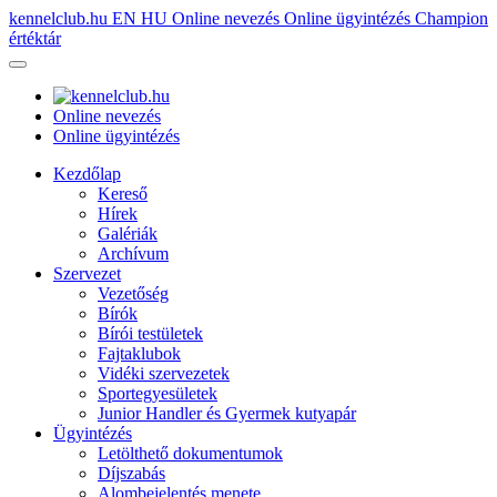
kennelclub.hu
EN
HU
Online nevezés
Online ügyintézés
Champion
értéktár
Online nevezés
Online ügyintézés
Kezdőlap
Kereső
Hírek
Galériák
Archívum
Szervezet
Vezetőség
Bírók
Bírói testületek
Fajtaklubok
Vidéki szervezetek
Sportegyesületek
Junior Handler és Gyermek kutyapár
Ügyintézés
Letölthető dokumentumok
Díjszabás
Alombejelentés menete