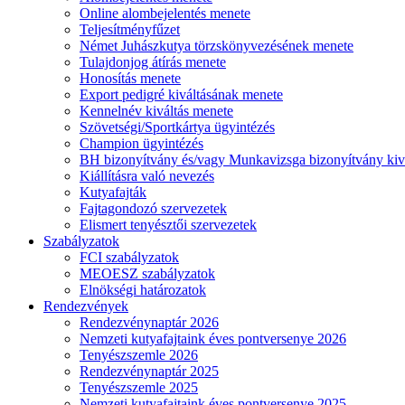
Online alombejelentés menete
Teljesítményfűzet
Német Juhászkutya törzskönyvezésének menete
Tulajdonjog átírás menete
Honosítás menete
Export pedigré kiváltásának menete
Kennelnév kiváltás menete
Szövetségi/Sportkártya ügyintézés
Champion ügyintézés
BH bizonyítvány és/vagy Munkavizsga bizonyítvány kiv
Kiállításra való nevezés
Kutyafajták
Fajtagondozó szervezetek
Elismert tenyésztői szervezetek
Szabályzatok
FCI szabályzatok
MEOESZ szabályzatok
Elnökségi határozatok
Rendezvények
Rendezvénynaptár 2026
Nemzeti kutyafajtaink éves pontversenye 2026
Tenyészszemle 2026
Rendezvénynaptár 2025
Tenyészszemle 2025
Nemzeti kutyafajtaink éves pontversenye 2025