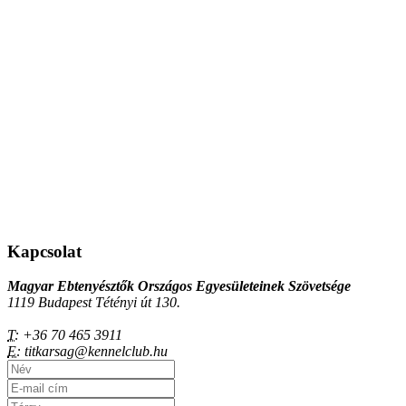
Kapcsolat
Magyar Ebtenyésztők Országos Egyesületeinek Szövetsége
1119 Budapest Tétényi út 130.
T:
+36 70 465 3911
E:
titkarsag@kennelclub.hu