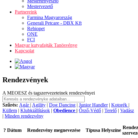
Mestertenyésztő
Mestervezető
Partnereink
Farmina Magyarország
Generali Petcare - DBX Kft
Rebiopet
ONE
FCI
Magyar kutyafajták Tanösvénye
Kapcsolat
Rendezvények
A MEOESZ és tagszervezeteinek rendezvényei
Szűrés:
Agár
|
Agility
|
Dog Dancing
|
Junior Handler
|
Kotorék
|
Küllem
|
Klubkiállítások
|
Obedience
|
Őrző-Védő
|
Terelő
|
Vadász
|
Minden rendezvény
Rende
?
Dátum
Rendezvény megnevezése
Típusa
Helyszíne
szervez