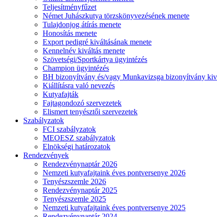
Teljesítményfűzet
Német Juhászkutya törzskönyvezésének menete
Tulajdonjog átírás menete
Honosítás menete
Export pedigré kiváltásának menete
Kennelnév kiváltás menete
Szövetségi/Sportkártya ügyintézés
Champion ügyintézés
BH bizonyítvány és/vagy Munkavizsga bizonyítvány kiv
Kiállításra való nevezés
Kutyafajták
Fajtagondozó szervezetek
Elismert tenyésztői szervezetek
Szabályzatok
FCI szabályzatok
MEOESZ szabályzatok
Elnökségi határozatok
Rendezvények
Rendezvénynaptár 2026
Nemzeti kutyafajtaink éves pontversenye 2026
Tenyészszemle 2026
Rendezvénynaptár 2025
Tenyészszemle 2025
Nemzeti kutyafajtaink éves pontversenye 2025
Rendezvénynaptár 2024