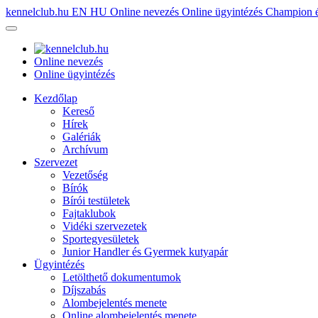
kennelclub.hu
EN
HU
Online nevezés
Online ügyintézés
Champion é
Online nevezés
Online ügyintézés
Kezdőlap
Kereső
Hírek
Galériák
Archívum
Szervezet
Vezetőség
Bírók
Bírói testületek
Fajtaklubok
Vidéki szervezetek
Sportegyesületek
Junior Handler és Gyermek kutyapár
Ügyintézés
Letölthető dokumentumok
Díjszabás
Alombejelentés menete
Online alombejelentés menete