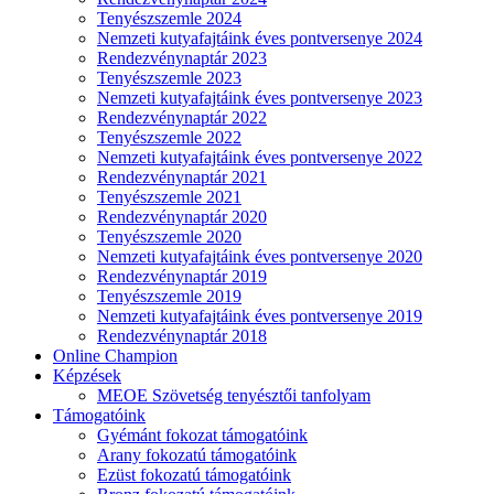
Tenyészszemle 2024
Nemzeti kutyafajtáink éves pontversenye 2024
Rendezvénynaptár 2023
Tenyészszemle 2023
Nemzeti kutyafajtáink éves pontversenye 2023
Rendezvénynaptár 2022
Tenyészszemle 2022
Nemzeti kutyafajtáink éves pontversenye 2022
Rendezvénynaptár 2021
Tenyészszemle 2021
Rendezvénynaptár 2020
Tenyészszemle 2020
Nemzeti kutyafajtáink éves pontversenye 2020
Rendezvénynaptár 2019
Tenyészszemle 2019
Nemzeti kutyafajtáink éves pontversenye 2019
Rendezvénynaptár 2018
Online Champion
Képzések
MEOE Szövetség tenyésztői tanfolyam
Támogatóink
Gyémánt fokozat támogatóink
Arany fokozatú támogatóink
Ezüst fokozatú támogatóink