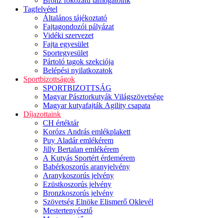
Bronz fokozatú támogatóink
Tagfelvétel
Általános tájékoztató
Fajtagondozói pályázat
Vidéki szervezet
Fajta egyesület
Sportegyesület
Pártoló tagok szekciója
Belépési nyilatkozatok
Sportbizottságok
SPORTBIZOTTSÁG
Magyar Pásztorkutyák Világszövetsége
Magyar kutyafajták Agility csapata
Díjazottaink
CH értéktár
Korózs András emlékplakett
Puy Aladár emlékérem
Jilly Bertalan emlékérem
A Kutyás Sportért érdemérem
Babérkoszorús aranyjelvény
Aranykoszorús jelvény
Ezüstkoszorús jelvény
Bronzkoszorús jelvény
Szövetség Elnöke Elismerő Oklevél
Mestertenyésztő