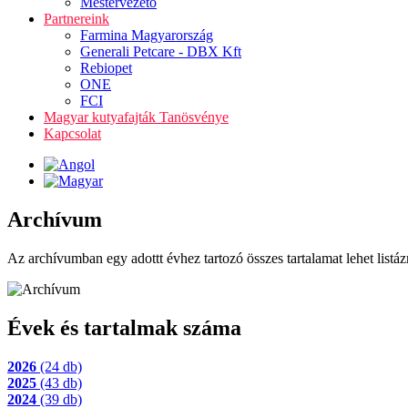
Mestervezető
Partnereink
Farmina Magyarország
Generali Petcare - DBX Kft
Rebiopet
ONE
FCI
Magyar kutyafajták Tanösvénye
Kapcsolat
Archívum
Az archívumban egy adottt évhez tartozó összes tartalamat lehet listáz
Évek és tartalmak száma
2026
(24 db)
2025
(43 db)
2024
(39 db)