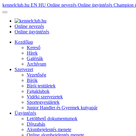
kennelclub.hu
EN
HU
Online nevezés
Online ügyintézés
Champion é
Online nevezés
Online ügyintézés
Kezdőlap
Kereső
Hírek
Galériák
Archívum
Szervezet
Vezetőség
Bírók
Bírói testületek
Fajtaklubok
Vidéki szervezetek
Sportegyesületek
Junior Handler és Gyermek kutyapár
Ügyintézés
Letölthető dokumentumok
Díjszabás
Alombejelentés menete
Online alombejelentés menete