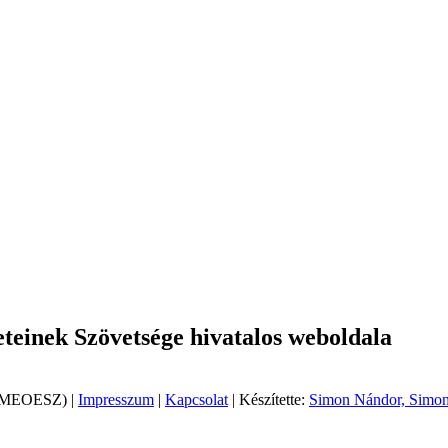
einek Szövetsége hivatalos weboldala
 (MEOESZ) |
Impresszum
|
Kapcsolat
| Készítette:
Simon Nándor, Simon