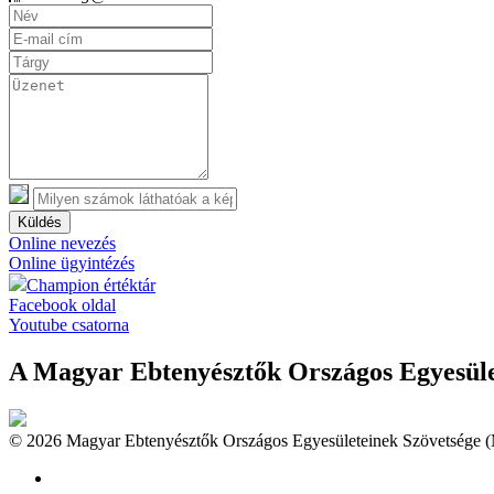
Küldés
Online nevezés
Online ügyintézés
Champion értéktár
Facebook oldal
Youtube csatorna
A Magyar Ebtenyésztők Országos Egyesület
© 2026 Magyar Ebtenyésztők Országos Egyesületeinek Szövetsége