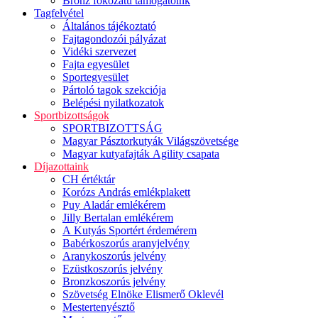
Bronz fokozatú támogatóink
Tagfelvétel
Általános tájékoztató
Fajtagondozói pályázat
Vidéki szervezet
Fajta egyesület
Sportegyesület
Pártoló tagok szekciója
Belépési nyilatkozatok
Sportbizottságok
SPORTBIZOTTSÁG
Magyar Pásztorkutyák Világszövetsége
Magyar kutyafajták Agility csapata
Díjazottaink
CH értéktár
Korózs András emlékplakett
Puy Aladár emlékérem
Jilly Bertalan emlékérem
A Kutyás Sportért érdemérem
Babérkoszorús aranyjelvény
Aranykoszorús jelvény
Ezüstkoszorús jelvény
Bronzkoszorús jelvény
Szövetség Elnöke Elismerő Oklevél
Mestertenyésztő