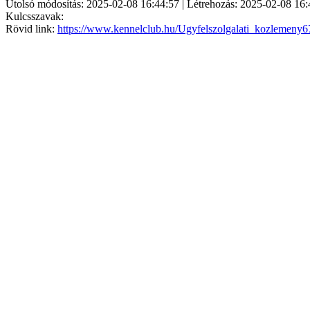
Utolsó módosítás: 2025-02-08 16:44:57 | Létrehozás: 2025-02-08 16:
Kulcsszavak:
Rövid link:
https://www.kennelclub.hu/Ugyfelszolgalati_kozlemeny