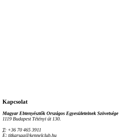
Kapcsolat
Magyar Ebtenyésztők Országos Egyesületeinek Szövetsége
1119 Budapest Tétényi út 130.
T:
+36 70 465 3911
E:
titkarsag@kennelclub.hu