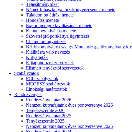
Teljesítményfűzet
Német Juhászkutya törzskönyvezésének menete
Tulajdonjog átírás menete
Honosítás menete
Export pedigré kiváltásának menete
Kennelnév kiváltás menete
Szövetségi/Sportkártya ügyintézés
Champion ügyintézés
BH bizonyítvány és/vagy Munkavizsga bizonyítvány kiv
Kiállításra való nevezés
Kutyafajták
Fajtagondozó szervezetek
Elismert tenyésztői szervezetek
Szabályzatok
FCI szabályzatok
MEOESZ szabályzatok
Elnökségi határozatok
Rendezvények
Rendezvénynaptár 2026
Nemzeti kutyafajtaink éves pontversenye 2026
Tenyészszemle 2026
Rendezvénynaptár 2025
Tenyészszemle 2025
Nemzeti kutyafajtaink éves pontversenye 2025
Rendezvénynaptár 2024