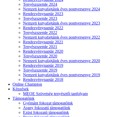
Tenyészszemle 2024
Nemzeti kutyafajtáink éves pontversenye 2024
Rendezvénynaptár 2023
Tenyészszemle 2023
Nemzeti kutyafajtáink éves pontversenye 2023
Rendezvénynaptár 2022
Tenyészszemle 2022
Nemzeti kutyafajtáink éves pontversenye 2022
Rendezvénynaptár 2021
Tenyészszemle 2021
Rendezvénynaptár 2020
Tenyészszemle 2020
Nemzeti kutyafajtáink éves pontversenye 2020
Rendezvénynaptár 2019
Tenyészszemle 2019
Nemzeti kutyafajtáink éves pontversenye 2019
Rendezvénynaptár 2018
Online Champion
Képzések
MEOE Szövetség tenyésztői tanfolyam
Támogatóink
Gyémánt fokozat támogatóink
Arany fokozatú támogatóink
Ezüst fokozatú támogatóink