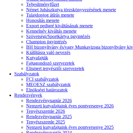
Teljesítményfűzet
Német Juhászkutya törzskönyvezésének menete
Tulajdonjog átírás menete
Honosítás menete
Export pedigré kiváltásának menete
Kennelnév kiváltás menete
Szövetségi/Sportkártya ügyintézés
Champion ügyintézés
BH bizonyítvány és/vagy Munkavizsga bizonyítvány kiv
Kiállításra való nevezés
Kutyafajták
Fajtagondozó szervezetek
Elismert tenyésztői szervezetek
Szabályzatok
FCI szabályzatok
MEOESZ szabályzatok
Elnökségi határozatok
Rendezvények
Rendezvénynaptár 2026
Nemzeti kutyafajtaink éves pontversenye 2026
Tenyészszemle 2026
Rendezvénynaptár 2025
Tenyészszemle 2025
Nemzeti kutyafajtaink éves pontversenye 2025
Rendezvénynaptár 2024