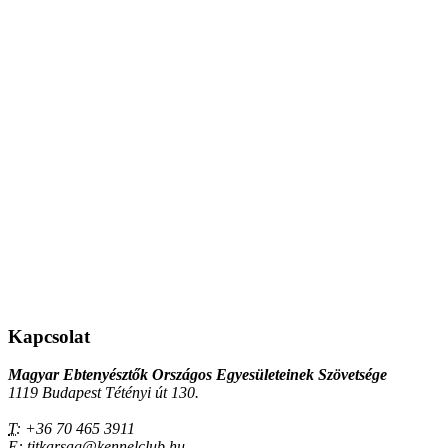
Kapcsolat
Magyar Ebtenyésztők Országos Egyesületeinek Szövetsége
1119 Budapest Tétényi út 130.
T:
+36 70 465 3911
E:
titkarsag@kennelclub.hu