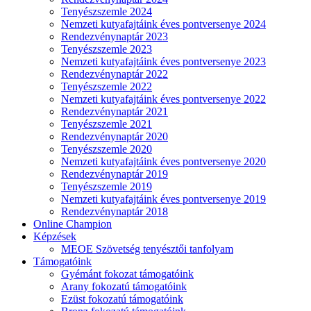
Tenyészszemle 2024
Nemzeti kutyafajtáink éves pontversenye 2024
Rendezvénynaptár 2023
Tenyészszemle 2023
Nemzeti kutyafajtáink éves pontversenye 2023
Rendezvénynaptár 2022
Tenyészszemle 2022
Nemzeti kutyafajtáink éves pontversenye 2022
Rendezvénynaptár 2021
Tenyészszemle 2021
Rendezvénynaptár 2020
Tenyészszemle 2020
Nemzeti kutyafajtáink éves pontversenye 2020
Rendezvénynaptár 2019
Tenyészszemle 2019
Nemzeti kutyafajtáink éves pontversenye 2019
Rendezvénynaptár 2018
Online Champion
Képzések
MEOE Szövetség tenyésztői tanfolyam
Támogatóink
Gyémánt fokozat támogatóink
Arany fokozatú támogatóink
Ezüst fokozatú támogatóink