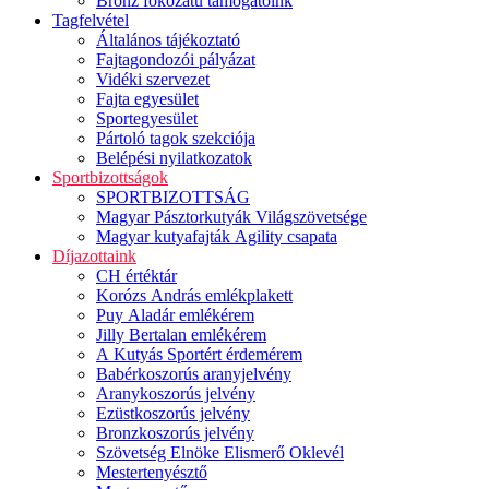
Bronz fokozatú támogatóink
Tagfelvétel
Általános tájékoztató
Fajtagondozói pályázat
Vidéki szervezet
Fajta egyesület
Sportegyesület
Pártoló tagok szekciója
Belépési nyilatkozatok
Sportbizottságok
SPORTBIZOTTSÁG
Magyar Pásztorkutyák Világszövetsége
Magyar kutyafajták Agility csapata
Díjazottaink
CH értéktár
Korózs András emlékplakett
Puy Aladár emlékérem
Jilly Bertalan emlékérem
A Kutyás Sportért érdemérem
Babérkoszorús aranyjelvény
Aranykoszorús jelvény
Ezüstkoszorús jelvény
Bronzkoszorús jelvény
Szövetség Elnöke Elismerő Oklevél
Mestertenyésztő