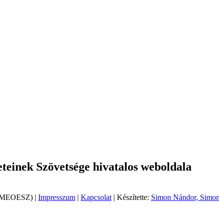
einek Szövetsége hivatalos weboldala
 (MEOESZ) |
Impresszum
|
Kapcsolat
| Készítette:
Simon Nándor, Simon