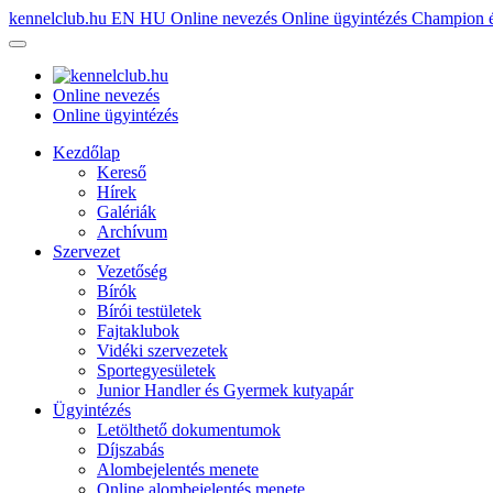
kennelclub.hu
EN
HU
Online nevezés
Online ügyintézés
Champion é
Online nevezés
Online ügyintézés
Kezdőlap
Kereső
Hírek
Galériák
Archívum
Szervezet
Vezetőség
Bírók
Bírói testületek
Fajtaklubok
Vidéki szervezetek
Sportegyesületek
Junior Handler és Gyermek kutyapár
Ügyintézés
Letölthető dokumentumok
Díjszabás
Alombejelentés menete
Online alombejelentés menete