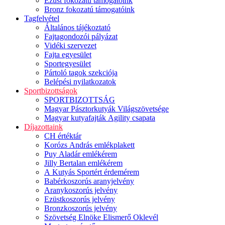
Ezüst fokozatú támogatóink
Bronz fokozatú támogatóink
Tagfelvétel
Általános tájékoztató
Fajtagondozói pályázat
Vidéki szervezet
Fajta egyesület
Sportegyesület
Pártoló tagok szekciója
Belépési nyilatkozatok
Sportbizottságok
SPORTBIZOTTSÁG
Magyar Pásztorkutyák Világszövetsége
Magyar kutyafajták Agility csapata
Díjazottaink
CH értéktár
Korózs András emlékplakett
Puy Aladár emlékérem
Jilly Bertalan emlékérem
A Kutyás Sportért érdemérem
Babérkoszorús aranyjelvény
Aranykoszorús jelvény
Ezüstkoszorús jelvény
Bronzkoszorús jelvény
Szövetség Elnöke Elismerő Oklevél