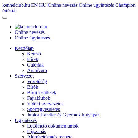
kennelclub.hu
EN
HU
Online nevezés
Online ügyintézés
Champion
értéktár
Online nevezés
Online ügyintézés
Kezdőlap
Kereső
Hírek
Galériák
Archívum
Szervezet
Vezetőség
Bírók
Bírói testületek
Fajtaklubok
Vidéki szervezetek
Sportegyesületek
Junior Handler és Gyermek kutyapár
Ügyintézés
Letölthető dokumentumok
Díjszabás
Alombejelentés menete