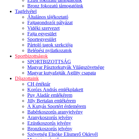
Ezüst fokozatú támogatóink
Bronz fokozatú támogatóink
Tagfelvétel
Általános tájékoztató
Fajtagondozói pályázat
Vidéki szervezet
Fajta egyesület
Sportegyesület
Pártoló tagok szekciója
Belépési nyilatkozatok
Sportbizottságok
SPORTBIZOTTSÁG
Magyar Pásztorkutyák Világszövetsége
Magyar kutyafajták Agility csapata
Díjazottaink
CH értéktár
Korózs András emlékplakett
Puy Aladár emlékérem
Jilly Bertalan emlékérem
A Kutyás Sportért érdemérem
Babérkoszorús aranyjelvény
Aranykoszorús jelvény
Ezüstkoszorús jelvény
Bronzkoszorús jelvény
Szövetség Elnöke Elismerő Oklevél