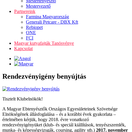
Mestertenyésztő
Mestervezető
Partnereink
Farmina Magyarország
Generali Petcare - DBX Kft
Rebiopet
ONE
FCI
Magyar kutyafajták Tanösvénye
Kapcsolat
Rendezvényigény benyújtás
Tisztelt Klubelnökök!
A Magyar Ebtenyésztők Országos Egyesületeinek Szövetsége
Elnökségének állásfoglalása – és a korábbi évek gyakorlata –
értelmében kérjük, hogy 2018. évre vonatkozó
rendezvényigényüket (klub- és speciál kiállítások, tenyészszemlék,
munka- és képességvizsgák, coursing, agility stb.)
2017. november