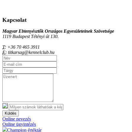
Kapcsolat
Magyar Ebtenyésztők Országos Egyesületeinek Szövetsége
1119 Budapest Tétényi út 130.
T:
+36 70 465 3911
E:
titkarsag@kennelclub.hu
Küldés
Online nevezés
Online ügyintézés
Champion értéktár