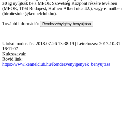
30-ig
nyújtsák be a MEOE Szövetség Központ részére levélben
(MEOE, 1194 Budapest, Hofherr Albert utca 42.), vagy e-mailben
(biroitestulet@kennelclub.hu).
További információ:
Utolsó módosítás: 2018-07-26 13:38:19 | Létrehozás: 2017-10-31
16:11:07
Kulcsszavak:
Rövid link:
https://www.kennelclub.hu/Rendezvenyigenyek_benyujtasa