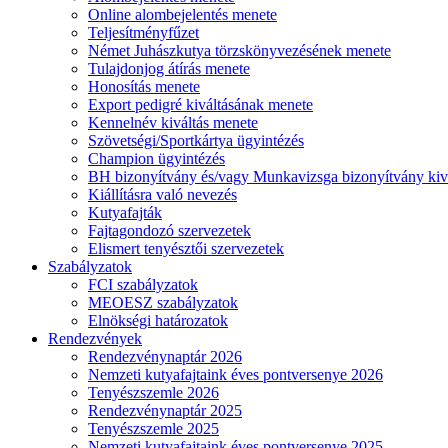
Online alombejelentés menete
Teljesítményfűzet
Német Juhászkutya törzskönyvezésének menete
Tulajdonjog átírás menete
Honosítás menete
Export pedigré kiváltásának menete
Kennelnév kiváltás menete
Szövetségi/Sportkártya ügyintézés
Champion ügyintézés
BH bizonyítvány és/vagy Munkavizsga bizonyítvány kiv
Kiállításra való nevezés
Kutyafajták
Fajtagondozó szervezetek
Elismert tenyésztői szervezetek
Szabályzatok
FCI szabályzatok
MEOESZ szabályzatok
Elnökségi határozatok
Rendezvények
Rendezvénynaptár 2026
Nemzeti kutyafajtaink éves pontversenye 2026
Tenyészszemle 2026
Rendezvénynaptár 2025
Tenyészszemle 2025
Nemzeti kutyafajtaink éves pontversenye 2025