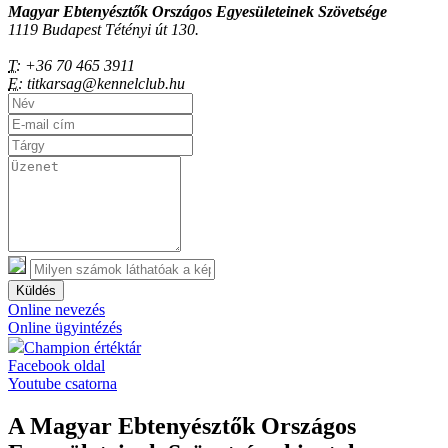
Magyar Ebtenyésztők Országos Egyesületeinek Szövetsége
1119 Budapest Tétényi út 130.
T:
+36 70 465 3911
E:
titkarsag@kennelclub.hu
Küldés
Online nevezés
Online ügyintézés
Champion értéktár
Facebook oldal
Youtube csatorna
A Magyar Ebtenyésztők Országos