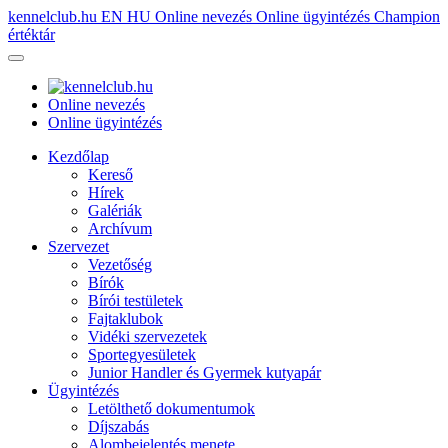
kennelclub.hu
EN
HU
Online nevezés
Online ügyintézés
Champion
értéktár
Online nevezés
Online ügyintézés
Kezdőlap
Kereső
Hírek
Galériák
Archívum
Szervezet
Vezetőség
Bírók
Bírói testületek
Fajtaklubok
Vidéki szervezetek
Sportegyesületek
Junior Handler és Gyermek kutyapár
Ügyintézés
Letölthető dokumentumok
Díjszabás
Alombejelentés menete