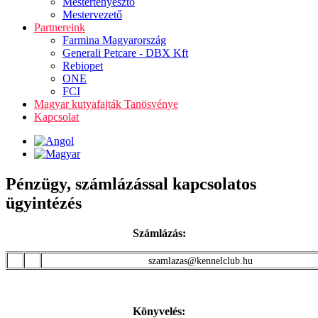
Mestertenyésztő
Mestervezető
Partnereink
Farmina Magyarország
Generali Petcare - DBX Kft
Rebiopet
ONE
FCI
Magyar kutyafajták Tanösvénye
Kapcsolat
Pénzügy, számlázással kapcsolatos
ügyintézés
Számlázás:
szamlazas@kennelclub.hu
Könyvelés: