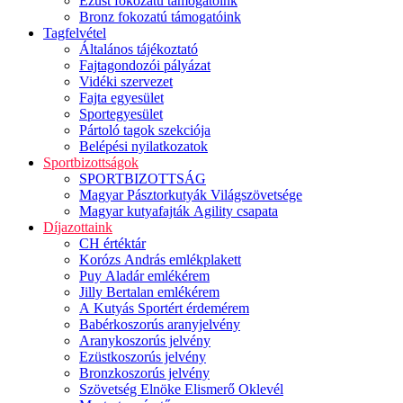
Ezüst fokozatú támogatóink
Bronz fokozatú támogatóink
Tagfelvétel
Általános tájékoztató
Fajtagondozói pályázat
Vidéki szervezet
Fajta egyesület
Sportegyesület
Pártoló tagok szekciója
Belépési nyilatkozatok
Sportbizottságok
SPORTBIZOTTSÁG
Magyar Pásztorkutyák Világszövetsége
Magyar kutyafajták Agility csapata
Díjazottaink
CH értéktár
Korózs András emlékplakett
Puy Aladár emlékérem
Jilly Bertalan emlékérem
A Kutyás Sportért érdemérem
Babérkoszorús aranyjelvény
Aranykoszorús jelvény
Ezüstkoszorús jelvény
Bronzkoszorús jelvény
Szövetség Elnöke Elismerő Oklevél