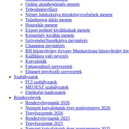
Online alombejelentés menete
Teljesítményfűzet
Német Juhászkutya törzskönyvezésének menete
Tulajdonjog átírás menete
Honosítás menete
Export pedigré kiváltásának menete
Kennelnév kiváltás menete
Szövetségi/Sportkártya ügyintézés
Champion ügyintézés
BH bizonyítvány és/vagy Munkavizsga bizonyítvány kiv
Kiállításra való nevezés
Kutyafajták
Fajtagondozó szervezetek
Elismert tenyésztői szervezetek
Szabályzatok
FCI szabályzatok
MEOESZ szabályzatok
Elnökségi határozatok
Rendezvények
Rendezvénynaptár 2026
Nemzeti kutyafajtaink éves pontversenye 2026
Tenyészszemle 2026
Rendezvénynaptár 2025
Tenyészszemle 2025
Nemzeti kutyafajtaink éves pontversenye 2025