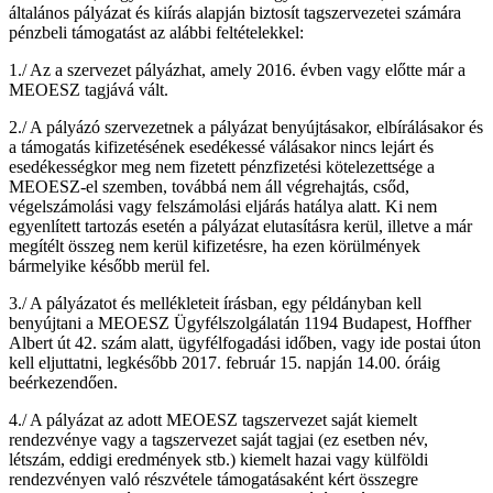
általános pályázat és kiírás alapján biztosít tagszervezetei számára
pénzbeli támogatást az alábbi feltételekkel:
1./ Az a szervezet pályázhat, amely 2016. évben vagy előtte már a
MEOESZ tagjává vált.
2./ A pályázó szervezetnek a pályázat benyújtásakor, elbírálásakor és
a támogatás kifizetésének esedékessé válásakor nincs lejárt és
esedékességkor meg nem fizetett pénzfizetési kötelezettsége a
MEOESZ-el szemben, továbbá nem áll végrehajtás, csőd,
végelszámolási vagy felszámolási eljárás hatálya alatt. Ki nem
egyenlített tartozás esetén a pályázat elutasításra kerül, illetve a már
megítélt összeg nem kerül kifizetésre, ha ezen körülmények
bármelyike később merül fel.
3./ A pályázatot és mellékleteit írásban, egy példányban kell
benyújtani a MEOESZ Ügyfélszolgálatán 1194 Budapest, Hoffher
Albert út 42. szám alatt, ügyfélfogadási időben, vagy ide postai úton
kell eljuttatni, legkésőbb 2017. február 15. napján 14.00. óráig
beérkezendően.
4./ A pályázat az adott MEOESZ tagszervezet saját kiemelt
rendezvénye vagy a tagszervezet saját tagjai (ez esetben név,
létszám, eddigi eredmények stb.) kiemelt hazai vagy külföldi
rendezvényen való részvétele támogatásaként kért összegre