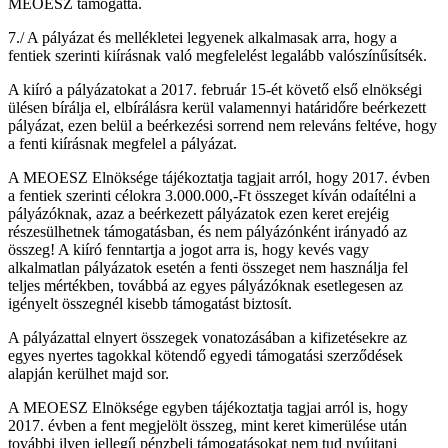
MEOESZ támogatta.
7./ A pályázat és mellékletei legyenek alkalmasak arra, hogy a
fentiek szerinti kiírásnak való megfelelést legalább valószínűsítsék.
A kiíró a pályázatokat a 2017. február 15-ét követő első elnökségi
ülésen bírálja el, elbírálásra kerül valamennyi határidőre beérkezett
pályázat, ezen belül a beérkezési sorrend nem releváns feltéve, hogy
a fenti kiírásnak megfelel a pályázat.
A MEOESZ Elnöksége tájékoztatja tagjait arról, hogy 2017. évben
a fentiek szerinti célokra 3.000.000,-Ft összeget kíván odaítélni a
pályázóknak, azaz a beérkezett pályázatok ezen keret erejéig
részesülhetnek támogatásban, és nem pályázónként irányadó az
összeg! A kiíró fenntartja a jogot arra is, hogy kevés vagy
alkalmatlan pályázatok esetén a fenti összeget nem használja fel
teljes mértékben, továbbá az egyes pályázóknak esetlegesen az
igényelt összegnél kisebb támogatást biztosít.
A pályázattal elnyert összegek vonatozásában a kifizetésekre az
egyes nyertes tagokkal kötendő egyedi támogatási szerződések
alapján kerülhet majd sor.
A MEOESZ Elnöksége egyben tájékoztatja tagjai arról is, hogy
2017. évben a fent megjelölt összeg, mint keret kimerülése után
további ilyen jellegű pénzbeli támogatásokat nem tud nyújtani