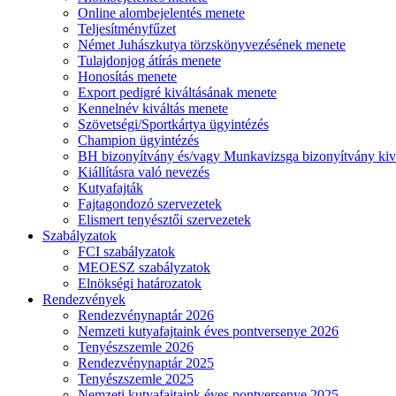
Online alombejelentés menete
Teljesítményfűzet
Német Juhászkutya törzskönyvezésének menete
Tulajdonjog átírás menete
Honosítás menete
Export pedigré kiváltásának menete
Kennelnév kiváltás menete
Szövetségi/Sportkártya ügyintézés
Champion ügyintézés
BH bizonyítvány és/vagy Munkavizsga bizonyítvány kiv
Kiállításra való nevezés
Kutyafajták
Fajtagondozó szervezetek
Elismert tenyésztői szervezetek
Szabályzatok
FCI szabályzatok
MEOESZ szabályzatok
Elnökségi határozatok
Rendezvények
Rendezvénynaptár 2026
Nemzeti kutyafajtaink éves pontversenye 2026
Tenyészszemle 2026
Rendezvénynaptár 2025
Tenyészszemle 2025
Nemzeti kutyafajtaink éves pontversenye 2025