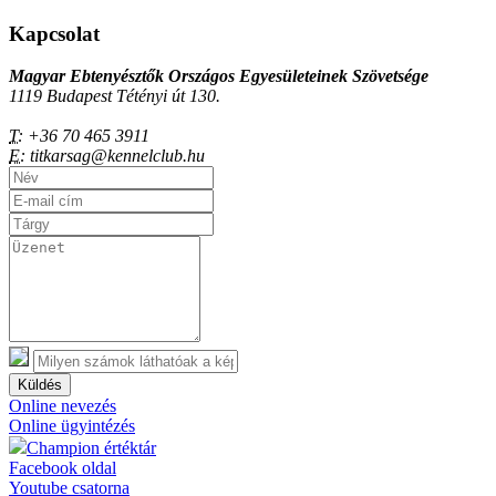
Kapcsolat
Magyar Ebtenyésztők Országos Egyesületeinek Szövetsége
1119 Budapest Tétényi út 130.
T:
+36 70 465 3911
E:
titkarsag@kennelclub.hu
Küldés
Online nevezés
Online ügyintézés
Champion értéktár
Facebook oldal
Youtube csatorna