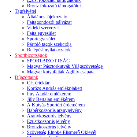
Ezüst fokozatú támogatóink
Bronz fokozatú támogatóink
Tagfelvétel
Általános tájékoztató
Fajtagondozói pályázat
Vidéki szervezet
Fajta egyesület
Sportegyesület
Pártoló tagok szekciója
Belépési nyilatkozatok
Sportbizottságok
SPORTBIZOTTSÁG
Magyar Pásztorkutyák Világszövetsége
Magyar kutyafajták Agility csapata
Díjazottaink
CH értéktár
Korózs András emlékplakett
Puy Aladár emlékérem
Jilly Bertalan emlékérem
A Kutyás Sportért érdemérem
Babérkoszorús aranyjelvény
Aranykoszorús jelvény
Ezüstkoszorús jelvény
Bronzkoszorús jelvény
Szövetség Elnöke Elismerő Oklevél