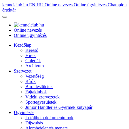
kennelclub.hu
EN
HU
Online nevezés
Online ügyintézés
Champion
értéktár
Online nevezés
Online ügyintézés
Kezdőlap
Kereső
Hírek
Galériák
Archívum
Szervezet
Vezetőség
Bírók
Bírói testületek
Fajtaklubok
Vidéki szervezetek
Sportegyesületek
Junior Handler és Gyermek kutyapár
Ügyintézés
Letölthető dokumentumok
Díjszabás
Alombejelentés menete