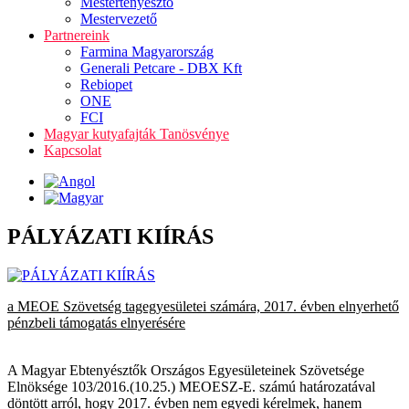
Mestertenyésztő
Mestervezető
Partnereink
Farmina Magyarország
Generali Petcare - DBX Kft
Rebiopet
ONE
FCI
Magyar kutyafajták Tanösvénye
Kapcsolat
PÁLYÁZATI KIÍRÁS
a MEOE Szövetség tagegyesületei számára, 2017. évben elnyerhető
pénzbeli támogatás elnyerésére
A Magyar Ebtenyésztők Országos Egyesületeinek Szövetsége
Elnöksége 103/2016.(10.25.) MEOESZ-E. számú határozatával
döntött arról, hogy 2017. évben nem egyedi kérelmek, hanem