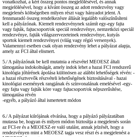
vonatkozhat, a kért összeg pontos megjelölésével, és annak
megjelölésével, hogy a kívánt összeg az adott rendezvény vagy
megjelenés költségeiben milyen részt vagy hányadot jelent. A
fennmaradó összeg rendelkezésre állását legalább valószínűsíteni
kell a pályázónak. Kiemelt rendezvénynek számít egy-egy fajta
vagy fajták, fajtacsoport/ok speciál rendezvénye, nemzetközi speciál
rendezvénye, fajták világszervezeteinek rendezvénye, kutyás
sportok kiemelt rendezvényei (világ vagy régió versenyek).
Valamennyi esetben csak olyan rendezvény lehet a pályázat alapja,
amely az FCI által elismert.
5./ A pályázónak be kell mutatnia a részvétel MEOESZ általi
támogatása indokoltságát, amely indok lehet a hazai FCI rendszerű
kinológia jóhírének ápolása különösen az alábbi lehetőségek révén: -
a hazai résztvevők részvételi lehetőségének biztosításával - hazai
kinológiai események rangjának és színvonalának emelésével -egy-
egy fajta vagy fajták köre vagy fajtacsoport/ok népszerűsítése,
támogatása révén
-egyéb, a pályázó által ismertetett módon
6./ A pályázat kiírójának elvárása, hogy a pályázó pályázatában
mutassa be, hogyan és milyen módon biztosítja a megjelenés során
az FCI-re és a MEOESZ-re való utalást, annak jelzését, hogy a
rendezvényen mint a MEOESZ tagja vesz részt és a megjelenést a