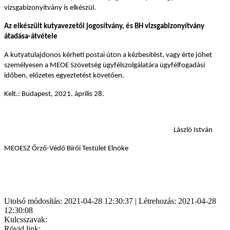
vizsgabizonyítvány is elkészül.
Az elkészült kutyavezetői jogosítvány, és BH vizsgabizonyítvány
átadása-átvétele
A kutyatulajdonos kérheti postai úton a kézbesítést, vagy érte jöhet
személyesen a MEOE Szövetség ügyfélszolgálatára ügyfélfogadási
időben, előzetes egyeztetést követően.
Kelt.: Budapest, 2021. április 28.
László István
MEOESZ Őrző-Védő Bírói Testület Elnöke
Utolsó módosítás: 2021-04-28 12:30:37 | Létrehozás: 2021-04-28
12:30:08
Kulcsszavak:
Rövid link: