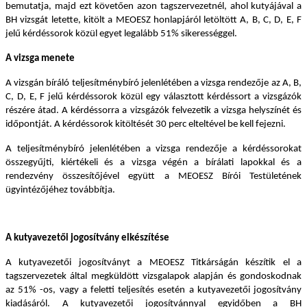
bemutatja, majd ezt követően azon tagszervezetnél, ahol kutyájával a
BH vizsgát letette, kitölt a MEOESZ honlapjáról letöltött A, B, C, D, E, F
jelű kérdéssorok közül egyet legalább 51% sikerességgel.
A vizsga menete
A vizsgán bíráló teljesítménybíró jelenlétében a vizsga rendezője az A, B,
C, D, E, F jelű kérdéssorok közül egy választott kérdéssort a vizsgázók
részére átad. A kérdéssorra a vizsgázók felvezetik a vizsga helyszínét és
időpontját. A kérdéssorok kitöltését 30 perc elteltével be kell fejezni.
A teljesítménybíró jelenlétében a vizsga rendezője a kérdéssorokat
összegyűjti, kiértékeli és a vizsga végén a bírálati lapokkal és a
rendezvény összesítőjével együtt a MEOESZ Bírói Testületének
ügyintézőjéhez továbbítja.
A kutyavezetői jogosítvány elkészítése
A kutyavezetői jogosítványt a MEOESZ Titkárságán készítik el a
tagszervezetek által megküldött vizsgalapok alapján és gondoskodnak
az 51% -os, vagy a feletti teljesítés esetén a kutyavezetői jogosítvány
kiadásáról. A kutyavezetői jogosítvánnyal egyidőben a BH