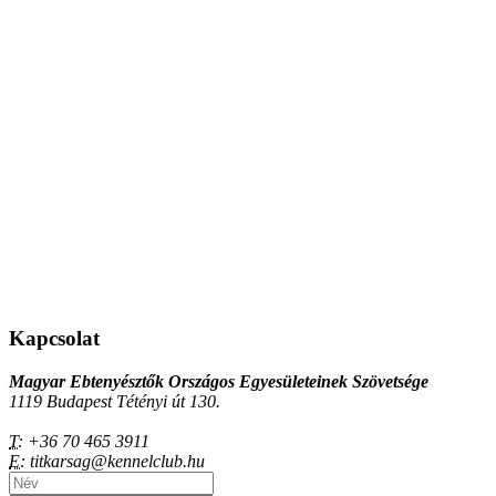
Kapcsolat
Magyar Ebtenyésztők Országos Egyesületeinek Szövetsége
1119 Budapest Tétényi út 130.
T:
+36 70 465 3911
E:
titkarsag@kennelclub.hu