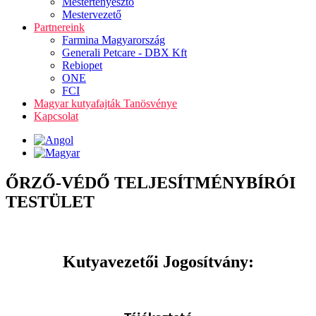
Mestertenyésztő
Mestervezető
Partnereink
Farmina Magyarország
Generali Petcare - DBX Kft
Rebiopet
ONE
FCI
Magyar kutyafajták Tanösvénye
Kapcsolat
ŐRZŐ-VÉDŐ TELJESÍTMÉNYBÍRÓI
TESTÜLET
Kutyavezetői Jogosítvány: