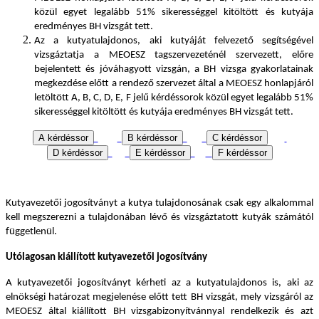
közül egyet legalább 51% sikerességgel kitöltött és kutyája
eredményes BH vizsgát tett.
Az a kutyatulajdonos, aki kutyáját felvezető segítségével
vizsgáztatja a MEOESZ tagszervezeténél szervezett, előre
bejelentett és jóváhagyott vizsgán, a BH vizsga gyakorlatainak
megkezdése előtt a rendező szervezet által
a MEOESZ honlapjáról
letöltött A, B, C, D, E, F jelű kérdéssorok közül egyet legalább 51%
sikerességgel
kitöltött és kutyája eredményes BH vizsgát tett.
Kutyavezetői jogosítványt a kutya tulajdonosának csak egy alkalommal
kell megszerezni a tulajdonában lévő és vizsgáztatott kutyák számától
függetlenül.
Utólagosan kiállított kutyavezetői jogosítvány
A kutyavezetői jogosítványt kérheti az a kutyatulajdonos is, aki az
elnökségi határozat megjelenése előtt tett BH vizsgát, mely vizsgáról az
MEOESZ által kiállított BH vizsgabizonyítvánnyal rendelkezik és azt