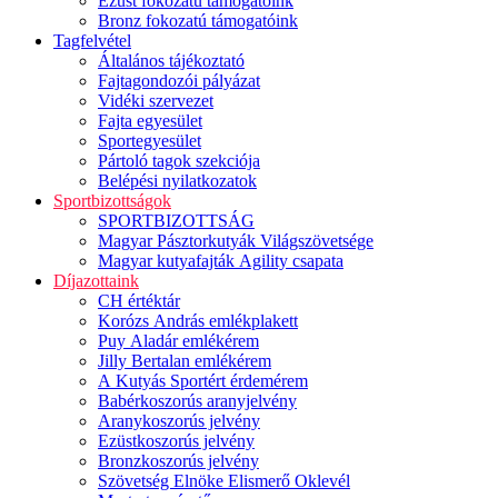
Ezüst fokozatú támogatóink
Bronz fokozatú támogatóink
Tagfelvétel
Általános tájékoztató
Fajtagondozói pályázat
Vidéki szervezet
Fajta egyesület
Sportegyesület
Pártoló tagok szekciója
Belépési nyilatkozatok
Sportbizottságok
SPORTBIZOTTSÁG
Magyar Pásztorkutyák Világszövetsége
Magyar kutyafajták Agility csapata
Díjazottaink
CH értéktár
Korózs András emlékplakett
Puy Aladár emlékérem
Jilly Bertalan emlékérem
A Kutyás Sportért érdemérem
Babérkoszorús aranyjelvény
Aranykoszorús jelvény
Ezüstkoszorús jelvény
Bronzkoszorús jelvény
Szövetség Elnöke Elismerő Oklevél