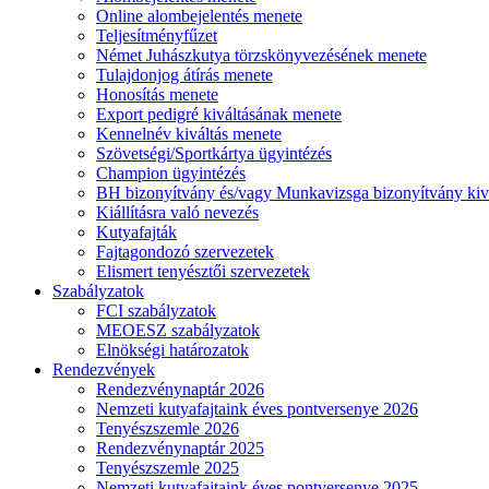
Online alombejelentés menete
Teljesítményfűzet
Német Juhászkutya törzskönyvezésének menete
Tulajdonjog átírás menete
Honosítás menete
Export pedigré kiváltásának menete
Kennelnév kiváltás menete
Szövetségi/Sportkártya ügyintézés
Champion ügyintézés
BH bizonyítvány és/vagy Munkavizsga bizonyítvány kiv
Kiállításra való nevezés
Kutyafajták
Fajtagondozó szervezetek
Elismert tenyésztői szervezetek
Szabályzatok
FCI szabályzatok
MEOESZ szabályzatok
Elnökségi határozatok
Rendezvények
Rendezvénynaptár 2026
Nemzeti kutyafajtaink éves pontversenye 2026
Tenyészszemle 2026
Rendezvénynaptár 2025
Tenyészszemle 2025
Nemzeti kutyafajtaink éves pontversenye 2025