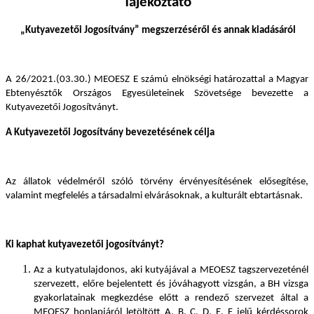
Tájékoztató
„Kutyavezetői Jogosítvány” megszerzéséről és annak kiadásáról
A 26/2021.(03.30.) MEOESZ E számú elnökségi határozattal a Magyar
Ebtenyésztők Országos Egyesületeinek Szövetsége bevezette a
Kutyavezetői Jogosítványt.
A Kutyavezetői Jogosítvány bevezetésének célja
Az állatok védelméről szóló törvény érvényesítésének elősegítése,
valamint megfelelés a társadalmi elvárásoknak, a kulturált ebtartásnak.
Ki kaphat kutyavezetői jogosítványt?
Az a kutyatulajdonos, aki kutyájával a MEOESZ tagszervezeténél
szervezett, előre bejelentett és jóváhagyott vizsgán, a BH vizsga
gyakorlatainak megkezdése előtt a rendező szervezet által a
MEOESZ honlapjáról letöltött A, B, C, D, E, F jelű kérdéssorok