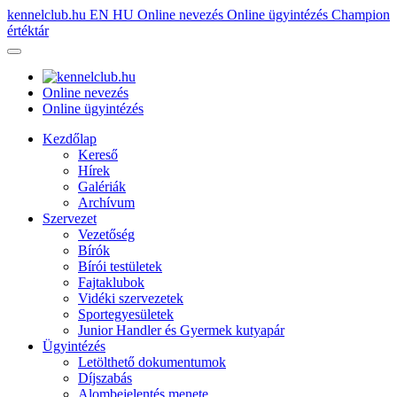
kennelclub.hu
EN
HU
Online nevezés
Online ügyintézés
Champion
értéktár
Online nevezés
Online ügyintézés
Kezdőlap
Kereső
Hírek
Galériák
Archívum
Szervezet
Vezetőség
Bírók
Bírói testületek
Fajtaklubok
Vidéki szervezetek
Sportegyesületek
Junior Handler és Gyermek kutyapár
Ügyintézés
Letölthető dokumentumok
Díjszabás
Alombejelentés menete