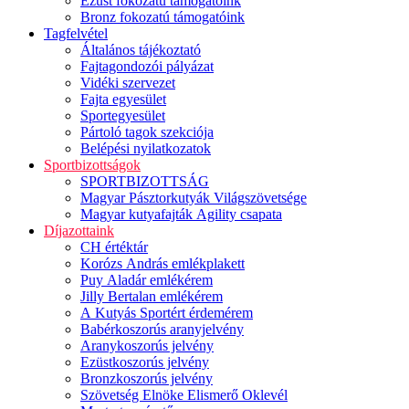
Ezüst fokozatú támogatóink
Bronz fokozatú támogatóink
Tagfelvétel
Általános tájékoztató
Fajtagondozói pályázat
Vidéki szervezet
Fajta egyesület
Sportegyesület
Pártoló tagok szekciója
Belépési nyilatkozatok
Sportbizottságok
SPORTBIZOTTSÁG
Magyar Pásztorkutyák Világszövetsége
Magyar kutyafajták Agility csapata
Díjazottaink
CH értéktár
Korózs András emlékplakett
Puy Aladár emlékérem
Jilly Bertalan emlékérem
A Kutyás Sportért érdemérem
Babérkoszorús aranyjelvény
Aranykoszorús jelvény
Ezüstkoszorús jelvény
Bronzkoszorús jelvény
Szövetség Elnöke Elismerő Oklevél