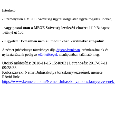
Intézhető:
- Személyesen a MEOE Szövetség ügyfélszolgálatán ügyfélfogadási időben,
-
vagy postai úton a MEOE Szövetség levelezési címére:
1119 Budapest,
Tétényi út 130.
- Figyelem! E-mailben nem áll módunkban kérelmeket elfogadni!
A német juhászkutya törzskönyv díja
díjszabásunkban
, számlaszámunk és
nyitvatartásunk pedig az
elérhetőségek
menüpontban található meg.
Utolsó módosítás: 2018-11-15 15:40:03 | Létrehozás: 2017-07-11
09:28:33
Kulcsszavak: Német Juhászkutya törzskönyvezésének menete
Rövid link:
https://www.kennelclub.hu/Nemet_Juhaszkutya_torzskonyvezesenek