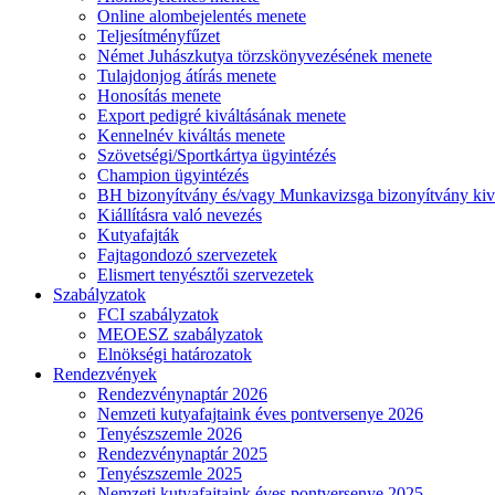
Online alombejelentés menete
Teljesítményfűzet
Német Juhászkutya törzskönyvezésének menete
Tulajdonjog átírás menete
Honosítás menete
Export pedigré kiváltásának menete
Kennelnév kiváltás menete
Szövetségi/Sportkártya ügyintézés
Champion ügyintézés
BH bizonyítvány és/vagy Munkavizsga bizonyítvány kiv
Kiállításra való nevezés
Kutyafajták
Fajtagondozó szervezetek
Elismert tenyésztői szervezetek
Szabályzatok
FCI szabályzatok
MEOESZ szabályzatok
Elnökségi határozatok
Rendezvények
Rendezvénynaptár 2026
Nemzeti kutyafajtaink éves pontversenye 2026
Tenyészszemle 2026
Rendezvénynaptár 2025
Tenyészszemle 2025
Nemzeti kutyafajtaink éves pontversenye 2025