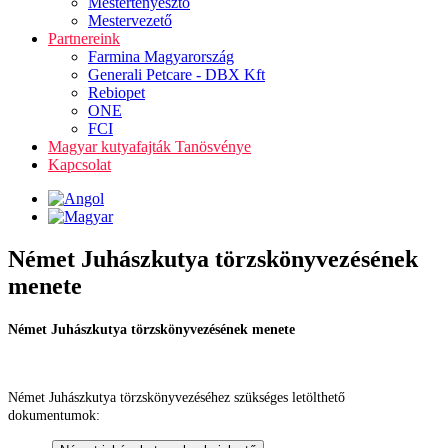
Mestertenyésztő
Mestervezető
Partnereink
Farmina Magyarország
Generali Petcare - DBX Kft
Rebiopet
ONE
FCI
Magyar kutyafajták Tanösvénye
Kapcsolat
Német Juhászkutya törzskönyvezésének
menete
Német Juhászkutya törzskönyvezésének menete
Német Juhászkutya törzskönyvezéséhez szükséges letölthető
dokumentumok: