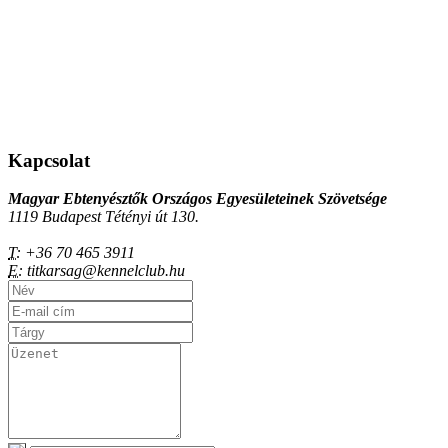
Kapcsolat
Magyar Ebtenyésztők Országos Egyesületeinek Szövetsége
1119 Budapest Tétényi út 130.
T:
+36 70 465 3911
E:
titkarsag@kennelclub.hu