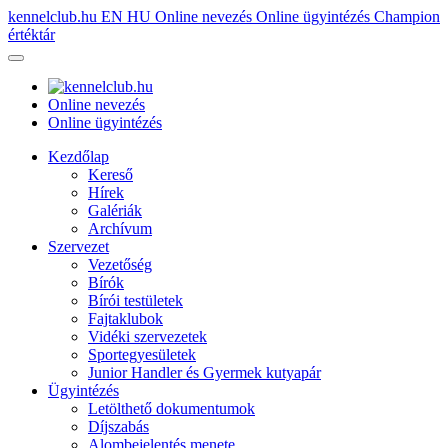
kennelclub.hu
EN
HU
Online nevezés
Online ügyintézés
Champion
értéktár
Online nevezés
Online ügyintézés
Kezdőlap
Kereső
Hírek
Galériák
Archívum
Szervezet
Vezetőség
Bírók
Bírói testületek
Fajtaklubok
Vidéki szervezetek
Sportegyesületek
Junior Handler és Gyermek kutyapár
Ügyintézés
Letölthető dokumentumok
Díjszabás
Alombejelentés menete