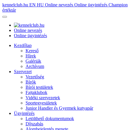
kennelclub.hu
EN
HU
Online nevezés
Online ügyintézés
Champion
értéktár
Online nevezés
Online ügyintézés
Kezdőlap
Kereső
Hírek
Galériák
Archívum
Szervezet
Vezetőség
Bírók
Bírói testületek
Fajtaklubok
Vidéki szervezetek
Sportegyesületek
Junior Handler és Gyermek kutyapár
Ügyintézés
Letölthető dokumentumok
Díjszabás
Alombejelentés menete