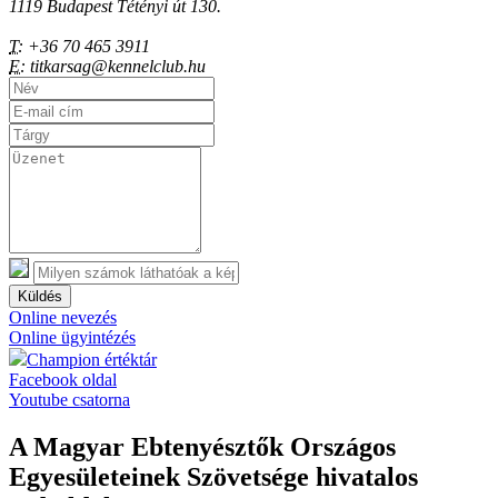
1119 Budapest Tétényi út 130.
T:
+36 70 465 3911
E:
titkarsag@kennelclub.hu
Küldés
Online nevezés
Online ügyintézés
Champion értéktár
Facebook oldal
Youtube csatorna
A Magyar Ebtenyésztők Országos
Egyesületeinek Szövetsége hivatalos