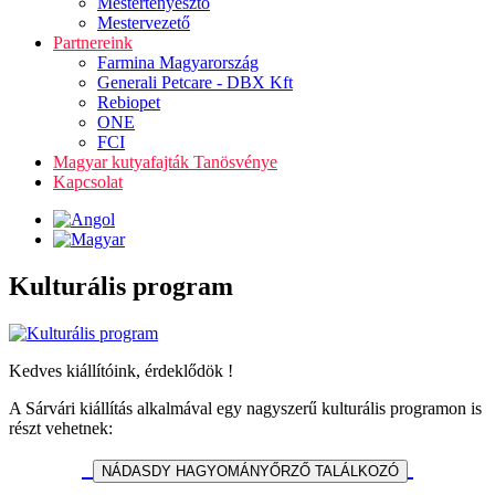
Mestertenyésztő
Mestervezető
Partnereink
Farmina Magyarország
Generali Petcare - DBX Kft
Rebiopet
ONE
FCI
Magyar kutyafajták Tanösvénye
Kapcsolat
Kulturális program
Kedves kiállítóink, érdeklődök !
A Sárvári kiállítás alkalmával egy nagyszerű kulturális programon is
részt vehetnek: