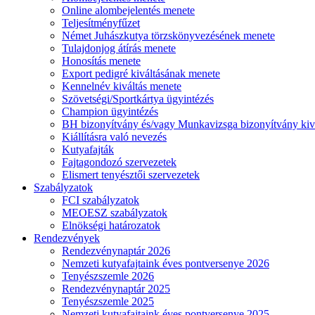
Online alombejelentés menete
Teljesítményfűzet
Német Juhászkutya törzskönyvezésének menete
Tulajdonjog átírás menete
Honosítás menete
Export pedigré kiváltásának menete
Kennelnév kiváltás menete
Szövetségi/Sportkártya ügyintézés
Champion ügyintézés
BH bizonyítvány és/vagy Munkavizsga bizonyítvány kiv
Kiállításra való nevezés
Kutyafajták
Fajtagondozó szervezetek
Elismert tenyésztői szervezetek
Szabályzatok
FCI szabályzatok
MEOESZ szabályzatok
Elnökségi határozatok
Rendezvények
Rendezvénynaptár 2026
Nemzeti kutyafajtaink éves pontversenye 2026
Tenyészszemle 2026
Rendezvénynaptár 2025
Tenyészszemle 2025
Nemzeti kutyafajtaink éves pontversenye 2025