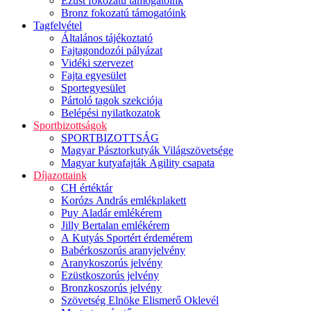
Ezüst fokozatú támogatóink
Bronz fokozatú támogatóink
Tagfelvétel
Általános tájékoztató
Fajtagondozói pályázat
Vidéki szervezet
Fajta egyesület
Sportegyesület
Pártoló tagok szekciója
Belépési nyilatkozatok
Sportbizottságok
SPORTBIZOTTSÁG
Magyar Pásztorkutyák Világszövetsége
Magyar kutyafajták Agility csapata
Díjazottaink
CH értéktár
Korózs András emlékplakett
Puy Aladár emlékérem
Jilly Bertalan emlékérem
A Kutyás Sportért érdemérem
Babérkoszorús aranyjelvény
Aranykoszorús jelvény
Ezüstkoszorús jelvény
Bronzkoszorús jelvény
Szövetség Elnöke Elismerő Oklevél