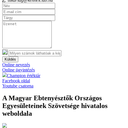
E:
titkarsag@kennelclub.hu
Küldés
Online nevezés
Online ügyintézés
Champion értéktár
Facebook oldal
Youtube csatorna
A Magyar Ebtenyésztők Országos
Egyesületeinek Szövetsége hivatalos
weboldala