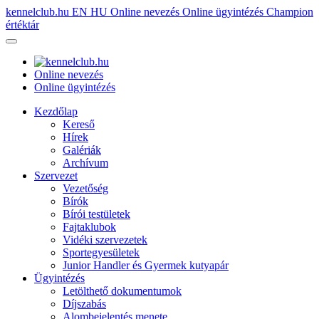
kennelclub.hu
EN
HU
Online nevezés
Online ügyintézés
Champion
értéktár
Online nevezés
Online ügyintézés
Kezdőlap
Kereső
Hírek
Galériák
Archívum
Szervezet
Vezetőség
Bírók
Bírói testületek
Fajtaklubok
Vidéki szervezetek
Sportegyesületek
Junior Handler és Gyermek kutyapár
Ügyintézés
Letölthető dokumentumok
Díjszabás
Alombejelentés menete