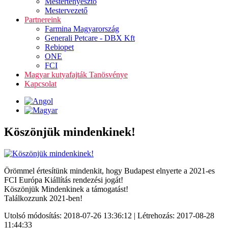
Mestertenyésztő
Mestervezető
Partnereink
Farmina Magyarország
Generali Petcare - DBX Kft
Rebiopet
ONE
FCI
Magyar kutyafajták Tanösvénye
Kapcsolat
Köszönjük mindenkinek!
Örömmel értesítünk mindenkit, hogy Budapest elnyerte a 2021-es
FCI Európa Kiállítás rendezési jogát!
Köszönjük Mindenkinek a támogatást!
Találkozzunk 2021-ben!
Utolsó módosítás: 2018-07-26 13:36:12 | Létrehozás: 2017-08-28
11:44:33