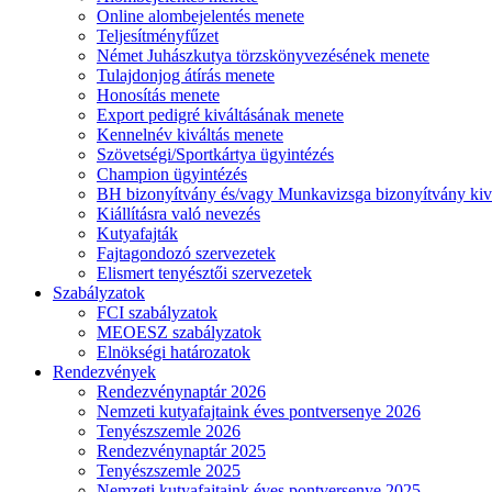
Online alombejelentés menete
Teljesítményfűzet
Német Juhászkutya törzskönyvezésének menete
Tulajdonjog átírás menete
Honosítás menete
Export pedigré kiváltásának menete
Kennelnév kiváltás menete
Szövetségi/Sportkártya ügyintézés
Champion ügyintézés
BH bizonyítvány és/vagy Munkavizsga bizonyítvány kiv
Kiállításra való nevezés
Kutyafajták
Fajtagondozó szervezetek
Elismert tenyésztői szervezetek
Szabályzatok
FCI szabályzatok
MEOESZ szabályzatok
Elnökségi határozatok
Rendezvények
Rendezvénynaptár 2026
Nemzeti kutyafajtaink éves pontversenye 2026
Tenyészszemle 2026
Rendezvénynaptár 2025
Tenyészszemle 2025
Nemzeti kutyafajtaink éves pontversenye 2025