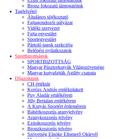
Ezüst fokozatú támogatóink
Bronz fokozatú támogatóink
Tagfelvétel
Általános tájékoztató
Fajtagondozói pályázat
Vidéki szervezet
Fajta egyesület
Sportegyesület
Pártoló tagok szekciója
Belépési nyilatkozatok
Sportbizottságok
SPORTBIZOTTSÁG
Magyar Pásztorkutyák Világszövetsége
Magyar kutyafajták Agility csapata
Díjazottaink
CH értéktár
Korózs András emlékplakett
Puy Aladár emlékérem
Jilly Bertalan emlékérem
A Kutyás Sportért érdemérem
Babérkoszorús aranyjelvény
Aranykoszorús jelvény
Ezüstkoszorús jelvény
Bronzkoszorús jelvény
Szövetség Elnöke Elismerő Oklevél