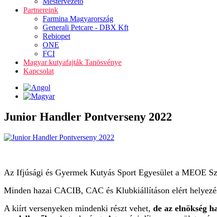
Mestervezető
Partnereink
Farmina Magyarország
Generali Petcare - DBX Kft
Rebiopet
ONE
FCI
Magyar kutyafajták Tanösvénye
Kapcsolat
Junior Handler Pontverseny 2022
Az Ifjúsági és Gyermek Kutyás Sport Egyesület a MEOE Szöve
Minden hazai CACIB, CAC és Klubkiállításon elért helyezés
A kiírt versenyeken mindenki részt vehet,
de az elnökség h