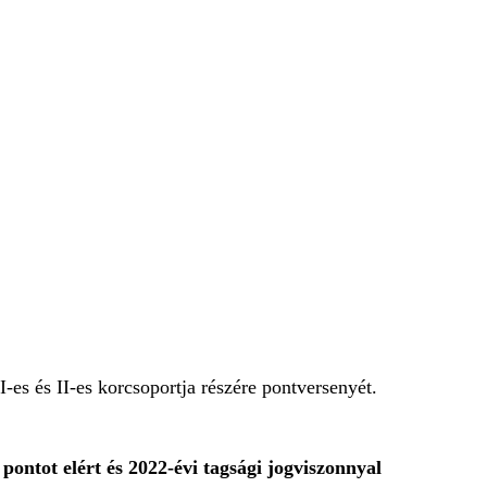
es és II-es korcsoportja részére pontversenyét.
pontot
elért és 2022-évi tagsági jogviszonnyal