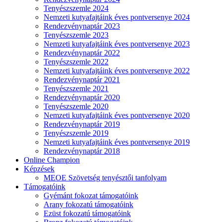
Tenyészszemle 2024
Nemzeti kutyafajtáink éves pontversenye 2024
Rendezvénynaptár 2023
Tenyészszemle 2023
Nemzeti kutyafajtáink éves pontversenye 2023
Rendezvénynaptár 2022
Tenyészszemle 2022
Nemzeti kutyafajtáink éves pontversenye 2022
Rendezvénynaptár 2021
Tenyészszemle 2021
Rendezvénynaptár 2020
Tenyészszemle 2020
Nemzeti kutyafajtáink éves pontversenye 2020
Rendezvénynaptár 2019
Tenyészszemle 2019
Nemzeti kutyafajtáink éves pontversenye 2019
Rendezvénynaptár 2018
Online Champion
Képzések
MEOE Szövetség tenyésztői tanfolyam
Támogatóink
Gyémánt fokozat támogatóink
Arany fokozatú támogatóink
Ezüst fokozatú támogatóink