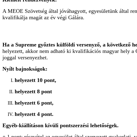
A MEOE Szövetség által jóváhagyott, egyesületünk által ren
kvalifikálja magát az év végi Gálára.
Ha a Supreme győztes külföldi versenyző, a következő he
helyezett, akkor nem adható ki kvalifikációs magyar hely a 
joggal versenyezhet.
Nyílt bajnokságok:
helyezett 10 pont,
helyezett 8 pont
helyezett 6 pont,
helyezett 4 pont
.
Egyéb-kiállításon kívüli pontszerzési lehetőségek.
+ 1 pont: részvétel az egyesület által szervezett gyakorlati