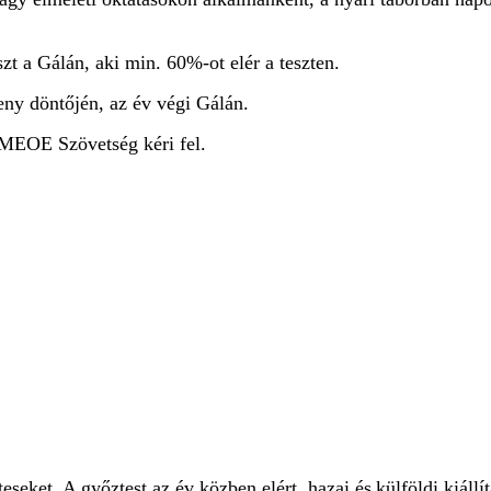
szt a Gálán, aki min. 60%-ot elér a teszten.
rseny döntőjén, az év végi Gálán.
a MEOE Szövetség kéri fel.
seket. A győztest az év közben elért, hazai és
külföldi kiáll