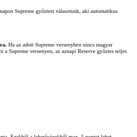
ó napon Supreme győztest választunk, aki automatikus
ára.
Ha az adott Supreme versenyben nincs magyar
ni a Supreme versenyen, az aznapi Reserve győztes teljes
ponta. Ezekből a lehetőségekből max. 5 pontot lehet