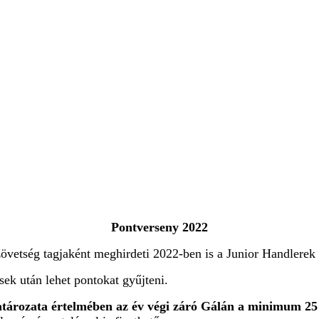
Pontverseny 2022
tség tagjaként meghirdeti 2022-ben is a Junior Handlerek I-
ek után lehet pontokat gyűjteni.
atározata értelmében az év végi záró Gálán a
minimum 25 