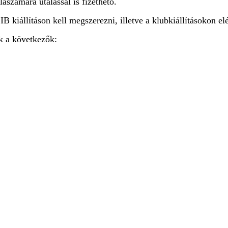
aszámára utalással is fizethető.
kiállításon kell megszerezni, illetve a klubkiállításokon e
ok a következők: