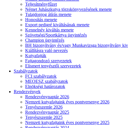
Teljesítményfűzet
Német Juhászkutya törzskönyvezésének menete
Tulajdonjog átírás menete
Honosítás menete
Export pedigré kiváltásának menete
Kennelnév kiváltás menete
Szövetségi/Sportkártya ügyintézés
Champion ügyintézés
BH bizonyítvány és/vagy Munkavizsga bizonyítvány kiv
Kiállításra való nevezés
Kutyafajták
Fajtagondozó szervezetek
Elismert tenyésztői szervezetek
Szabályzatok
FCI szabályzatok
MEOESZ szabályzatok
Elnökségi határozatok
Rendezvények
Rendezvénynaptár 2026
Nemzeti kutyafajtaink éves pontversenye 2026
Tenyészszemle 2026
Rendezvénynaptár 2025
Tenyészszemle 2025
Nemzeti kutyafajtaink éves pontversenye 2025
Rendezvénynaptár 2024