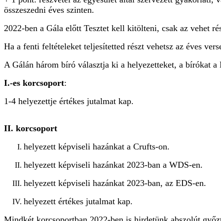
összeszedni éves szinten.
2022-ben a Gála előtt Tesztet kell kitölteni, csak az vehet ré
Ha a fenti feltételeket teljesítetted részt vehetsz az éves ve
A Gálán három bíró választja ki a helyezetteket, a bírókat 
I.-es korcsoport
:
1-4 helyezettje értékes jutalmat kap.
II. korcsoport
helyezett képviseli hazánkat a Crufts-on.
helyezett képviseli hazánkat 2023-ban a WDS-en.
helyezett képviseli hazánkat 2023-ban, az EDS-en.
helyezett értékes jutalmat kap.
Mindkét korcsoportban 2022-ben is hirdetünk abszolút győzte