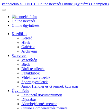
kennelclub.hu
EN
HU
Online nevezés
Online ügyintézés
Champion é
Online nevezés
Online ügyintézés
Kezdőlap
Kereső
Hírek
Galériák
Archívum
Szervezet
Vezetőség
Bírók
Bírói testületek
Fajtaklubok
Vidéki szervezetek
Sportegyesületek
Junior Handler és Gyermek kutyapár
Ügyintézés
Letölthető dokumentumok
Díjszabás
Alombejelentés menete
Online alombejelentés menete