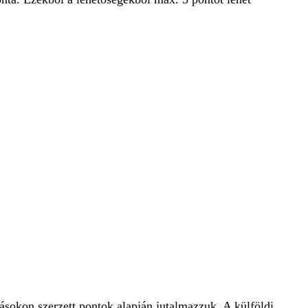
ításokon szerzett pontok alapján jutalmazzuk. A külföldi