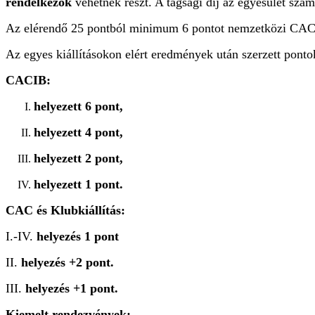
rendelkezők
vehetnek részt. A tagsági díj az egyesület száml
Az elérendő 25 pontból minimum 6 pontot nemzetközi CACIB 
Az egyes kiállításokon elért eredmények után szerzett pont
CACIB:
helyezett 6 pont,
helyezett 4 pont,
helyezett 2 pont,
helyezett 1 pont.
CAC és Klubkiállítás:
I.-IV.
helyezés 1 pont
II.
helyezés +2 pont.
III.
helyezés +1 pont.
Kiemelt rendezvények: