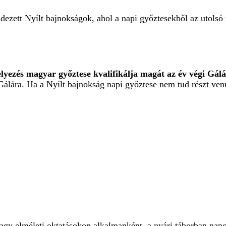
dezett Nyílt bajnokságok, ahol a napi győztesekből az utols
lyezés magyar győztese kvalifikálja magát az év végi Gál
Gálára. Ha a Nyílt bajnokság napi győztese nem tud részt ven
, vagy elméleti oktatásokon alkalmanként, a nyári táborban na