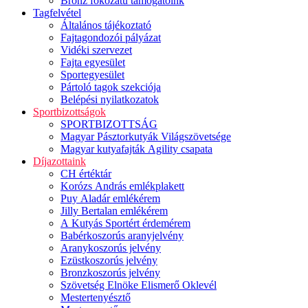
Bronz fokozatú támogatóink
Tagfelvétel
Általános tájékoztató
Fajtagondozói pályázat
Vidéki szervezet
Fajta egyesület
Sportegyesület
Pártoló tagok szekciója
Belépési nyilatkozatok
Sportbizottságok
SPORTBIZOTTSÁG
Magyar Pásztorkutyák Világszövetsége
Magyar kutyafajták Agility csapata
Díjazottaink
CH értéktár
Korózs András emlékplakett
Puy Aladár emlékérem
Jilly Bertalan emlékérem
A Kutyás Sportért érdemérem
Babérkoszorús aranyjelvény
Aranykoszorús jelvény
Ezüstkoszorús jelvény
Bronzkoszorús jelvény
Szövetség Elnöke Elismerő Oklevél
Mestertenyésztő