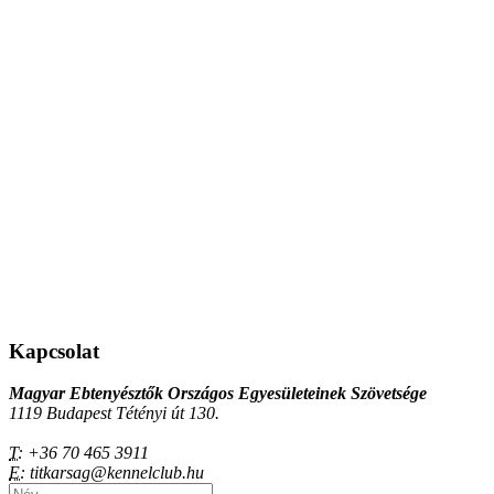
Kapcsolat
Magyar Ebtenyésztők Országos Egyesületeinek Szövetsége
1119 Budapest Tétényi út 130.
T:
+36 70 465 3911
E:
titkarsag@kennelclub.hu