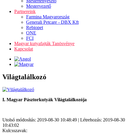
Mestertenyésztő
Mestervezető
Partnereink
Farmina Magyarország
Generali Petcare - DBX Kft
Rebiopet
ONE
FCI
Magyar kutyafajták Tanösvénye
Kapcsolat
Világtalálkozó
I. Magyar Pásztorkutyák Világtalálkozója
Utolsó módosítás: 2019-08-30 10:48:49 | Létrehozás: 2019-08-30
10:43:02
Kulcsszavak: