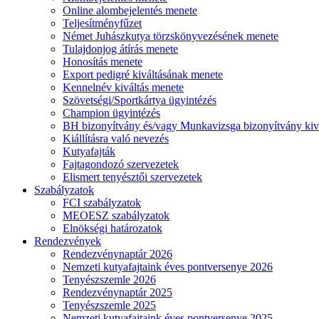
Online alombejelentés menete
Teljesítményfűzet
Német Juhászkutya törzskönyvezésének menete
Tulajdonjog átírás menete
Honosítás menete
Export pedigré kiváltásának menete
Kennelnév kiváltás menete
Szövetségi/Sportkártya ügyintézés
Champion ügyintézés
BH bizonyítvány és/vagy Munkavizsga bizonyítvány kiv
Kiállításra való nevezés
Kutyafajták
Fajtagondozó szervezetek
Elismert tenyésztői szervezetek
Szabályzatok
FCI szabályzatok
MEOESZ szabályzatok
Elnökségi határozatok
Rendezvények
Rendezvénynaptár 2026
Nemzeti kutyafajtaink éves pontversenye 2026
Tenyészszemle 2026
Rendezvénynaptár 2025
Tenyészszemle 2025
Nemzeti kutyafajtaink éves pontversenye 2025