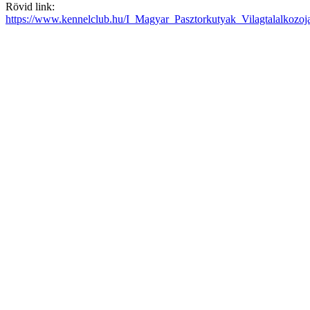
Rövid link:
https://www.kennelclub.hu/I_Magyar_Pasztorkutyak_Vilagtalalkozoj