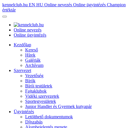
kennelclub.hu
EN
HU
Online nevezés
Online ügyintézés
Champion
értéktár
Online nevezés
Online ügyintézés
Kezdőlap
Kereső
Hírek
Galériák
Archívum
Szervezet
Vezetőség
Bírók
Bírói testületek
Fajtaklubok
Vidéki szervezetek
Sportegyesületek
Junior Handler és Gyermek kutyapár
Ügyintézés
Letölthető dokumentumok
Díjszabás
Alombejelentés menete