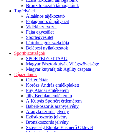
Ezüst fokozatú támogatóink
Bronz fokozatú támogatóink
Tagfelvétel
Általános tájékoztató
Fajtagondozói pályázat
Vidéki szervezet
Fajta egyesület
Sportegyesület
Pártoló tagok szekciója
Belépési nyilatkozatok
Sportbizottságok
SPORTBIZOTTSÁG
Magyar Pásztorkutyák Világszövetsége
Magyar kutyafajták Agility csapata
Díjazottaink
CH értéktár
Korózs András emlékplakett
Puy Aladár emlékérem
Jilly Bertalan emlékérem
A Kutyás Sportért érdemérem
Babérkoszorús aranyjelvény
Aranykoszorús jelvény
Ezüstkoszorús jelvény
Bronzkoszorús jelvény
Szövetség Elnöke Elismerő Oklevél