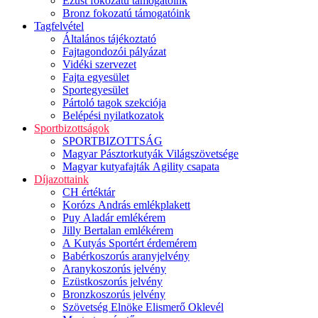
Ezüst fokozatú támogatóink
Bronz fokozatú támogatóink
Tagfelvétel
Általános tájékoztató
Fajtagondozói pályázat
Vidéki szervezet
Fajta egyesület
Sportegyesület
Pártoló tagok szekciója
Belépési nyilatkozatok
Sportbizottságok
SPORTBIZOTTSÁG
Magyar Pásztorkutyák Világszövetsége
Magyar kutyafajták Agility csapata
Díjazottaink
CH értéktár
Korózs András emlékplakett
Puy Aladár emlékérem
Jilly Bertalan emlékérem
A Kutyás Sportért érdemérem
Babérkoszorús aranyjelvény
Aranykoszorús jelvény
Ezüstkoszorús jelvény
Bronzkoszorús jelvény
Szövetség Elnöke Elismerő Oklevél