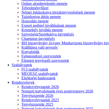
Online alombejelentés menete
Teljesítményfűzet
Német Juhászkutya törzskönyvezésének menete
Tulajdonjog átírás menete
Honosítás menete
Export pedigré kiváltásának menete
Kennelnév kiváltás menete
Szövetségi/Sportkártya ügyintézés
Champion ügyintézés
BH bizonyítvány és/vagy Munkavizsga bizonyítvány kiv
Kiállításra való nevezés
Kutyafajták
Fajtagondozó szervezetek
Elismert tenyésztői szervezetek
Szabályzatok
FCI szabályzatok
MEOESZ szabályzatok
Elnökségi határozatok
Rendezvények
Rendezvénynaptár 2026
Nemzeti kutyafajtaink éves pontversenye 2026
Tenyészszemle 2026
Rendezvénynaptár 2025
Tenyészszemle 2025
Nemzeti kutyafajtaink éves pontversenye 2025