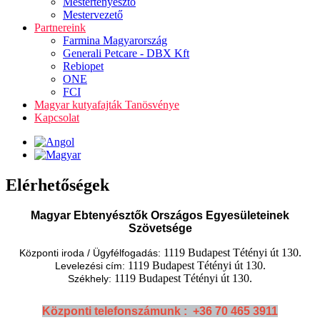
Mestertenyésztő
Mestervezető
Partnereink
Farmina Magyarország
Generali Petcare - DBX Kft
Rebiopet
ONE
FCI
Magyar kutyafajták Tanösvénye
Kapcsolat
Elérhetőségek
Magyar Ebtenyésztők Országos Egyesületeinek
Szövetsége
1119 Budapest Tétényi út 130.
Központi iroda / Ügyfélfogadás:
1119 Budapest Tétényi út 130.
Levelezési cím:
1119 Budapest Tétényi út 130.
Székhely:
Központi telefonszámunk : +36 70 465 3911