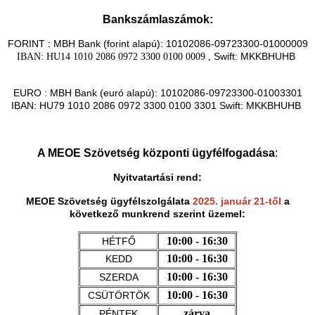
Bankszámlaszámok:
FORINT : MBH Bank (forint alapú): 10102086-09723300-01000009
Swift: MKKBHUHB
IBAN: HU14 1010 2086 0972 3300 0100 0009 ,
EURO : MBH Bank (euró alapú): 10102086-09723300-01003301
IBAN: HU79 1010 2086 0972 3300 0100 3301 Swift: MKKBHUHB
A MEOE Szövetség központi ügyfélfogadása
:
Nyitvatartási rend:
MEOE Szövetség ügyfélszolgálata
2025. január 21-től
a
következő munkrend szerint üzemel:
10:00 - 16:30
HÉTFŐ
10:00 - 16:30
KEDD
10:00 - 16:30
SZERDA
10:00 - 16:30
CSÜTÖRTÖK
zárva
PÉNTEK