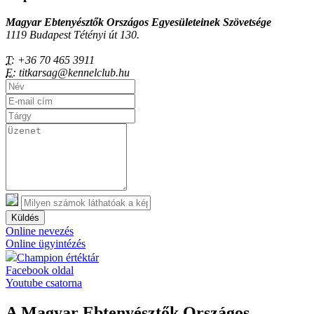
Magyar Ebtenyésztők Országos Egyesületeinek Szövetsége
1119 Budapest Tétényi út 130.
T:
+36 70 465 3911
E:
titkarsag@kennelclub.hu
Küldés
Online nevezés
Online ügyintézés
Champion értéktár
Facebook oldal
Youtube csatorna
A Magyar Ebtenyésztők Országos