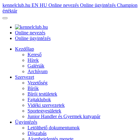
kennelclub.hu
EN
HU
Online nevezés
Online ügyintézés
Champion
értéktár
Online nevezés
Online ügyintézés
Kezdőlap
Kereső
Hírek
Galériák
Archívum
Szervezet
Vezetőség
Bírók
Bírói testületek
Fajtaklubok
Vidéki szervezetek
Sportegyesületek
Junior Handler és Gyermek kutyapár
Ügyintézés
Letölthető dokumentumok
Díjszabás
Alombejelentés menete