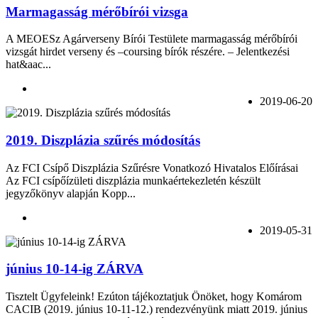
Marmagasság mérőbírói vizsga
A MEOESz Agárverseny Bírói Testülete marmagasság mérőbírói
vizsgát hirdet verseny és –coursing bírók részére. – Jelentkezési
hat&aac...
2019-06-20
2019. Diszplázia szűrés módosítás
Az FCI Csípő Diszplázia Szűrésre Vonatkozó Hivatalos Előírásai
Az FCI csípőízületi diszplázia munkaértekezletén készült
jegyzőkönyv alapján Kopp...
2019-05-31
június 10-14-ig ZÁRVA
Tisztelt Ügyfeleink! Ezúton tájékoztatjuk Önöket, hogy Komárom
CACIB (2019. június 10-11-12.) rendezvényünk miatt 2019. június