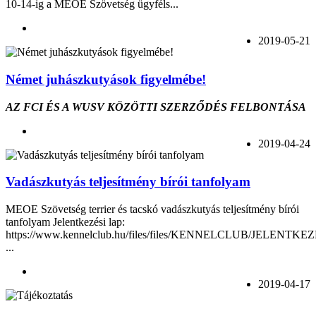
10-14-ig a MEOE Szövetség ügyféls...
2019-05-21
Német juhászkutyások figyelmébe!
AZ FCI ÉS A WUSV KÖZÖTTI SZERZŐDÉS FELBONTÁSA
2019-04-24
Vadászkutyás teljesítmény bírói tanfolyam
MEOE Szövetség terrier és tacskó vadászkutyás teljesítmény bírói
tanfolyam Jelentkezési lap:
https://www.kennelclub.hu/files/files/KENNELCLUB/JELENTKE
...
2019-04-17