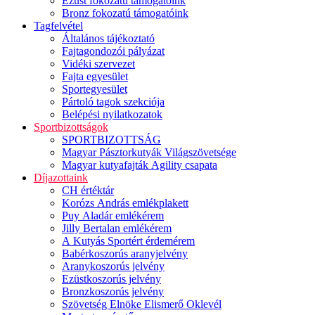
Ezüst fokozatú támogatóink
Bronz fokozatú támogatóink
Tagfelvétel
Általános tájékoztató
Fajtagondozói pályázat
Vidéki szervezet
Fajta egyesület
Sportegyesület
Pártoló tagok szekciója
Belépési nyilatkozatok
Sportbizottságok
SPORTBIZOTTSÁG
Magyar Pásztorkutyák Világszövetsége
Magyar kutyafajták Agility csapata
Díjazottaink
CH értéktár
Korózs András emlékplakett
Puy Aladár emlékérem
Jilly Bertalan emlékérem
A Kutyás Sportért érdemérem
Babérkoszorús aranyjelvény
Aranykoszorús jelvény
Ezüstkoszorús jelvény
Bronzkoszorús jelvény
Szövetség Elnöke Elismerő Oklevél