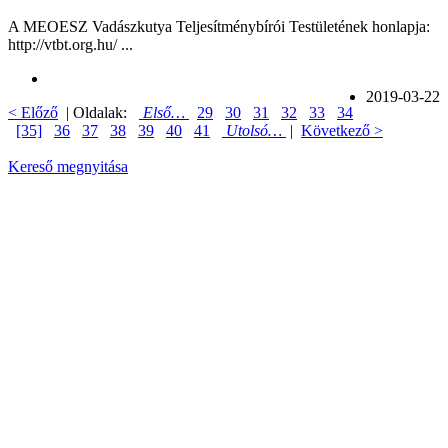
A MEOESZ Vadászkutya Teljesítménybírói Testületének honlapja:
http://vtbt.org.hu/ ...
2019-03-22
< Előző
| Oldalak:
Első…
29
30
31
32
33
34
[35]
36
37
38
39
40
41
Utolsó…
|
Következő >
Kereső megnyitása