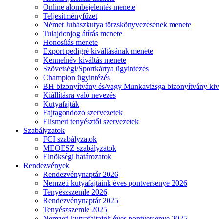
Online alombejelentés menete
Teljesítményfűzet
Német Juhászkutya törzskönyvezésének menete
Tulajdonjog átírás menete
Honosítás menete
Export pedigré kiváltásának menete
Kennelnév kiváltás menete
Szövetségi/Sportkártya ügyintézés
Champion ügyintézés
BH bizonyítvány és/vagy Munkavizsga bizonyítvány kiv
Kiállításra való nevezés
Kutyafajták
Fajtagondozó szervezetek
Elismert tenyésztői szervezetek
Szabályzatok
FCI szabályzatok
MEOESZ szabályzatok
Elnökségi határozatok
Rendezvények
Rendezvénynaptár 2026
Nemzeti kutyafajtaink éves pontversenye 2026
Tenyészszemle 2026
Rendezvénynaptár 2025
Tenyészszemle 2025
Nemzeti kutyafajtaink éves pontversenye 2025