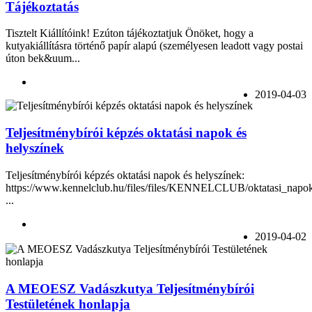
Tájékoztatás
Tisztelt Kiállítóink! Ezúton tájékoztatjuk Önöket, hogy a
kutyakiállításra történő papír alapú (személyesen leadott vagy postai
úton bek&uum...
2019-04-03
Teljesítménybírói képzés oktatási napok és
helyszínek
Teljesítménybírói képzés oktatási napok és helyszínek:
https://www.kennelclub.hu/files/files/KENNELCLUB/oktatasi_napok
...
2019-04-02
A MEOESZ Vadászkutya Teljesítménybírói
Testületének honlapja