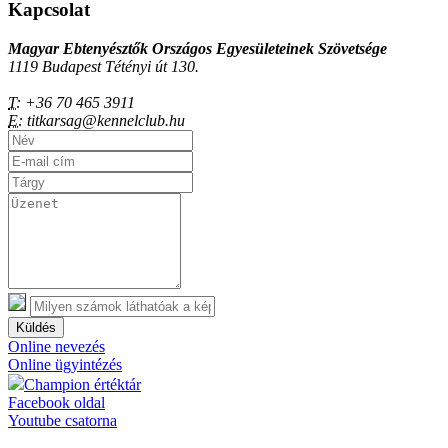
Kapcsolat
Magyar Ebtenyésztők Országos Egyesületeinek Szövetsége
1119 Budapest Tétényi út 130.
T:
+36 70 465 3911
E:
titkarsag@kennelclub.hu
Küldés
Online nevezés
Online ügyintézés
Champion értéktár
Facebook oldal
Youtube csatorna