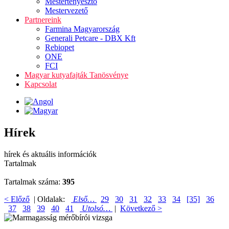
Mestertenyésztő
Mestervezető
Partnereink
Farmina Magyarország
Generali Petcare - DBX Kft
Rebiopet
ONE
FCI
Magyar kutyafajták Tanösvénye
Kapcsolat
Hírek
hírek és aktuális információk
Tartalmak
Tartalmak száma:
395
< Előző
| Oldalak:
Első…
29
30
31
32
33
34
[35]
36
37
38
39
40
41
Utolsó…
|
Következő >