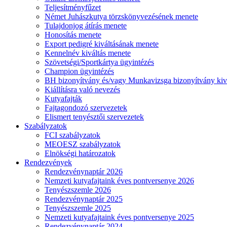
Teljesítményfűzet
Német Juhászkutya törzskönyvezésének menete
Tulajdonjog átírás menete
Honosítás menete
Export pedigré kiváltásának menete
Kennelnév kiváltás menete
Szövetségi/Sportkártya ügyintézés
Champion ügyintézés
BH bizonyítvány és/vagy Munkavizsga bizonyítvány kiv
Kiállításra való nevezés
Kutyafajták
Fajtagondozó szervezetek
Elismert tenyésztői szervezetek
Szabályzatok
FCI szabályzatok
MEOESZ szabályzatok
Elnökségi határozatok
Rendezvények
Rendezvénynaptár 2026
Nemzeti kutyafajtaink éves pontversenye 2026
Tenyészszemle 2026
Rendezvénynaptár 2025
Tenyészszemle 2025
Nemzeti kutyafajtaink éves pontversenye 2025
Rendezvénynaptár 2024