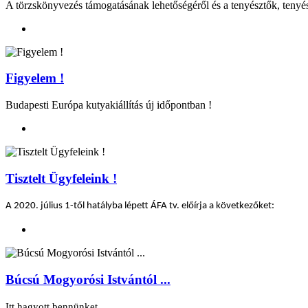
A törzskönyvezés támogatásának lehetőségéről és a tenyésztők, tenyé
Figyelem !
Budapesti Európa kutyakiállítás új időpontban !
Tisztelt Ügyfeleink !
A 2020. július 1-től hatályba lépett ÁFA tv. előírja a következőket:
Búcsú Mogyorósi Istvántól ...
Itt hagyott bennünket…