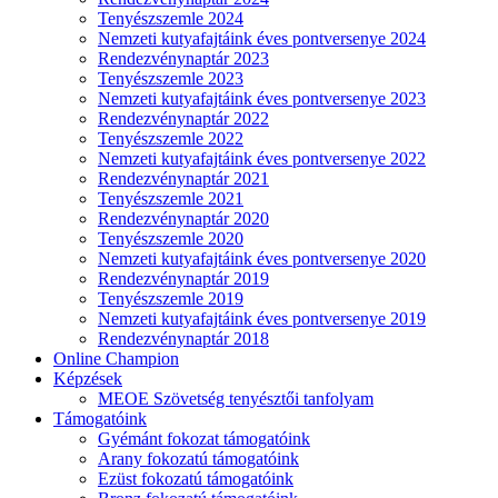
Tenyészszemle 2024
Nemzeti kutyafajtáink éves pontversenye 2024
Rendezvénynaptár 2023
Tenyészszemle 2023
Nemzeti kutyafajtáink éves pontversenye 2023
Rendezvénynaptár 2022
Tenyészszemle 2022
Nemzeti kutyafajtáink éves pontversenye 2022
Rendezvénynaptár 2021
Tenyészszemle 2021
Rendezvénynaptár 2020
Tenyészszemle 2020
Nemzeti kutyafajtáink éves pontversenye 2020
Rendezvénynaptár 2019
Tenyészszemle 2019
Nemzeti kutyafajtáink éves pontversenye 2019
Rendezvénynaptár 2018
Online Champion
Képzések
MEOE Szövetség tenyésztői tanfolyam
Támogatóink
Gyémánt fokozat támogatóink
Arany fokozatú támogatóink
Ezüst fokozatú támogatóink