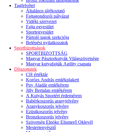
Bronz fokozatú támogatóink
Tagfelvétel
Általános tájékoztató
Fajtagondozói pályázat
Vidéki szervezet
Fajta egyesület
Sportegyesület
Pártoló tagok szekciója
Belépési nyilatkozatok
Sportbizottságok
SPORTBIZOTTSÁG
Magyar Pásztorkutyák Világszövetsége
Magyar kutyafajták Agility csapata
Díjazottaink
CH értéktár
Korózs András emlékplakett
Puy Aladár emlékérem
Jilly Bertalan emlékérem
A Kutyás Sportért érdemérem
Babérkoszorús aranyjelvény
Aranykoszorús jelvény
Ezüstkoszorús jelvény
Bronzkoszorús jelvény
Szövetség Elnöke Elismerő Oklevél
Mestertenyésztő