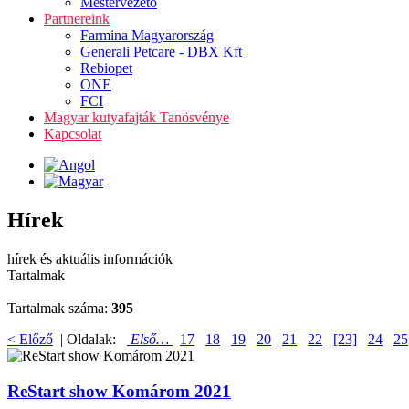
Mestervezető
Partnereink
Farmina Magyarország
Generali Petcare - DBX Kft
Rebiopet
ONE
FCI
Magyar kutyafajták Tanösvénye
Kapcsolat
Hírek
hírek és aktuális információk
Tartalmak
Tartalmak száma:
395
< Előző
| Oldalak:
Első…
17
18
19
20
21
22
[23]
24
25
ReStart show Komárom 2021