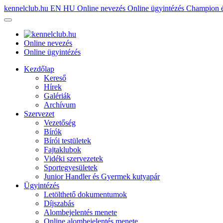
kennelclub.hu
EN
HU
Online nevezés
Online ügyintézés
Champion é
Online nevezés
Online ügyintézés
Kezdőlap
Kereső
Hírek
Galériák
Archívum
Szervezet
Vezetőség
Bírók
Bírói testületek
Fajtaklubok
Vidéki szervezetek
Sportegyesületek
Junior Handler és Gyermek kutyapár
Ügyintézés
Letölthető dokumentumok
Díjszabás
Alombejelentés menete
Online alombejelentés menete