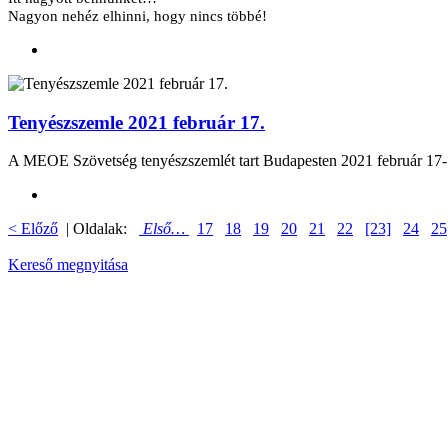
Nagyon nehéz elhinni, hogy nincs többé!
Tenyészszemle 2021 február 17.
A MEOE Szövetség tenyészszemlét tart Budapesten 2021 febr
< Előző
| Oldalak:
Első…
17
18
19
20
21
22
[23]
24
25
Kereső megnyitása