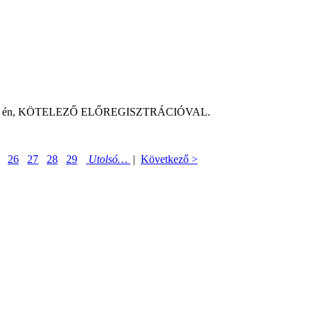
uár 17- én, KÖTELEZŐ ELŐREGISZTRÁCIÓVAL.
26
27
28
29
Utolsó…
|
Következő >