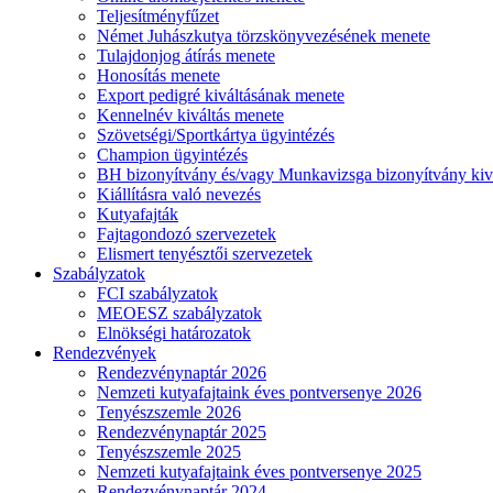
Teljesítményfűzet
Német Juhászkutya törzskönyvezésének menete
Tulajdonjog átírás menete
Honosítás menete
Export pedigré kiváltásának menete
Kennelnév kiváltás menete
Szövetségi/Sportkártya ügyintézés
Champion ügyintézés
BH bizonyítvány és/vagy Munkavizsga bizonyítvány kiv
Kiállításra való nevezés
Kutyafajták
Fajtagondozó szervezetek
Elismert tenyésztői szervezetek
Szabályzatok
FCI szabályzatok
MEOESZ szabályzatok
Elnökségi határozatok
Rendezvények
Rendezvénynaptár 2026
Nemzeti kutyafajtaink éves pontversenye 2026
Tenyészszemle 2026
Rendezvénynaptár 2025
Tenyészszemle 2025
Nemzeti kutyafajtaink éves pontversenye 2025
Rendezvénynaptár 2024