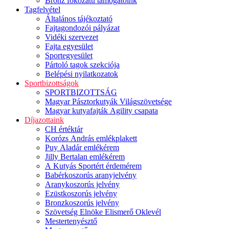
Bronz fokozatú támogatóink
Tagfelvétel
Általános tájékoztató
Fajtagondozói pályázat
Vidéki szervezet
Fajta egyesület
Sportegyesület
Pártoló tagok szekciója
Belépési nyilatkozatok
Sportbizottságok
SPORTBIZOTTSÁG
Magyar Pásztorkutyák Világszövetsége
Magyar kutyafajták Agility csapata
Díjazottaink
CH értéktár
Korózs András emlékplakett
Puy Aladár emlékérem
Jilly Bertalan emlékérem
A Kutyás Sportért érdemérem
Babérkoszorús aranyjelvény
Aranykoszorús jelvény
Ezüstkoszorús jelvény
Bronzkoszorús jelvény
Szövetség Elnöke Elismerő Oklevél
Mestertenyésztő