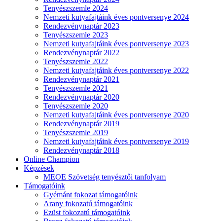
Tenyészszemle 2024
Nemzeti kutyafajtáink éves pontversenye 2024
Rendezvénynaptár 2023
Tenyészszemle 2023
Nemzeti kutyafajtáink éves pontversenye 2023
Rendezvénynaptár 2022
Tenyészszemle 2022
Nemzeti kutyafajtáink éves pontversenye 2022
Rendezvénynaptár 2021
Tenyészszemle 2021
Rendezvénynaptár 2020
Tenyészszemle 2020
Nemzeti kutyafajtáink éves pontversenye 2020
Rendezvénynaptár 2019
Tenyészszemle 2019
Nemzeti kutyafajtáink éves pontversenye 2019
Rendezvénynaptár 2018
Online Champion
Képzések
MEOE Szövetség tenyésztői tanfolyam
Támogatóink
Gyémánt fokozat támogatóink
Arany fokozatú támogatóink
Ezüst fokozatú támogatóink