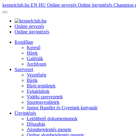
kennelclub.hu
EN
HU
Online nevezés
Online ügyintézés
Champion é
Online nevezés
Online ügyintézés
Kezdőlap
Kereső
Hírek
Galériák
Archívum
Szervezet
Vezetőség
Bírók
Bírói testületek
Fajtaklubok
Vidéki szervezetek
Sportegyesületek
Junior Handler és Gyermek kutyapár
Ügyintézés
Letölthető dokumentumok
Díjszabás
Alombejelentés menete
Online alombejelentés menete