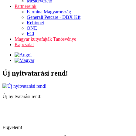
Mestervezető
Partnereink
Farmina Magyarország
Generali Petcare - DBX Kft
Rebiopet
ONE
FCI
Magyar kutyafajták Tanösvénye
Kapcsolat
Új nyitvatarási rend!
Új nyitvatarási rend!
FIgyelem!