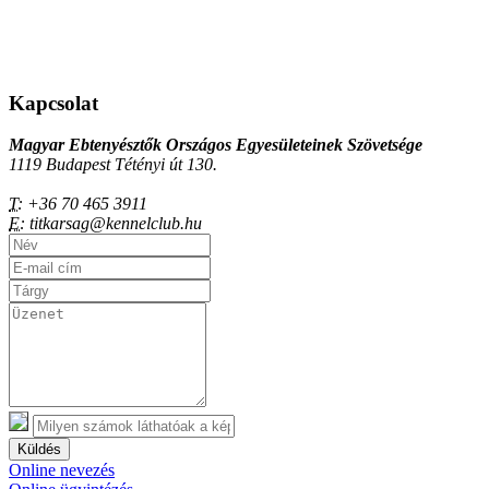
Kapcsolat
Magyar Ebtenyésztők Országos Egyesületeinek Szövetsége
1119 Budapest Tétényi út 130.
T:
+36 70 465 3911
E:
titkarsag@kennelclub.hu
Küldés
Online nevezés