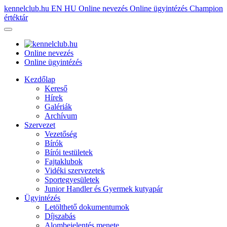
kennelclub.hu
EN
HU
Online nevezés
Online ügyintézés
Champion
értéktár
Online nevezés
Online ügyintézés
Kezdőlap
Kereső
Hírek
Galériák
Archívum
Szervezet
Vezetőség
Bírók
Bírói testületek
Fajtaklubok
Vidéki szervezetek
Sportegyesületek
Junior Handler és Gyermek kutyapár
Ügyintézés
Letölthető dokumentumok
Díjszabás
Alombejelentés menete