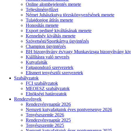
Online alombejelentés menete
Teljesítményfűzet
Német Juhászkutya törzskönyvezésének menete
Tulajdonjog átírás menete
Honosítás menete
Export pedigré kiváltásának menete
Kennelnév kiváltás menete
Szövetségi/Sportkártya ügyintézés
Champion ügyintézés
BH bizonyítvány és/vagy Munkavizsga bizonyítvány kiv
Kiállításra való nevezés
Kutyafajták
Fajtagondozó szervezetek
Elismert tenyésztői szervezetek
Szabályzatok
FCI szabályzatok
MEOESZ szabályzatok
Elnökségi határozatok
Rendezvények
Rendezvénynaptár 2026
Nemzeti kutyafajtaink éves pontversenye 2026
Tenyészszemle 2026
Rendezvénynaptár 2025
Tenyészszemle 2025
Nemzeti kutyafajtaink éves pontversenye 2025