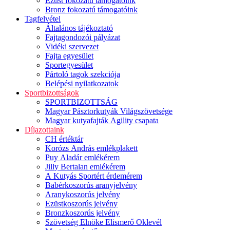
Ezüst fokozatú támogatóink
Bronz fokozatú támogatóink
Tagfelvétel
Általános tájékoztató
Fajtagondozói pályázat
Vidéki szervezet
Fajta egyesület
Sportegyesület
Pártoló tagok szekciója
Belépési nyilatkozatok
Sportbizottságok
SPORTBIZOTTSÁG
Magyar Pásztorkutyák Világszövetsége
Magyar kutyafajták Agility csapata
Díjazottaink
CH értéktár
Korózs András emlékplakett
Puy Aladár emlékérem
Jilly Bertalan emlékérem
A Kutyás Sportért érdemérem
Babérkoszorús aranyjelvény
Aranykoszorús jelvény
Ezüstkoszorús jelvény
Bronzkoszorús jelvény
Szövetség Elnöke Elismerő Oklevél