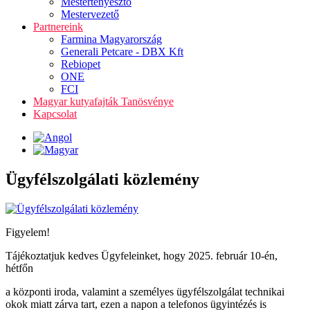
Mestertenyésztő
Mestervezető
Partnereink
Farmina Magyarország
Generali Petcare - DBX Kft
Rebiopet
ONE
FCI
Magyar kutyafajták Tanösvénye
Kapcsolat
Ügyfélszolgálati közlemény
Figyelem!
Tájékoztatjuk kedves Ügyfeleinket, hogy 2025. február 10-én,
hétfőn
a központi iroda, valamint a személyes ügyfélszolgálat technikai
okok miatt zárva tart, ezen a napon a telefonos ügyintézés is