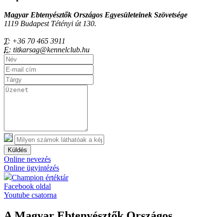
Magyar Ebtenyésztők Országos Egyesületeinek Szövetsége
1119 Budapest Tétényi út 130.
T:
+36 70 465 3911
E:
titkarsag@kennelclub.hu
Küldés
Online nevezés
Online ügyintézés
Champion értéktár
Facebook oldal
Youtube csatorna
A Magyar Ebtenyésztők Országos