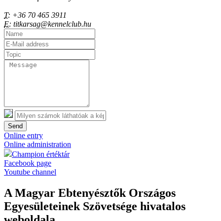
T:
+36 70 465 3911
E:
titkarsag@kennelclub.hu
Send
Online entry
Online administration
Champion értéktár
Facebook page
Youtube channel
A Magyar Ebtenyésztők Országos
Egyesületeinek Szövetsége hivatalos
weboldala