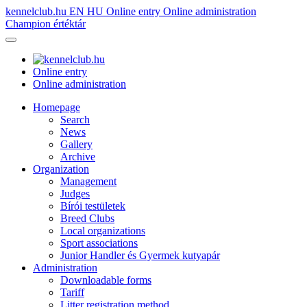
kennelclub.hu
EN
HU
Online entry
Online administration
Champion értéktár
Online entry
Online administration
Homepage
Search
News
Gallery
Archive
Organization
Management
Judges
Bírói testületek
Breed Clubs
Local organizations
Sport associations
Junior Handler és Gyermek kutyapár
Administration
Downloadable forms
Tariff
Litter registration method