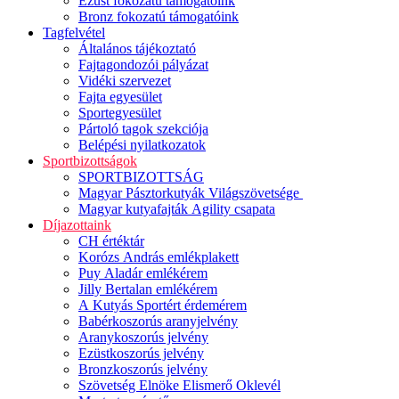
Ezüst fokozatú támogatóink
Bronz fokozatú támogatóink
Tagfelvétel
Általános tájékoztató
Fajtagondozói pályázat
Vidéki szervezet
Fajta egyesület
Sportegyesület
Pártoló tagok szekciója
Belépési nyilatkozatok
Sportbizottságok
SPORTBIZOTTSÁG
Magyar Pásztorkutyák Világszövetsége
Magyar kutyafajták Agility csapata
Díjazottaink
CH értéktár
Korózs András emlékplakett
Puy Aladár emlékérem
Jilly Bertalan emlékérem
A Kutyás Sportért érdemérem
Babérkoszorús aranyjelvény
Aranykoszorús jelvény
Ezüstkoszorús jelvény
Bronzkoszorús jelvény
Szövetség Elnöke Elismerő Oklevél