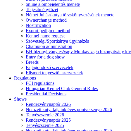
online alombejelentés menete
Teljesítményfüzet
Német Juhászkutya törzskönyvezésének menete
Ownerchange method
Nostrification
Export pedigree method
Kennel name request
Szövetségi/Sportkártya ügyintézés
Champion administration
BH bizonyítvány és/vagy Munkavizsga bizonyítvány kiv
Entry for a dog show
Breeds
Fajtagondozó szervezetek
Elismert tenyésztői szervezetek
Regulations
FCI regulations
Hungarian Kennel Club General Rules
Presidential Decisions
Shows
Rendezvénynaptár 2026
Nemzeti kutyafajtaink éves pontversenye 2026
Tenyészszemle 2026
Rendezvénynaptár 2025
Tenyészszemle 2025
Nemzeti kutyafajtaink éves pontversenye 2025