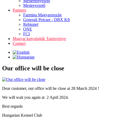
Mestertenyésztő
Mestervezető
Partners
Farmina Magyarország
Generali Petcare - DBX Kft
Rebiopet
ONE
FCI
Magyar kutyafajták Tanösvénye
Contact
Our office will be close
Dear customer, our office will be close at 28 March 2024 !
We will wait you again at 2 April 2024.
Best regards
Hungarian Kennel Club