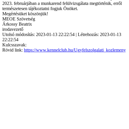
2023. februárjában a munkarend felülvizsgálata megtörténik, erről
természetesen tájékoztatni fogjuk Önöket.
Megértésüket köszönjük!
MEOE Szövetség
Árkossy Beatrix
irodavezető
Utolsó módosítás: 2023-01-13 22:22:54 | Létrehozás: 2023-01-13
22:22:54
Kulcsszavak:
Rövid link:
https://www.kennelclub.hu/Ugyfelszolgalati_kozlemeny