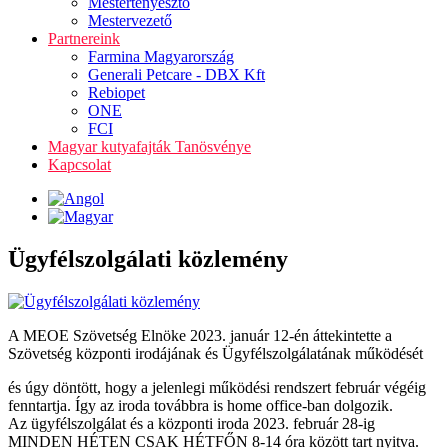
Mestertenyésztő
Mestervezető
Partnereink
Farmina Magyarország
Generali Petcare - DBX Kft
Rebiopet
ONE
FCI
Magyar kutyafajták Tanösvénye
Kapcsolat
Ügyfélszolgálati közlemény
A MEOE Szövetség Elnöke 2023. január 12-én áttekintette a
Szövetség központi irodájának és Ügyfélszolgálatának működését
és úgy döntött, hogy a jelenlegi működési rendszert február végéig
fenntartja. Így az iroda továbbra is home office-ban dolgozik.
Az ügyfélszolgálat és a központi iroda 2023. február 28-ig
MINDEN HÉTEN CSAK HÉTFŐN 8-14 óra között tart nyitva.