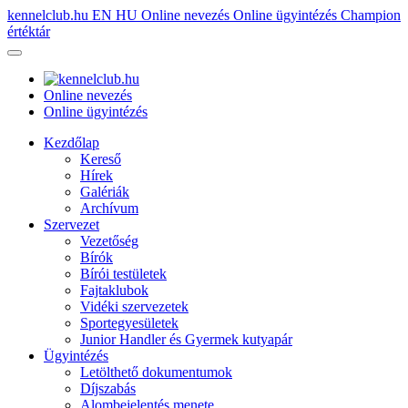
kennelclub.hu
EN
HU
Online nevezés
Online ügyintézés
Champion
értéktár
Online nevezés
Online ügyintézés
Kezdőlap
Kereső
Hírek
Galériák
Archívum
Szervezet
Vezetőség
Bírók
Bírói testületek
Fajtaklubok
Vidéki szervezetek
Sportegyesületek
Junior Handler és Gyermek kutyapár
Ügyintézés
Letölthető dokumentumok
Díjszabás
Alombejelentés menete