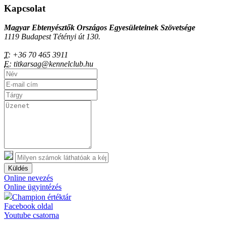
Kapcsolat
Magyar Ebtenyésztők Országos Egyesületeinek Szövetsége
1119 Budapest Tétényi út 130.
T:
+36 70 465 3911
E:
titkarsag@kennelclub.hu
Küldés
Online nevezés
Online ügyintézés
Champion értéktár
Facebook oldal
Youtube csatorna