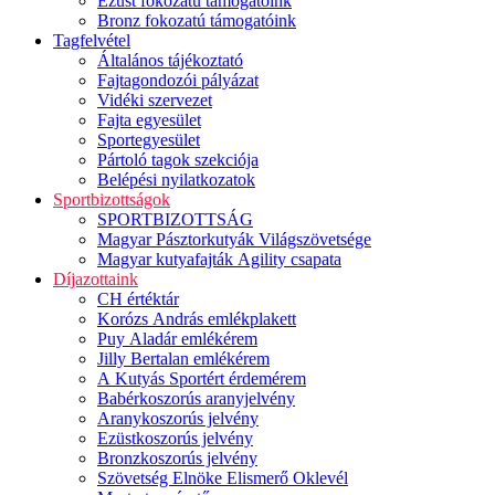
Ezüst fokozatú támogatóink
Bronz fokozatú támogatóink
Tagfelvétel
Általános tájékoztató
Fajtagondozói pályázat
Vidéki szervezet
Fajta egyesület
Sportegyesület
Pártoló tagok szekciója
Belépési nyilatkozatok
Sportbizottságok
SPORTBIZOTTSÁG
Magyar Pásztorkutyák Világszövetsége
Magyar kutyafajták Agility csapata
Díjazottaink
CH értéktár
Korózs András emlékplakett
Puy Aladár emlékérem
Jilly Bertalan emlékérem
A Kutyás Sportért érdemérem
Babérkoszorús aranyjelvény
Aranykoszorús jelvény
Ezüstkoszorús jelvény
Bronzkoszorús jelvény
Szövetség Elnöke Elismerő Oklevél