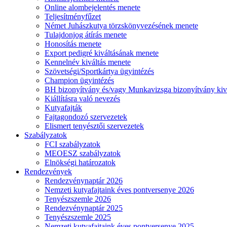
Online alombejelentés menete
Teljesítményfűzet
Német Juhászkutya törzskönyvezésének menete
Tulajdonjog átírás menete
Honosítás menete
Export pedigré kiváltásának menete
Kennelnév kiváltás menete
Szövetségi/Sportkártya ügyintézés
Champion ügyintézés
BH bizonyítvány és/vagy Munkavizsga bizonyítvány kiv
Kiállításra való nevezés
Kutyafajták
Fajtagondozó szervezetek
Elismert tenyésztői szervezetek
Szabályzatok
FCI szabályzatok
MEOESZ szabályzatok
Elnökségi határozatok
Rendezvények
Rendezvénynaptár 2026
Nemzeti kutyafajtaink éves pontversenye 2026
Tenyészszemle 2026
Rendezvénynaptár 2025
Tenyészszemle 2025
Nemzeti kutyafajtaink éves pontversenye 2025