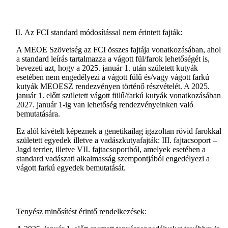
Az FCI standard módosítással nem érintett fajták:
A MEOE Szövetség az FCI összes fajtája vonatkozásában, ahol
a standard leírás tartalmazza a vágott fül/farok lehetőségét is,
bevezeti azt, hogy a 2025. január 1. után született kutyák
esetében nem engedélyezi a vágott fülű és/vagy vágott farkú
kutyák MEOESZ rendezvényen történő részvételét. A 2025.
január 1. előtt született vágott fülű/farkú kutyák vonatkozásában
2027. január 1-ig van lehetőség rendezvényeinken való
bemutatására.
Ez alól kivételt képeznek a genetikailag igazoltan rövid farokkal
született egyedek illetve a vadászkutyafajták: III. fajtacsoport –
Jagd terrier, illetve VII. fajtacsoportból, amelyek esetében a
standard vadászati alkalmasság szempontjából engedélyezi a
vágott farkú egyedek bemutatását.
Tenyész minősítést érintő rendelkezések: