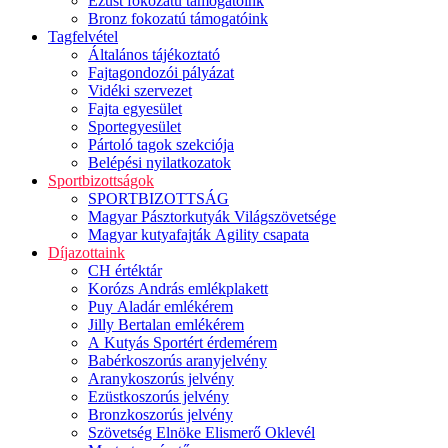
Ezüst fokozatú támogatóink
Bronz fokozatú támogatóink
Tagfelvétel
Általános tájékoztató
Fajtagondozói pályázat
Vidéki szervezet
Fajta egyesület
Sportegyesület
Pártoló tagok szekciója
Belépési nyilatkozatok
Sportbizottságok
SPORTBIZOTTSÁG
Magyar Pásztorkutyák Világszövetsége
Magyar kutyafajták Agility csapata
Díjazottaink
CH értéktár
Korózs András emlékplakett
Puy Aladár emlékérem
Jilly Bertalan emlékérem
A Kutyás Sportért érdemérem
Babérkoszorús aranyjelvény
Aranykoszorús jelvény
Ezüstkoszorús jelvény
Bronzkoszorús jelvény
Szövetség Elnöke Elismerő Oklevél