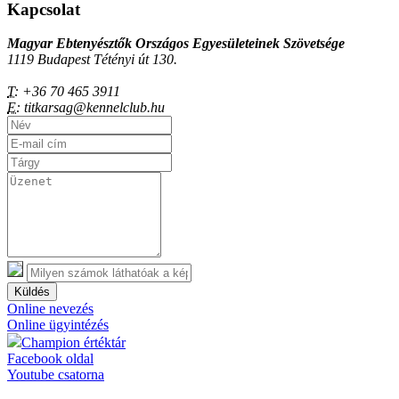
Kapcsolat
Magyar Ebtenyésztők Országos Egyesületeinek Szövetsége
1119 Budapest Tétényi út 130.
T:
+36 70 465 3911
E:
titkarsag@kennelclub.hu
Küldés
Online nevezés
Online ügyintézés
Champion értéktár
Facebook oldal
Youtube csatorna