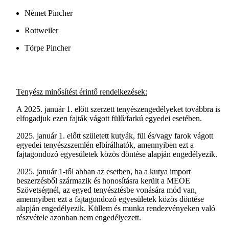
Német Pincher
Rottweiler
Törpe Pincher
Tenyész minősítést érintő rendelkezések:
A 2025. január 1. előtt szerzett tenyészengedélyeket továbbra is
elfogadjuk ezen fajták vágott fülű/farkú egyedei esetében.
2025. január 1. előtt született kutyák, fül és/vagy farok vágott
egyedei tenyészszemlén elbírálhatók, amennyiben ezt a
fajtagondozó egyesületek közös döntése alapján engedélyezik.
2025. január 1-től abban az esetben, ha a kutya import
beszerzésből származik és honosításra került a MEOE
Szövetségnél, az egyed tenyésztésbe vonására mód van,
amennyiben ezt a fajtagondozó egyesületek közös döntése
alapján engedélyezik. Küllem és munka rendezvényeken való
részvétele azonban nem engedélyezett.