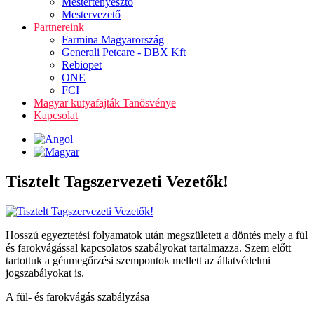
Mestertenyésztő
Mestervezető
Partnereink
Farmina Magyarország
Generali Petcare - DBX Kft
Rebiopet
ONE
FCI
Magyar kutyafajták Tanösvénye
Kapcsolat
Tisztelt Tagszervezeti Vezetők!
Hosszú egyeztetési folyamatok után megszületett a döntés mely a fül
és farokvágással kapcsolatos szabályokat tartalmazza. Szem előtt
tartottuk a génmegőrzési szempontok mellett az állatvédelmi
jogszabályokat is.
A fül- és farokvágás szabályzása