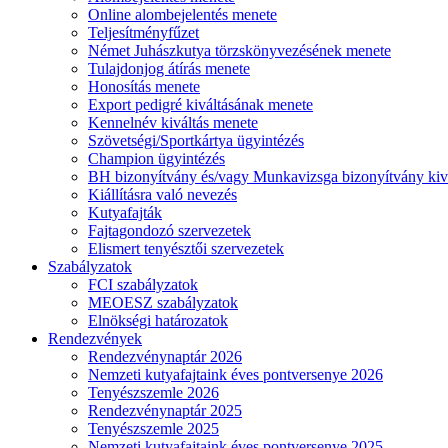
Online alombejelentés menete
Teljesítményfűzet
Német Juhászkutya törzskönyvezésének menete
Tulajdonjog átírás menete
Honosítás menete
Export pedigré kiváltásának menete
Kennelnév kiváltás menete
Szövetségi/Sportkártya ügyintézés
Champion ügyintézés
BH bizonyítvány és/vagy Munkavizsga bizonyítvány kiv
Kiállításra való nevezés
Kutyafajták
Fajtagondozó szervezetek
Elismert tenyésztői szervezetek
Szabályzatok
FCI szabályzatok
MEOESZ szabályzatok
Elnökségi határozatok
Rendezvények
Rendezvénynaptár 2026
Nemzeti kutyafajtaink éves pontversenye 2026
Tenyészszemle 2026
Rendezvénynaptár 2025
Tenyészszemle 2025
Nemzeti kutyafajtaink éves pontversenye 2025