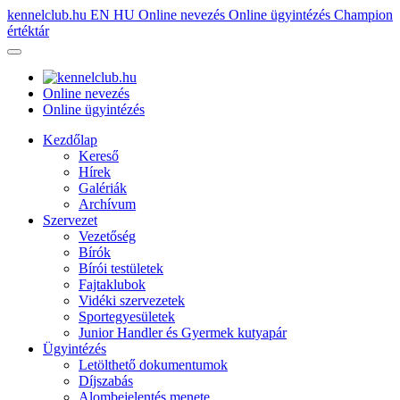
kennelclub.hu
EN
HU
Online nevezés
Online ügyintézés
Champion
értéktár
Online nevezés
Online ügyintézés
Kezdőlap
Kereső
Hírek
Galériák
Archívum
Szervezet
Vezetőség
Bírók
Bírói testületek
Fajtaklubok
Vidéki szervezetek
Sportegyesületek
Junior Handler és Gyermek kutyapár
Ügyintézés
Letölthető dokumentumok
Díjszabás
Alombejelentés menete