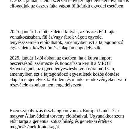
A 2025. január 1. előtt szerzett tenyészengedélyeket továbbra is
elfogadjuk az összes fajta vágott fülű/farkú egyedei esetében.
2025. január 1. előtt született kutyák, az összes FCI fajta
vonatkozásában, fül és/vagy farok vágott egyedei
tenyészszemlén elbírálhatók, amennyiben ezt a fajtagondozó
egyesületek közös döntése alapján engedélyezik.
2025. január 1-től abban az esetben, ha a kutya import
beszerzésből származik és honosításra került a MEOE
Szövetségnél, az egyed tenyésztésbe vonására mód van,
amennyiben ezt a fajtagondozó egyesületek közös döntése
alapján engedélyezik. Küllem és munka rendezvényeken való
részvétele azonban nem engedélyezett.
Ezen szabályozás összhangban van az Európai Uniós és a
magyar Állatvédelmi törvény előírásaival. Ugyanakkor szem
előtt tartja a genetikai sokszínűség és genetikai értékek
megőrzésének fontosságát.