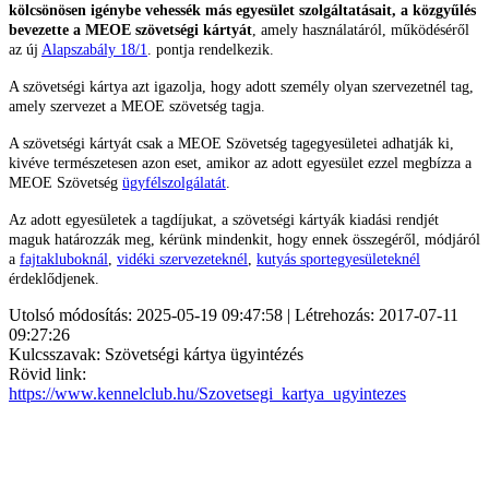
kölcsönösen igénybe vehessék más egyesület szolgáltatásait, a közgyűlés
bevezette a MEOE szövetségi kártyát
, amely használatáról, működéséről
az új
Alapszabály 18/1
. pontja rendelkezik.
A szövetségi kártya azt igazolja, hogy adott személy olyan szervezetnél tag,
amely szervezet a MEOE szövetség tagja.
A szövetségi kártyát csak a MEOE Szövetség tagegyesületei adhatják ki,
kivéve természetesen azon eset, amikor az adott egyesület ezzel megbízza a
MEOE Szövetség
ügyfélszolgálatát
.
Az adott egyesületek a tagdíjukat, a szövetségi kártyák kiadási rendjét
maguk határozzák meg, kérünk mindenkit, hogy ennek összegéről, módjáról
a
fajtakluboknál
,
vidéki szervezeteknél
,
kutyás sportegyesületeknél
érdeklődjenek.
Utolsó módosítás: 2025-05-19 09:47:58 | Létrehozás: 2017-07-11
09:27:26
Kulcsszavak: Szövetségi kártya ügyintézés
Rövid link:
https://www.kennelclub.hu/Szovetsegi_kartya_ugyintezes