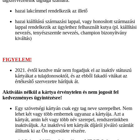
tagszervezeteink tagsága számára:
hazai lakcímmel rendelkezik az illető
hazai kiállítású származási lappal, vagy honosított származási
lappal rendelkezik az ügylethez felhasznált kutya (pl. kiállítási
nevezés, tenyészszemle nevezés, champion bizonyítvány
kiváltás)
FIGYELEM!
2021. évtől kezdve már nem fogadjuk el az inaktív státuszú
kártyákat a tulajdonosoktól, és az ebből fakadó vitákat az
értékesítő szervezetre hárítjuk át.
Aktiválás nélkül a kártya érvénytelen és nem jogosít fel
kedvezményes ügyintézésre!
Egy szövetségi kártyán csak egy tag neve szerepelhet. Nem
lehet két vagy több embernek ugyanaz a kártyája. Azt a
kártyát, amin két vagy több név szerepel, rendszerünkben
inaktiváljuk. Az inaktívvá tett kártyák díjáról jóváíró számlát
állítunk ki az Ön egyesülete részére.