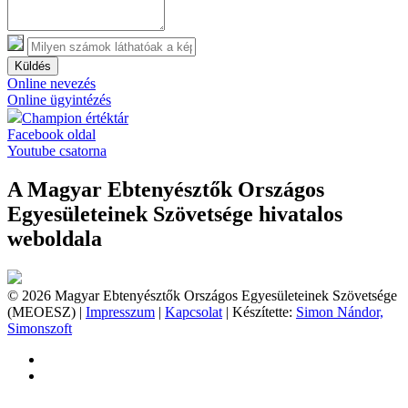
Küldés
Online nevezés
Online ügyintézés
Champion értéktár
Facebook oldal
Youtube csatorna
A Magyar Ebtenyésztők Országos
Egyesületeinek Szövetsége hivatalos
weboldala
© 2026 Magyar Ebtenyésztők Országos Egyesületeinek Szövetsége
(MEOESZ) |
Impresszum
|
Kapcsolat
| Készítette:
Simon Nándor,
Simonszoft