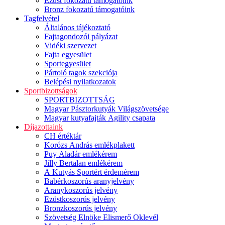
Ezüst fokozatú támogatóink
Bronz fokozatú támogatóink
Tagfelvétel
Általános tájékoztató
Fajtagondozói pályázat
Vidéki szervezet
Fajta egyesület
Sportegyesület
Pártoló tagok szekciója
Belépési nyilatkozatok
Sportbizottságok
SPORTBIZOTTSÁG
Magyar Pásztorkutyák Világszövetsége
Magyar kutyafajták Agility csapata
Díjazottaink
CH értéktár
Korózs András emlékplakett
Puy Aladár emlékérem
Jilly Bertalan emlékérem
A Kutyás Sportért érdemérem
Babérkoszorús aranyjelvény
Aranykoszorús jelvény
Ezüstkoszorús jelvény
Bronzkoszorús jelvény
Szövetség Elnöke Elismerő Oklevél