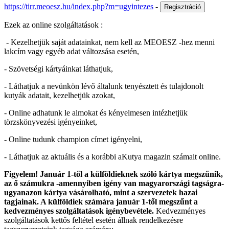
https://tirr.meoesz.hu/index.php?m=ugyintezes
-
Ezek az online szolgáltatások :
- Kezelhetjük saját adatainkat, nem kell az MEOESZ -hez menni
lakcím vagy egyéb adat változsása esetén,
- Szövetségi kártyáinkat láthatjuk,
- Láthatjuk a nevünkön lévő általunk tenyésztett és tulajdonolt
kutyák adatait, kezelhetjük azokat,
- Online adhatunk le almokat és kényelmesen intézhetjük
törzskönyvezési igényeinket,
- Online tudunk champion címet igényelni,
- Láthatjuk az aktuális és a korábbi aKutya magazin számait online.
Figyelem! Január 1-től a külföldieknek szóló kártya megszűnik,
az ő számukra -amennyiben igény van magyarországi tagságra-
ugyanazon kártya vásárolható, mint a szervezetek hazai
tagjainak. A külföldiek számára január 1-től megszűnt a
kedvezményes szolgáltatások igénybevétele.
Kedvezményes
szolgáltatások kettős feltétel esetén állnak rendelkezésre