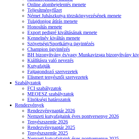
Online alombejelentés menete
Teljesítményfűzet
Német Juhászkutya törzskönyvezésének menete
Tulajdonjog átírás menete
Honosítás menete
Export pedigré kiváltásának menete
Kennelnév kiváltás menete
Szövetségi/Sportkártya ügyintézés
Champion ügyintézés
BH bizonyítvány és/vagy Munkavizsga bizonyítvány kiv
Kiállításra való nevezés
Kutyafajták
Fajtagondozó szervezetek
Elismert tenyésztői szervezetek
Szabályzatok
FCI szabályzatok
MEOESZ szabályzatok
Elnökségi határozatok
Rendezvények
Rendezvénynaptár 2026
Nemzeti kutyafajtaink éves pontversenye 2026
Tenyészszemle 2026
Rendezvénynaptár 2025
Tenyészszemle 2025
Nemzeti kutyafajtaink éves pontversenye 2025