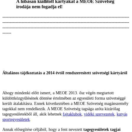
A hibásan kiállított kártyákat a MEOE Szövetség
irodája nem fogadja el!
--------------------------------------------------------------------------------------
--------------------------------------------------------------------------------------
--------------------------------------------------------------------------------------
------
Általános tájékoztatás a 2014 évtől rendszeresített szövetségi kártyáról
Ahogy mindenki előtt ismert, a MEOE 2013. ősz végén megtartott
küldöttközgyűlésének döntése értelmében az egyesületi forma szövetséggé
került átalakításra. Ennek következtében a MEOE Szövetség magánszemély
tagokkal nem rendelkezik. A MEOE Szövetség tagsága azóta kizárólag
tagegyesületekből áll, akik lehetnek
fajtaklubok
,
vidéki szervezetek
,
kutyás
sportegyesületek
.
Annak elősegítése céljából, hogy a fent nevezett
tagegyesületek tagjai