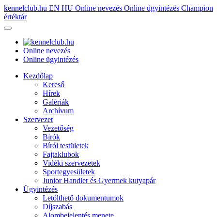
kennelclub.hu
EN
HU
Online nevezés
Online ügyintézés
Champion
értéktár
Online nevezés
Online ügyintézés
Kezdőlap
Kereső
Hírek
Galériák
Archívum
Szervezet
Vezetőség
Bírók
Bírói testületek
Fajtaklubok
Vidéki szervezetek
Sportegyesületek
Junior Handler és Gyermek kutyapár
Ügyintézés
Letölthető dokumentumok
Díjszabás
Alombejelentés menete