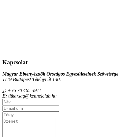
Kapcsolat
Magyar Ebtenyésztők Országos Egyesületeinek Szövetsége
1119 Budapest Tétényi út 130.
T:
+36 70 465 3911
E:
titkarsag@kennelclub.hu