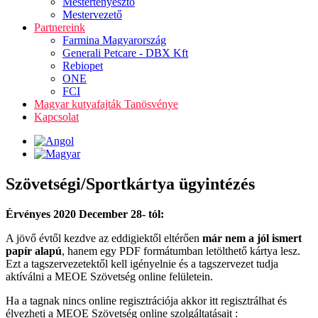
Mestertenyésztő
Mestervezető
Partnereink
Farmina Magyarország
Generali Petcare - DBX Kft
Rebiopet
ONE
FCI
Magyar kutyafajták Tanösvénye
Kapcsolat
Szövetségi/Sportkártya ügyintézés
Érvényes 2020 December 28- tól:
A jövő évtől kezdve az eddigiektől eltérően
már nem a jól ismert
papír alapú
, hanem egy PDF formátumban letölthető kártya lesz.
Ezt a tagszervezetektől kell igényelnie és a tagszervezet tudja
aktíválni a MEOE Szövetség online felületein.
Ha a tagnak nincs online regisztrációja akkor itt regisztrálhat és
élvezheti a MEOE Szövetség online szolgáltatásait :