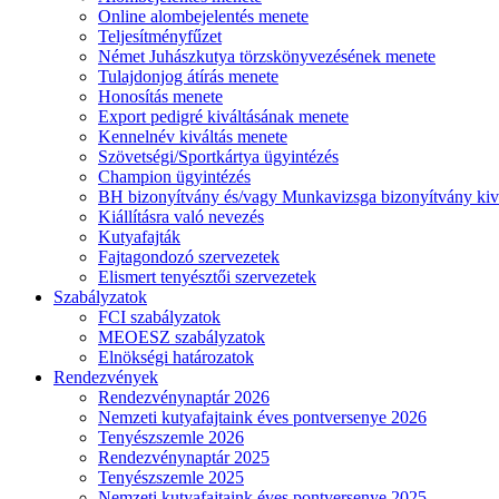
Online alombejelentés menete
Teljesítményfűzet
Német Juhászkutya törzskönyvezésének menete
Tulajdonjog átírás menete
Honosítás menete
Export pedigré kiváltásának menete
Kennelnév kiváltás menete
Szövetségi/Sportkártya ügyintézés
Champion ügyintézés
BH bizonyítvány és/vagy Munkavizsga bizonyítvány kiv
Kiállításra való nevezés
Kutyafajták
Fajtagondozó szervezetek
Elismert tenyésztői szervezetek
Szabályzatok
FCI szabályzatok
MEOESZ szabályzatok
Elnökségi határozatok
Rendezvények
Rendezvénynaptár 2026
Nemzeti kutyafajtaink éves pontversenye 2026
Tenyészszemle 2026
Rendezvénynaptár 2025
Tenyészszemle 2025
Nemzeti kutyafajtaink éves pontversenye 2025