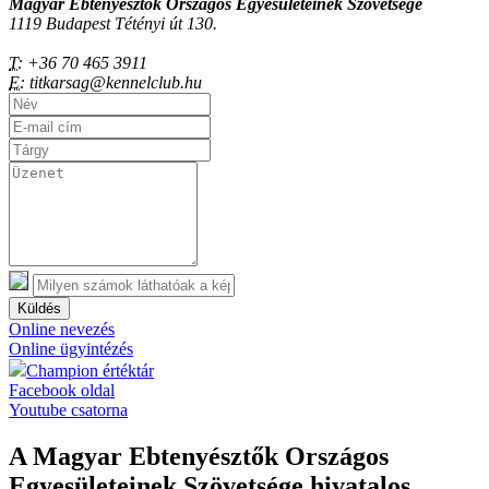
Magyar Ebtenyésztők Országos Egyesületeinek Szövetsége
1119 Budapest Tétényi út 130.
T:
+36 70 465 3911
E:
titkarsag@kennelclub.hu
Küldés
Online nevezés
Online ügyintézés
Champion értéktár
Facebook oldal
Youtube csatorna
A Magyar Ebtenyésztők Országos
Egyesületeinek Szövetsége hivatalos