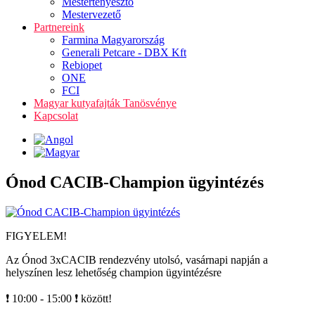
Mestertenyésztő
Mestervezető
Partnereink
Farmina Magyarország
Generali Petcare - DBX Kft
Rebiopet
ONE
FCI
Magyar kutyafajták Tanösvénye
Kapcsolat
Ónod CACIB-Champion ügyintézés
FIGYELEM!
Az Ónod 3xCACIB rendezvény utolsó, vasárnapi napján a
helyszínen lesz lehetőség champion ügyintézésre
❗ 10:00 - 15:00 ❗ között!