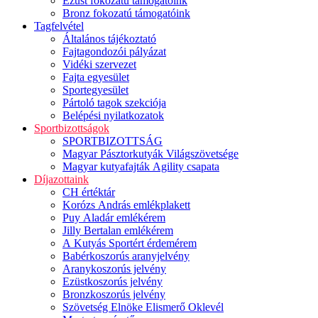
Ezüst fokozatú támogatóink
Bronz fokozatú támogatóink
Tagfelvétel
Általános tájékoztató
Fajtagondozói pályázat
Vidéki szervezet
Fajta egyesület
Sportegyesület
Pártoló tagok szekciója
Belépési nyilatkozatok
Sportbizottságok
SPORTBIZOTTSÁG
Magyar Pásztorkutyák Világszövetsége
Magyar kutyafajták Agility csapata
Díjazottaink
CH értéktár
Korózs András emlékplakett
Puy Aladár emlékérem
Jilly Bertalan emlékérem
A Kutyás Sportért érdemérem
Babérkoszorús aranyjelvény
Aranykoszorús jelvény
Ezüstkoszorús jelvény
Bronzkoszorús jelvény
Szövetség Elnöke Elismerő Oklevél