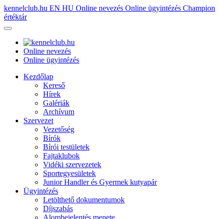
kennelclub.hu
EN
HU
Online nevezés
Online ügyintézés
Champion
értéktár
Online nevezés
Online ügyintézés
Kezdőlap
Kereső
Hírek
Galériák
Archívum
Szervezet
Vezetőség
Bírók
Bírói testületek
Fajtaklubok
Vidéki szervezetek
Sportegyesületek
Junior Handler és Gyermek kutyapár
Ügyintézés
Letölthető dokumentumok
Díjszabás
Alombejelentés menete