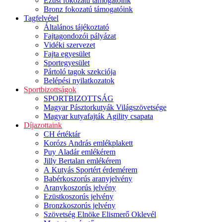
Ezüst fokozatú támogatóink
Bronz fokozatú támogatóink
Tagfelvétel
Általános tájékoztató
Fajtagondozói pályázat
Vidéki szervezet
Fajta egyesület
Sportegyesület
Pártoló tagok szekciója
Belépési nyilatkozatok
Sportbizottságok
SPORTBIZOTTSÁG
Magyar Pásztorkutyák Világszövetsége
Magyar kutyafajták Agility csapata
Díjazottaink
CH értéktár
Korózs András emlékplakett
Puy Aladár emlékérem
Jilly Bertalan emlékérem
A Kutyás Sportért érdemérem
Babérkoszorús aranyjelvény
Aranykoszorús jelvény
Ezüstkoszorús jelvény
Bronzkoszorús jelvény
Szövetség Elnöke Elismerő Oklevél