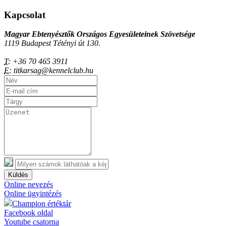
Kapcsolat
Magyar Ebtenyésztők Országos Egyesületeinek Szövetsége
1119 Budapest Tétényi út 130.
T:
+36 70 465 3911
E:
titkarsag@kennelclub.hu
Küldés
Online nevezés
Online ügyintézés
Champion értéktár
Facebook oldal
Youtube csatorna