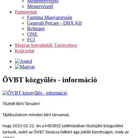
Mestertenyésztő
Mestervezető
Partnereink
Farmina Magyarország
Generali Petcare - DBX Kft
Rebiopet
ONE
FCI
Magyar kutyafajták Tanösvénye
Kapcsolat
ŐVBT közgyűlés - információ
Tisztelt Bíró Társaim!
Tájékoztatom minden bíró társamat,
hogy 2025 02 22. én a MEOESZ székházában tisztújító közgyűlést
tartunk, ezért az ŐVBT Tanácsa felkért egy jelölő bizottságot, mely az