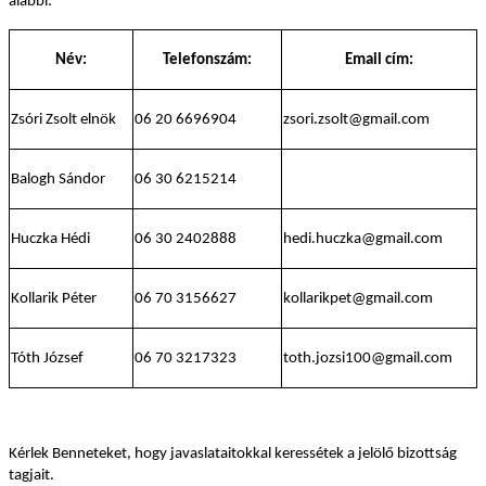
alábbi:
Név:
Telefonszám:
Email cím:
Zsóri Zsolt elnök
06 20 6696904
zsori.zsolt@gmail.com
Balogh Sándor
06 30 6215214
Huczka Hédi
06 30 2402888
hedi.huczka@gmail.com
Kollarik Péter
06 70 3156627
kollarikpet@gmail.com
Tóth József
06 70 3217323
toth.jozsi100@gmail.com
Kérlek Benneteket, hogy javaslataitokkal keressétek a jelölő bizottság
tagjait.