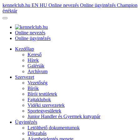
kennelclub.hu
EN
HU
Online nevezés
Online ügyintézés
Champion
értéktár
Online nevezés
Online ügyintézés
Kezdőlap
Kereső
Hírek
Galériák
Archívum
Szervezet
Vezetőség
Bírók
Bírói testületek
Fajtaklubok
Vidéki szervezetek
Sportegyesületek
Junior Handler és Gyermek kutyapár
Ügyintézés
Letölthető dokumentumok
Díjszabás
Alombejelentés menete