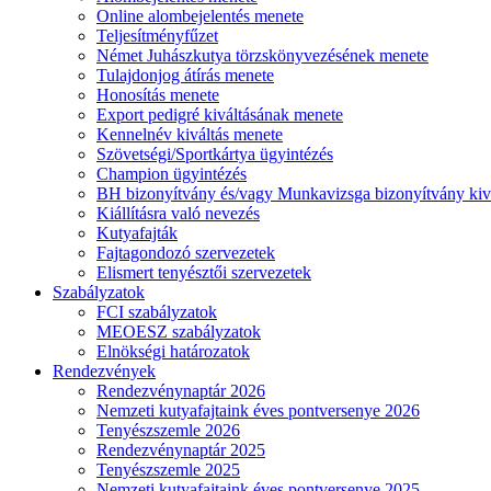
Online alombejelentés menete
Teljesítményfűzet
Német Juhászkutya törzskönyvezésének menete
Tulajdonjog átírás menete
Honosítás menete
Export pedigré kiváltásának menete
Kennelnév kiváltás menete
Szövetségi/Sportkártya ügyintézés
Champion ügyintézés
BH bizonyítvány és/vagy Munkavizsga bizonyítvány kiv
Kiállításra való nevezés
Kutyafajták
Fajtagondozó szervezetek
Elismert tenyésztői szervezetek
Szabályzatok
FCI szabályzatok
MEOESZ szabályzatok
Elnökségi határozatok
Rendezvények
Rendezvénynaptár 2026
Nemzeti kutyafajtaink éves pontversenye 2026
Tenyészszemle 2026
Rendezvénynaptár 2025
Tenyészszemle 2025
Nemzeti kutyafajtaink éves pontversenye 2025