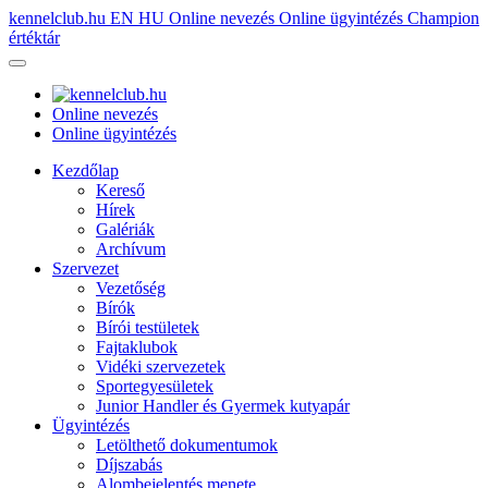
kennelclub.hu
EN
HU
Online nevezés
Online ügyintézés
Champion
értéktár
Online nevezés
Online ügyintézés
Kezdőlap
Kereső
Hírek
Galériák
Archívum
Szervezet
Vezetőség
Bírók
Bírói testületek
Fajtaklubok
Vidéki szervezetek
Sportegyesületek
Junior Handler és Gyermek kutyapár
Ügyintézés
Letölthető dokumentumok
Díjszabás
Alombejelentés menete