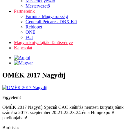
Mestertenyésztő
Mestervezető
Partnereink
Farmina Magyarország
Generali Petcare - DBX Kft
Rebiopet
ONE
FCI
Magyar kutyafajták Tanösvénye
Kapcsolat
OMÉK 2017 Nagydíj
Figyelem!
OMÉK 2017 Nagydíj Speciál CAC kiállítás nemzeti kutyafajtáink
számára 2017. szeptember 20-21-22-23-24-én a Hungexpo B
pavilonjában!
Bírólista: