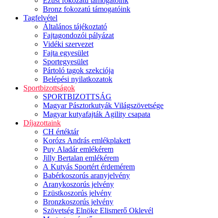
Ezüst fokozatú támogatóink
Bronz fokozatú támogatóink
Tagfelvétel
Általános tájékoztató
Fajtagondozói pályázat
Vidéki szervezet
Fajta egyesület
Sportegyesület
Pártoló tagok szekciója
Belépési nyilatkozatok
Sportbizottságok
SPORTBIZOTTSÁG
Magyar Pásztorkutyák Világszövetsége
Magyar kutyafajták Agility csapata
Díjazottaink
CH értéktár
Korózs András emlékplakett
Puy Aladár emlékérem
Jilly Bertalan emlékérem
A Kutyás Sportért érdemérem
Babérkoszorús aranyjelvény
Aranykoszorús jelvény
Ezüstkoszorús jelvény
Bronzkoszorús jelvény
Szövetség Elnöke Elismerő Oklevél