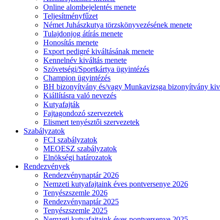
Online alombejelentés menete
Teljesítményfűzet
Német Juhászkutya törzskönyvezésének menete
Tulajdonjog átírás menete
Honosítás menete
Export pedigré kiváltásának menete
Kennelnév kiváltás menete
Szövetségi/Sportkártya ügyintézés
Champion ügyintézés
BH bizonyítvány és/vagy Munkavizsga bizonyítvány kiv
Kiállításra való nevezés
Kutyafajták
Fajtagondozó szervezetek
Elismert tenyésztői szervezetek
Szabályzatok
FCI szabályzatok
MEOESZ szabályzatok
Elnökségi határozatok
Rendezvények
Rendezvénynaptár 2026
Nemzeti kutyafajtaink éves pontversenye 2026
Tenyészszemle 2026
Rendezvénynaptár 2025
Tenyészszemle 2025
Nemzeti kutyafajtaink éves pontversenye 2025