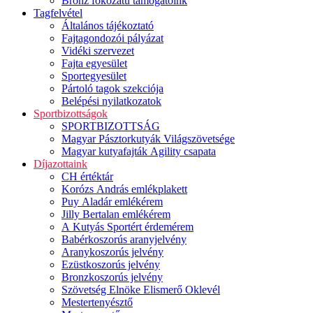
Bronz fokozatú támogatóink
Tagfelvétel
Általános tájékoztató
Fajtagondozói pályázat
Vidéki szervezet
Fajta egyesület
Sportegyesület
Pártoló tagok szekciója
Belépési nyilatkozatok
Sportbizottságok
SPORTBIZOTTSÁG
Magyar Pásztorkutyák Világszövetsége
Magyar kutyafajták Agility csapata
Díjazottaink
CH értéktár
Korózs András emlékplakett
Puy Aladár emlékérem
Jilly Bertalan emlékérem
A Kutyás Sportért érdemérem
Babérkoszorús aranyjelvény
Aranykoszorús jelvény
Ezüstkoszorús jelvény
Bronzkoszorús jelvény
Szövetség Elnöke Elismerő Oklevél
Mestertenyésztő