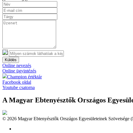
Küldés
Online nevezés
Online ügyintézés
Champion értéktár
Facebook oldal
Youtube csatorna
A Magyar Ebtenyésztők Országos Egyesület
© 2026 Magyar Ebtenyésztők Országos Egyesületeinek Szövetsége