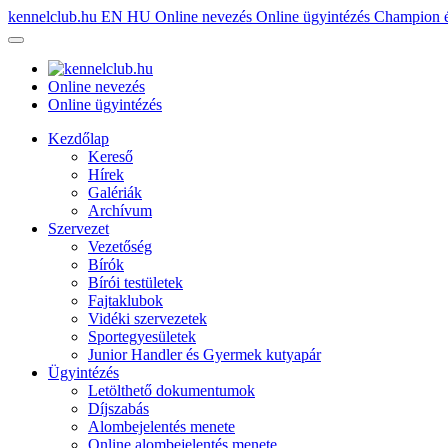
kennelclub.hu
EN
HU
Online nevezés
Online ügyintézés
Champion é
Online nevezés
Online ügyintézés
Kezdőlap
Kereső
Hírek
Galériák
Archívum
Szervezet
Vezetőség
Bírók
Bírói testületek
Fajtaklubok
Vidéki szervezetek
Sportegyesületek
Junior Handler és Gyermek kutyapár
Ügyintézés
Letölthető dokumentumok
Díjszabás
Alombejelentés menete
Online alombejelentés menete