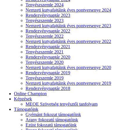
Tenyészszemle 2024
Nemzeti kutyafajtáink éves pontversenye 2024
Rendezvénynaptár 2023
Tenyészszemle 2023
Nemzeti kutyafajtáink éves pontversenye 2023
Rendezvénynaptár 2022
Tenyészszemle 2022
Nemzeti kutyafajtáink éves pontversenye 2022
Rendezvénynaptár 2021
Tenyészszemle 2021
Rendezvénynaptár 2020
Tenyészszemle 2020
Nemzeti kutyafajtáink éves pontversenye 2020
Rendezvénynaptár 2019
Tenyészszemle 2019
Nemzeti kutyafajtáink éves pontversenye 2019
Rendezvénynaptár 2018
Online Champion
Képzések
MEOE Szövetség tenyésztői tanfolyam
Támogatóink
Gyémánt fokozat támogatóink
Arany fokozatú támogatóink
Ezüst fokozatú támogatóink