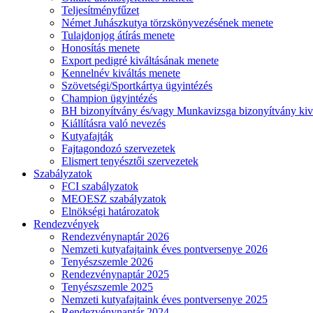
Teljesítményfűzet
Német Juhászkutya törzskönyvezésének menete
Tulajdonjog átírás menete
Honosítás menete
Export pedigré kiváltásának menete
Kennelnév kiváltás menete
Szövetségi/Sportkártya ügyintézés
Champion ügyintézés
BH bizonyítvány és/vagy Munkavizsga bizonyítvány kiv
Kiállításra való nevezés
Kutyafajták
Fajtagondozó szervezetek
Elismert tenyésztői szervezetek
Szabályzatok
FCI szabályzatok
MEOESZ szabályzatok
Elnökségi határozatok
Rendezvények
Rendezvénynaptár 2026
Nemzeti kutyafajtaink éves pontversenye 2026
Tenyészszemle 2026
Rendezvénynaptár 2025
Tenyészszemle 2025
Nemzeti kutyafajtaink éves pontversenye 2025
Rendezvénynaptár 2024