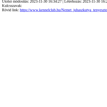
Utolsó módosítás: 2023-11-30 16:34:27 | Létrehozás: 2023-11-30 16:
Kulcsszavak:
Rövid link:
https://www.kennelclub.hu/Nemet_juhaszkutya_tenyeszt