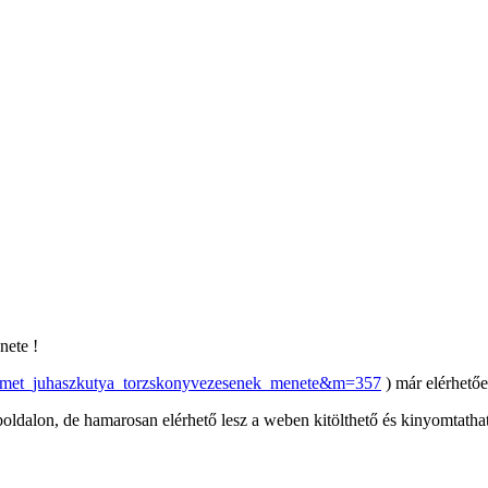
nete !
=nemet_juhaszkutya_torzskonyvezesenek_menete&m=357
) már elérhető
lon, de hamarosan elérhető lesz a weben kitölthető és kinyomtatható 