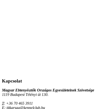
Kapcsolat
Magyar Ebtenyésztők Országos Egyesületeinek Szövetsége
1119 Budapest Tétényi út 130.
T:
+36 70 465 3911
E:
titkarsag@kennelclub.hu