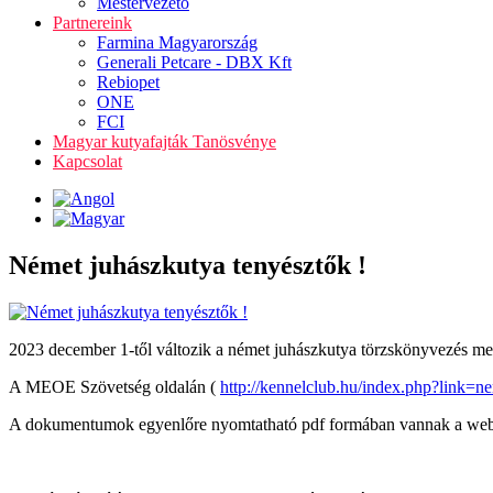
Mestervezető
Partnereink
Farmina Magyarország
Generali Petcare - DBX Kft
Rebiopet
ONE
FCI
Magyar kutyafajták Tanösvénye
Kapcsolat
Német juhászkutya tenyésztők !
2023 december 1-től változik a német juhászkutya törzskönyvezés me
A MEOE Szövetség oldalán (
http://kennelclub.hu/index.php?link
A dokumentumok egyenlőre nyomtatható pdf formában vannak a webolda