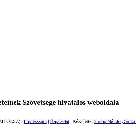
einek Szövetsége hivatalos weboldala
 (MEOESZ) |
Impresszum
|
Kapcsolat
| Készítette:
Simon Nándor, Simon